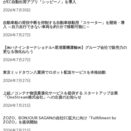
がEC自動出荷アプリ「シッピーノ」を導入
2026年7月30日
自動車船の荷役中断を抑制する自動車移動用「スケーター」を開発・導
入 ～自力走行できない車両を約5分で移動可能に～
2026年7月27日
【㈱ハナインターナショナル×星清重機運輸㈱】グループ会社で販売力の
更なる強化ねらう
2026年7月27日
東京ミッドタウン八重洲でロボット配送サービスを本格始動
2026年7月27日
上組／コンテナ物流最適化サービスを提供する スタートアップ企業
「OneStream株式会社」への出資のお知らせ
2026年7月21日
ZOZO、BONJOUR SAGANの自社EC拡大に向け「Fulfillment by
ZOZO」を提供開始
2026年7月21日