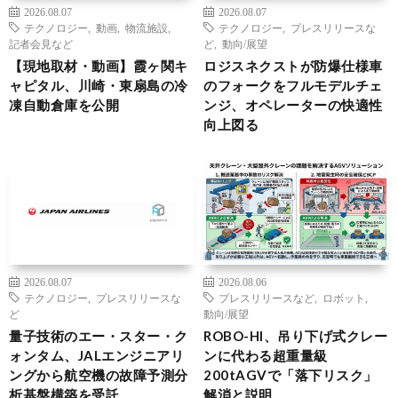
2026.08.07
2026.08.07
テクノロジー
,
動画
,
物流施設
,
テクノロジー
,
プレスリリースな
記者会見など
ど
,
動向/展望
【現地取材・動画】霞ヶ関キ
ロジスネクストが防爆仕様車
ャピタル、川崎・東扇島の冷
のフォークをフルモデルチェ
凍自動倉庫を公開
ンジ、オペレーターの快適性
向上図る
2026.08.07
2026.08.06
テクノロジー
,
プレスリリースな
プレスリリースなど
,
ロボット
,
ど
動向/展望
量子技術のエー・スター・ク
ROBO-HI、吊り下げ式クレー
ォンタム、JALエンジニアリ
ンに代わる超重量級
ングから航空機の故障予測分
200tAGVで「落下リスク」
析基盤構築を受託
解消と説明