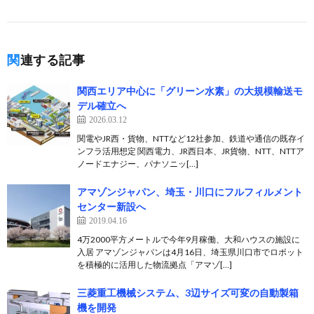
関連する記事
関西エリア中心に「グリーン水素」の大規模輸送モ
デル確立へ
2026.03.12
関電やJR西・貨物、NTTなど12社参加、鉄道や通信の既存イ
ンフラ活用想定 関西電力、JR西日本、JR貨物、NTT、NTTア
ノードエナジー、パナソニッ[…]
アマゾンジャパン、埼玉・川口にフルフィルメント
センター新設へ
2019.04.16
4万2000平方メートルで今年9月稼働、大和ハウスの施設に
入居 アマゾンジャパンは4月16日、埼玉県川口市でロボット
を積極的に活用した物流拠点「アマゾ[…]
三菱重工機械システム、3辺サイズ可変の自動製箱
機を開発