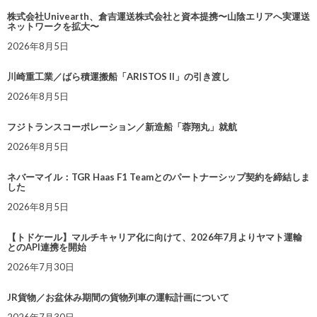
株式会社Univearth、倉吉運送株式会社と資本提携〜山陰エリアへ実運送
ネットワークを拡大〜
2026年8月5日
川崎重工業／ばら積運搬船「ARISTOS II」の引き渡し
2026年8月5日
フジトランスコーポレーション／新造船「蓉翔丸」就航
2026年8月5日
ネバーマイル：TGR Haas F1 Teamとのパートナーシップ契約を締結しま
した
2026年8月5日
【トドケール】マルチキャリア化に向けて、2026年7月よりヤマト運輸
とのAPI連携を開始
2026年7月30日
JR貨物／お盆休み期間の貨物列車の運転計画について