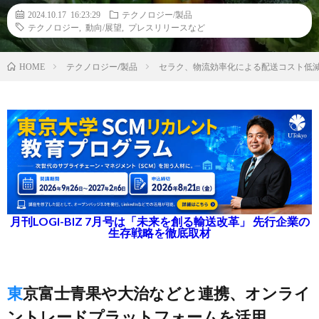
2024.10.17 16:23:29
テクノロジー/製品
テクノロジー
,
動向/展望
,
プレスリリースなど
テクノロジー/製品
セラク、物流効率化による配送コスト低
HOME
月刊LOGI-BIZ 7月号は「未来を創る輸送改革」 先行企業の
生存戦略を徹底取材
東京富士青果や大治などと連携、オンライ
ントレードプラットフォームを活用