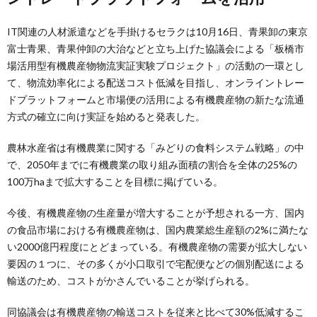
IT関連の人材派遣などを手掛けるセラクは10月16日、青果卸の東京
富士青果、青果仲卸の大治などと立ち上げた協議会による「板橋市
場活用型有機農産物物流実証実験プロジェクト」の活動の一環とし
て、物流効率化による配送コスト低減を目指し、オンライントレー
ドプラットフォームと市場便の活用による有機農産物の新たな流通
方式の確立に向け実証を始めると発表した。
農林水産省は有機農業に関する「みどりの食料システム戦略」の中
で、2050年までに有機農業の取り組み面積の割合を全体の25%の
100万haまで拡大することを目標に掲げている。
今後、有機農産物の生産量が増大することが予想される一方、国内
の食品市場における有機農産物は、国内農業総生産額の2%に満たな
い2000億円程度にとどまっている。有機農産物の需要が拡大しない
要因の１つに、その多くが小口取引で宅配便などの個別配送による
輸送のため、コストがかさんでいることが挙げられる。
同協議会は有機農産物の輸送コストを従来と比べて30%低減するこ