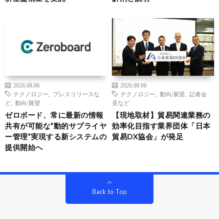
2026.08.06
2026.08.06
テクノロジー
,
プレスリリースな
テクノロジー
,
動向/展望
,
記者会
ど
,
動向/展望
見など
ゼロボード、常に最新の情報
【現地取材】貿易関連業務の
共有が可能な“動的サプライヤ
効率化目指す業界団体「日本
ー管理”実現する新システムの
貿易DX協会」が発足
提供開始へ
Back to Top