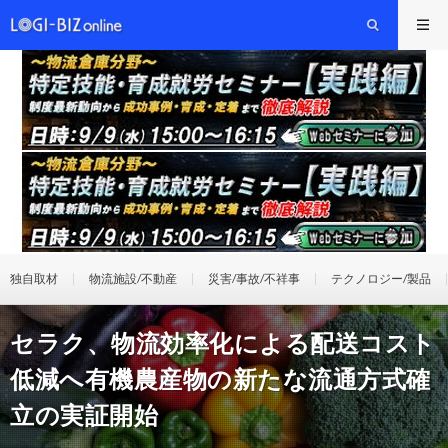
独自取材
物流施設/不動産
災害/事故/不祥事
テクノロジー/製品
セラク、物流効率化による配送コスト
低減へ有機農産物の新たな流通方式確
立の実証開始