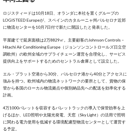
ロジスティードは10月18日、オランダに本社を置くグループの
LOGISTEED Europeが、スペインのカタルーニャ州バルセロナ近郊
に物流センターを10月7日付で新たに開設したと発表した。
平屋建てで延床面積は2万8829㎡。主要顧客のJohnson Controls –
Hitachi Air Conditioning Europe（ジョンソンコントロールズ日立空
調欧州）の欧州全域のサプライチェーン運営を合理化し、サービス
提供向上をサポートするためのセントラル倉庫として設立した。
エル・プラット空港から30分、バルセロナ港から40分とアクセスに
強みを持つ。欧州域内の物流ネットワークの要所として、貨物の保
管から各国のローカル物流拠点や個別納品先への配送を効率化する
計画。
4万1000パレットを収容するパレットラックの導入で保管効率を上
げるほか、LED照明や太陽光発電、天窓（Sky Light）の活用で照明
に関わる電力使用を低減する環境配慮型物流センターとして運営す
る予定。