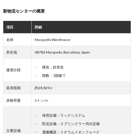
新物流センターの概要
項目
詳細
名称
Masquefa Warehouse
所在地
08783 Masquefa, Barcelona, Spain
構造：鉄骨造
建屋仕様
階数：1階建て
延床面積
約28,829㎡
床耐荷重
5トン/㎡
保管設備：ラックシステム
防災設備：スプリンクラー消火設備
主要設備
運搬機器：リチウムイオンフォーク