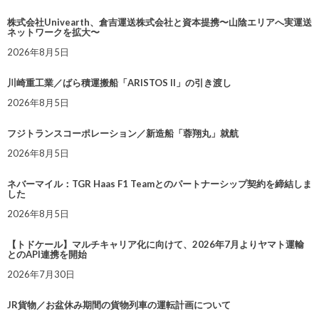
株式会社Univearth、倉吉運送株式会社と資本提携〜山陰エリアへ実運送
ネットワークを拡大〜
2026年8月5日
川崎重工業／ばら積運搬船「ARISTOS II」の引き渡し
2026年8月5日
フジトランスコーポレーション／新造船「蓉翔丸」就航
2026年8月5日
ネバーマイル：TGR Haas F1 Teamとのパートナーシップ契約を締結しま
した
2026年8月5日
【トドケール】マルチキャリア化に向けて、2026年7月よりヤマト運輸
とのAPI連携を開始
2026年7月30日
JR貨物／お盆休み期間の貨物列車の運転計画について