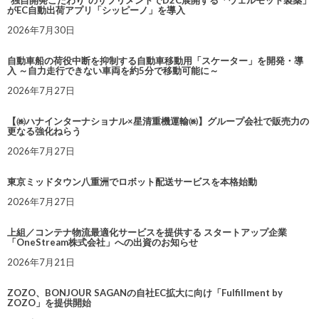
“独自開発こだわり”のサプリメントでD2C展開する「ウェルモット製薬」
がEC自動出荷アプリ「シッピーノ」を導入
2026年7月30日
自動車船の荷役中断を抑制する自動車移動用「スケーター」を開発・導
入 ～自力走行できない車両を約5分で移動可能に～
2026年7月27日
【㈱ハナインターナショナル×星清重機運輸㈱】グループ会社で販売力の
更なる強化ねらう
2026年7月27日
東京ミッドタウン八重洲でロボット配送サービスを本格始動
2026年7月27日
上組／コンテナ物流最適化サービスを提供する スタートアップ企業
「OneStream株式会社」への出資のお知らせ
2026年7月21日
ZOZO、BONJOUR SAGANの自社EC拡大に向け「Fulfillment by
ZOZO」を提供開始