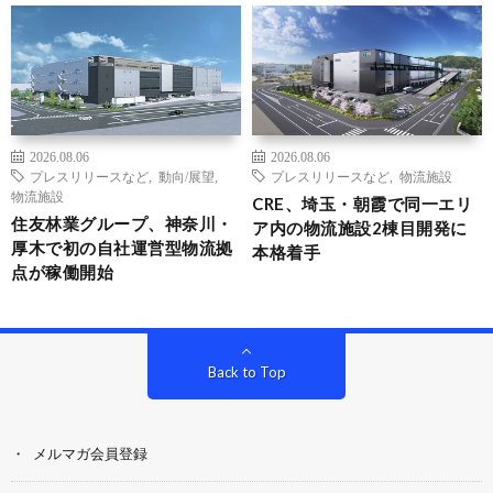
2026.08.06
2026.08.06
プレスリリースなど
,
動向/展望
,
プレスリリースなど
,
物流施設
物流施設
CRE、埼玉・朝霞で同一エリ
住友林業グループ、神奈川・
ア内の物流施設2棟目開発に
厚木で初の自社運営型物流拠
本格着手
点が稼働開始
Back to Top
メルマガ会員登録