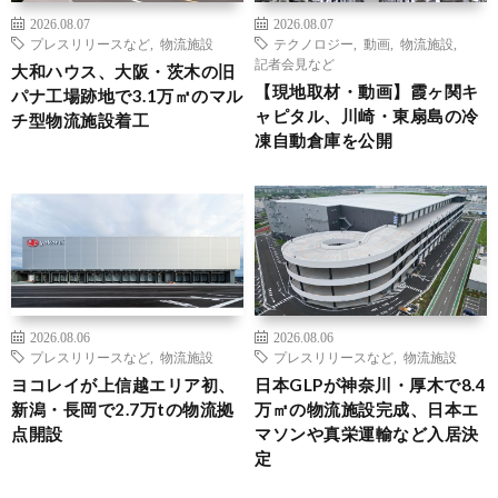
2026.08.07
2026.08.07
プレスリリースなど
,
物流施設
テクノロジー
,
動画
,
物流施設
,
記者会見など
大和ハウス、大阪・茨木の旧
【現地取材・動画】霞ヶ関キ
パナ工場跡地で3.1万㎡のマル
ャピタル、川崎・東扇島の冷
チ型物流施設着工
凍自動倉庫を公開
2026.08.06
2026.08.06
プレスリリースなど
,
物流施設
プレスリリースなど
,
物流施設
ヨコレイが上信越エリア初、
日本GLPが神奈川・厚木で8.4
新潟・長岡で2.7万tの物流拠
万㎡の物流施設完成、日本エ
点開設
マソンや真栄運輸など入居決
定