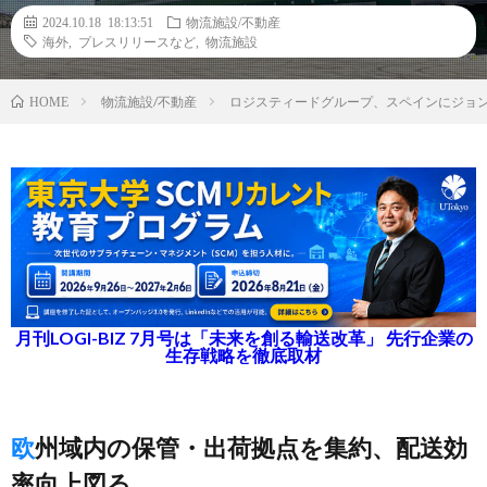
2024.10.18 18:13:51
物流施設/不動産
海外
,
プレスリリースなど
,
物流施設
物流施設/不動産
ロジスティードグループ、スペインにジョ
HOME
月刊LOGI-BIZ 7月号は「未来を創る輸送改革」 先行企業の
生存戦略を徹底取材
欧州域内の保管・出荷拠点を集約、配送効
率向上図る