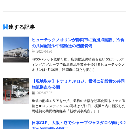
関連する記事
ヒューテックノオリンが静岡市に新拠点開設、冷食
の共同配送や中継輸送の機能装備
2026.04.30
4900パレット収納可能、店舗物流網構築も狙い SGホールデ
ィングスグループで低温物流事業を手掛けるヒューテックノ
オリンは4月30日、静岡市に新たな拠[…]
【現地取材】トナミとJPロジ、横浜に初設置の共同
物流拠点を公開
2026.07.02
重複の配達エリアを分担、業務の大幅な効率化図る トナミ運
輸とJPロジスティクスの両社は7月1日、横浜市内に新設した
両社初の共同物流拠点「新横浜事業所」[…]
日本GLP、大阪・堺でシャープジャスダロジ向け9.2
万㎡物流施設が竣工