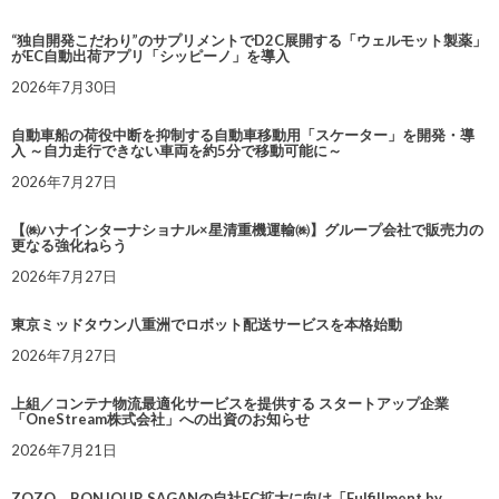
“独自開発こだわり”のサプリメントでD2C展開する「ウェルモット製薬」
がEC自動出荷アプリ「シッピーノ」を導入
2026年7月30日
自動車船の荷役中断を抑制する自動車移動用「スケーター」を開発・導
入 ～自力走行できない車両を約5分で移動可能に～
2026年7月27日
【㈱ハナインターナショナル×星清重機運輸㈱】グループ会社で販売力の
更なる強化ねらう
2026年7月27日
東京ミッドタウン八重洲でロボット配送サービスを本格始動
2026年7月27日
上組／コンテナ物流最適化サービスを提供する スタートアップ企業
「OneStream株式会社」への出資のお知らせ
2026年7月21日
ZOZO、BONJOUR SAGANの自社EC拡大に向け「Fulfillment by