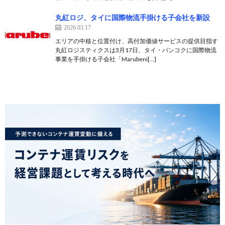
丸紅ロジ、タイに国際物流手掛ける子会社を新設
2026.03.17
エリアの中核と位置付け、高付加価値サービスの提供目指す
丸紅ロジスティクスは3月17日、タイ・バンコクに国際物流
事業を手掛ける子会社「Marubeni[…]