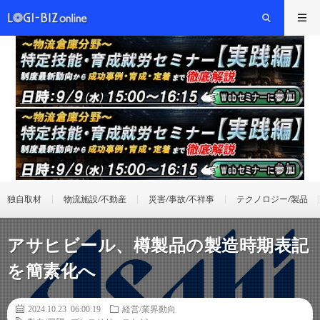
独自取材
物流施設/不動産
災害/事故/不祥事
テクノロジー/製品
アサヒビール、樽製品の製造時期表記
を簡素化へ
2024.10.23 06:00:19
経営/業界動向