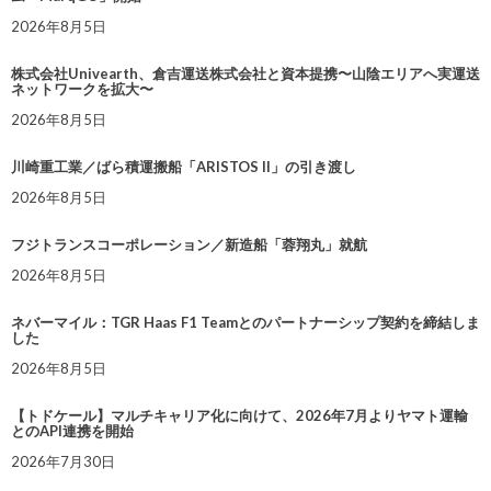
2026年8月5日
株式会社Univearth、倉吉運送株式会社と資本提携〜山陰エリアへ実運送
ネットワークを拡大〜
2026年8月5日
川崎重工業／ばら積運搬船「ARISTOS II」の引き渡し
2026年8月5日
フジトランスコーポレーション／新造船「蓉翔丸」就航
2026年8月5日
ネバーマイル：TGR Haas F1 Teamとのパートナーシップ契約を締結しま
した
2026年8月5日
【トドケール】マルチキャリア化に向けて、2026年7月よりヤマト運輸
とのAPI連携を開始
2026年7月30日