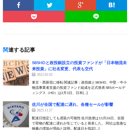
関連する記事
SBSHDと政投銀設立の投資ファンドが「日本物流未
来投資」に社名変更、代表も交代
2022.02.02
東京・西新宿に移転 関連記事：政投銀とSBSHD、中堅・中小
物流事業者支援の投資ファンド組成を正式発表 SBSホールデ
ィングス（HD）は2月1日、日本[…]
佐川が全国で配達に遅れ、各種セールが影響
2025.11.27
配達日指定しても遅延の可能性 佐川急便は11月26日、全国
で荷物の配達に遅れが生じていると発表した。 同社は急激な
物量の増加が理由と説明。配達日を指定[…]