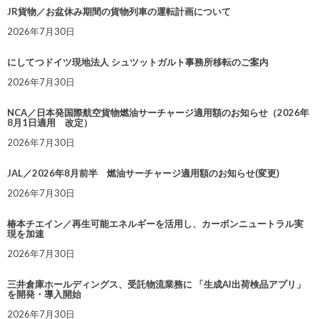
JR貨物／お盆休み期間の貨物列車の運転計画について
2026年7月30日
にしてつドイツ現地法人 シュツットガルト事務所移転のご案内
2026年7月30日
NCA／日本発国際航空貨物燃油サーチャージ適用額のお知らせ（2026年
8月1日適用 改定）
2026年7月30日
JAL／2026年8月前半 燃油サーチャージ適用額のお知らせ(変更)
2026年7月30日
椿本チエイン／再生可能エネルギーを活用し、カーボンニュートラル実
現を加速
2026年7月30日
三井倉庫ホールディングス、受託物流業務に 「生成AI出荷検品アプリ」
を開発・導入開始
2026年7月30日