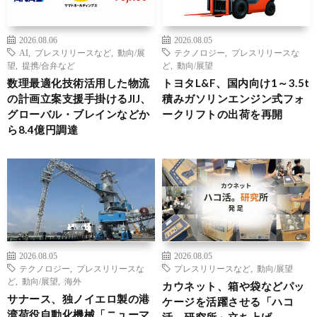
2026.08.06
2026.08.05
AI
,
プレスリリースなど
,
動向/展
テクノロジー
,
プレスリリースな
望
,
提携/合弁など
ど
,
動向/展望
数理最適化技術活用した物流
トヨタL&F、国内向け1～3.5t
の計画立案支援手掛けるJIJ、
積みガソリンエンジン式フォ
グローバル・ブレインなどか
ークリフトの出荷を再開
ら8.4億円調達
2026.08.05
2026.08.05
テクノロジー
,
プレスリリースな
プレスリリースなど
,
動向/展望
ど
,
動向/展望
,
海外
カウネット、箱や袋などパッ
サナース、独ノイエロ製の港
ケージを活躍させる「ハコ
湾荷役自動化機械「ニューマ
活。研究所」立ち上げ