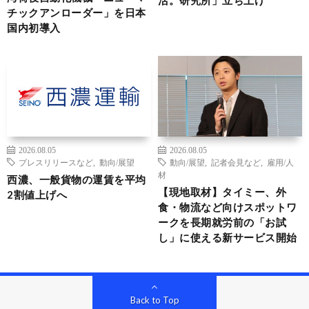
チックアンローダー」を日本
国内初導入
2026.08.05
2026.08.05
プレスリリースなど
,
動向/展望
動向/展望
,
記者会見など
,
雇用/人
材
西濃、一般貨物の運賃を平均
【現地取材】タイミー、外
2割値上げへ
食・物流など向けスポットワ
ークを長期就労前の「お試
し」に使える新サービス開始
Back to Top