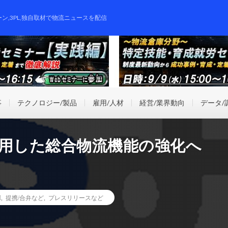
ーン,3PL,独自取材で物流ニュースを配信
事
テクノロジー/製品
雇用/人材
経営/業界動向
データ/
活用した総合物流機能の強化へ
I
,
提携/合弁など
,
プレスリリースなど