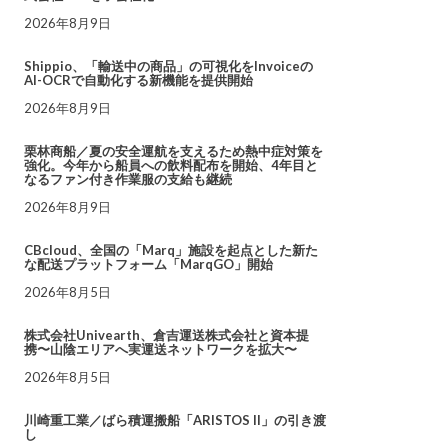
2026年8月9日
Shippio、「輸送中の商品」の可視化をInvoiceの
AI-OCRで自動化する新機能を提供開始
2026年8月9日
栗林商船／夏の安全運航を支えるため熱中症対策を
強化。今年から船員への飲料配布を開始、4年目と
なるファン付き作業服の支給も継続
2026年8月9日
CBcloud、全国の「Marq」施設を起点とした新た
な配送プラットフォーム「MarqGO」開始
2026年8月5日
株式会社Univearth、倉吉運送株式会社と資本提
携〜山陰エリアへ実運送ネットワークを拡大〜
2026年8月5日
川崎重工業／ばら積運搬船「ARISTOS II」の引き渡
し