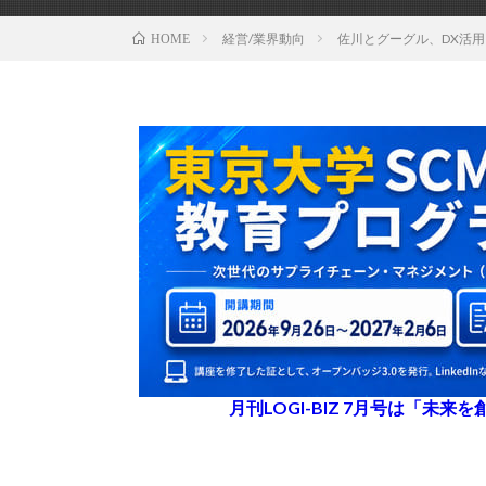
経営/業界動向
佐川とグーグル、DX活
HOME
月刊LOGI-BIZ 7月号は「未