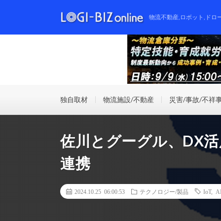
物流不動産,ロボット,ドロ
独自取材
物流施設/不動産
災害/事故/不祥
佐川とグーグル、DX
連携
2024.10.25 06:00:53
テクノロジー/製品
IoT
,
A