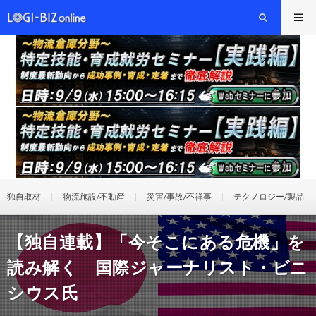
独自取材
物流施設/不動産
災害/事故/不祥事
テクノロジー/製品
【独自連載】「今そこにある危機」を
読み解く 国際ジャーナリスト・ビニ
シウス氏