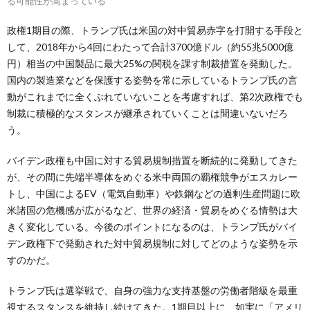
る可能性が高まっている
政権1期目の際、トランプ氏は米国の対中貿易赤字を打開する手段と
して、2018年から4回にわたって合計3700億ドル（約55兆5000億
円）相当の中国製品に最大25%の関税を課す制裁措置を発動した。
国内の製造業などを保護する姿勢を常に示しているトランプ氏の言
動がこれまでに全くぶれていないことを考慮すれば、第2次政権でも
制裁に積極的なスタンスが継承されていくことは間違いないだろ
う。
バイデン政権も中国に対する貿易規制措置を断続的に発動してきた
が、その間に先端半導体をめぐる米中両国の覇権競争がエスカレー
トし、中国によるEV（電気自動車）や鉄鋼などの過剰生産問題に欧
米諸国の危機感が広がるなど、世界の経済・貿易をめぐる情勢は大
きく変化している。今後のポイントになるのは、トランプ氏がバイ
デン政権下で発動された対中貿易規制に対してどのような姿勢を示
すのかだ。
トランプ氏は選挙戦で、自身の強力な支持基盤の労働者階級を最重
視するスタンスを維持し続けてきた。1期目以上に、如実に「アメリ