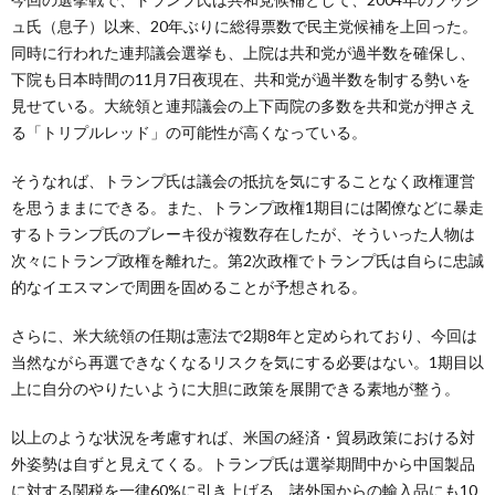
ュ氏（息子）以来、20年ぶりに総得票数で民主党候補を上回った。
同時に行われた連邦議会選挙も、上院は共和党が過半数を確保し、
下院も日本時間の11月7日夜現在、共和党が過半数を制する勢いを
見せている。大統領と連邦議会の上下両院の多数を共和党が押さえ
る「トリプルレッド」の可能性が高くなっている。
そうなれば、トランプ氏は議会の抵抗を気にすることなく政権運営
を思うままにできる。また、トランプ政権1期目には閣僚などに暴走
するトランプ氏のブレーキ役が複数存在したが、そういった人物は
次々にトランプ政権を離れた。第2次政権でトランプ氏は自らに忠誠
的なイエスマンで周囲を固めることが予想される。
さらに、米大統領の任期は憲法で2期8年と定められており、今回は
当然ながら再選できなくなるリスクを気にする必要はない。1期目以
上に自分のやりたいように大胆に政策を展開できる素地が整う。
以上のような状況を考慮すれば、米国の経済・貿易政策における対
外姿勢は自ずと見えてくる。トランプ氏は選挙期間中から中国製品
に対する関税を一律60%に引き上げる、諸外国からの輸入品にも10