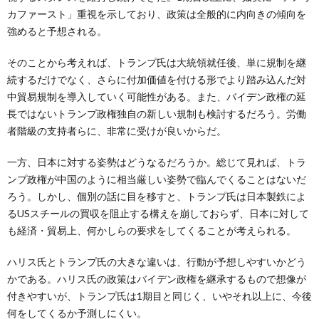
カファースト」重視を示しており、政策は全般的に内向きの傾向を
強めると予想される。
そのことから考えれば、トランプ氏は大統領就任後、単に規制を継
続するだけでなく、さらに付加価値を付ける形でより踏み込んだ対
中貿易規制を導入していく可能性がある。また、バイデン政権の延
長ではないトランプ政権独自の新しい規制も検討するだろう。労働
者階級の支持者らに、非常に受けが良いからだ。
一方、日本に対する姿勢はどうなるだろうか。総じて見れば、トラ
ンプ政権が中国のように相当厳しい姿勢で臨んでくることはないだ
ろう。しかし、個別の話に目を移すと、トランプ氏は日本製鉄によ
るUSスチールの買収を阻止する構えを崩しておらず、日本に対して
も経済・貿易上、何かしらの要求をしてくることが考えられる。
ハリス氏とトランプ氏の大きな違いは、行動が予想しやすいかどう
かである。ハリス氏の政策はバイデン政権を継承するもので想像が
付きやすいが、トランプ氏は1期目と同じく、いやそれ以上に、今後
何をしてくるか予測しにくい。