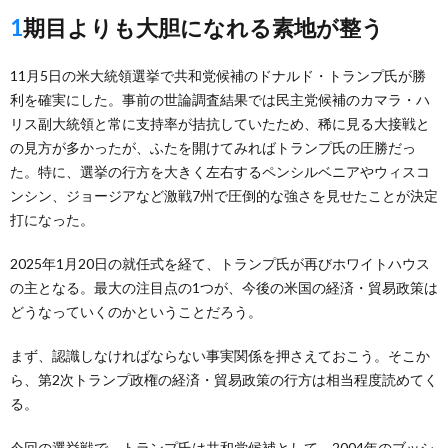
1期目よりも大胆になれる素地が整う
11月5日の米大統領選挙で共和党候補のドナルド・トランプ氏が勝
利を確実にした。事前の世論調査結果では民主党候補のカマラ・ハ
リス副大統領と常に支持率が拮抗していたため、稀に見る大接戦と
の見方が多かったが、ふたを開けてみればトランプ氏の圧勝だっ
た。特に、選挙の行方を大きく左右するペンシルベニアやウィスコ
ンシン、ジョージアなど激戦7州で圧倒的な強さを見せたことが決定
打になった。
2025年1月20日の就任式を経て、トランプ氏が再びホワイトハウス
の主となる。最大の注目点の1つが、今後の米国の経済・貿易政策は
どうなっていくのかということだろう。
まず、認識しなければならない事実関係を押さえておこう。そこか
ら、第2次トランプ政権の経済・貿易政策の行方は相当程度読めてく
る。
今回の選挙戦で、トランプ氏は共和党候補として、2004年のブッシ