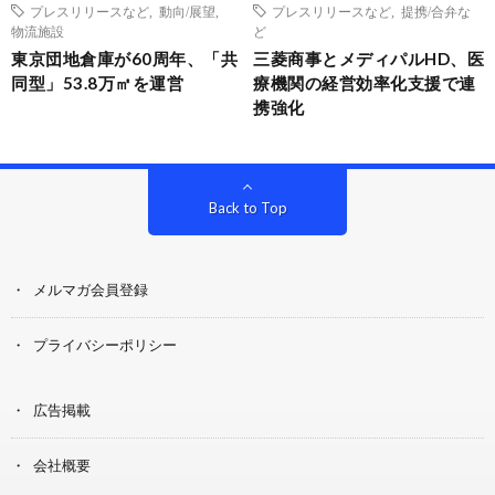
プレスリリースなど
,
動向/展望
,
プレスリリースなど
,
提携/合弁な
物流施設
ど
東京団地倉庫が60周年、「共
三菱商事とメディパルHD、医
同型」53.8万㎡を運営
療機関の経営効率化支援で連
携強化
Back to Top
メルマガ会員登録
プライバシーポリシー
広告掲載
会社概要