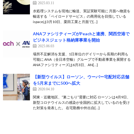
2025.03.11
水処理システムを現地に輸送、実証実験可能に 月面へ物資を
輸送する「ペイロードサービス」の商用化を目指している
ispaceは3月10日、栗田工業と月面で[…]
ANAファシリティーズがPeachと連携、関西空港で
ビジネスジェット格納庫事業を開始
2025.06.03
場所不足解消を支援、1日単位のデイリーから長期の利用も
可能に ANA（全日本空輸）グループで不動産事業を展開する
ANAファシリティーズは6月3日、AN[…]
【新型ウイルス】ローソン、ウーバー宅配対応店舗
を5月末までに500へ拡大
2020.04.10
関東・近畿地区、“巣ごもり”需要に対応 ローソンは4月9日、
新型コロナウイルスの感染が全国的に拡大しているのを受け
た対策を発表した。 在宅勤務や外出自[…]