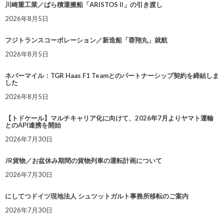
川崎重工業／ばら積運搬船「ARISTOS II」の引き渡し
2026年8月5日
フジトランスコーポレーション／新造船「蓉翔丸」就航
2026年8月5日
ネバーマイル：TGR Haas F1 Teamとのパートナーシップ契約を締結しま
した
2026年8月5日
【トドケール】マルチキャリア化に向けて、2026年7月よりヤマト運輸
とのAPI連携を開始
2026年7月30日
JR貨物／お盆休み期間の貨物列車の運転計画について
2026年7月30日
にしてつドイツ現地法人 シュツットガルト事務所移転のご案内
2026年7月30日