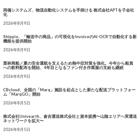
両備システムズ、物流自動化システムを手掛ける 株式会社APTを子会社
化
2026年8月9日
Shippio、「輸送中の商品」の可視化をInvoiceのAI-OCRで自動化する新
機能を提供開始
2026年8月9日
栗林商船／夏の安全運航を支えるため熱中症対策を強化。今年から船員
への飲料配布を開始、4年目となるファン付き作業服の支給も継続
2026年8月9日
CBcloud、全国の「Marq」施設を起点とした新たな配送プラットフォー
ム「MarqGO」開始
2026年8月5日
株式会社Univearth、倉吉運送株式会社と資本提携〜山陰エリアへ実運送
ネットワークを拡大〜
2026年8月5日