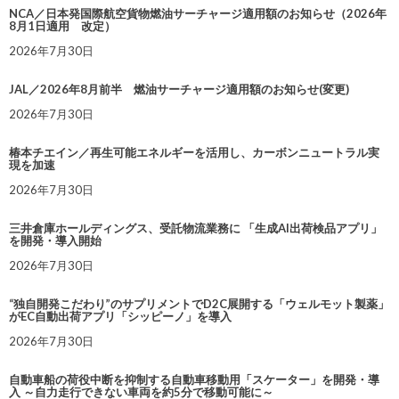
NCA／日本発国際航空貨物燃油サーチャージ適用額のお知らせ（2026年
8月1日適用 改定）
2026年7月30日
JAL／2026年8月前半 燃油サーチャージ適用額のお知らせ(変更)
2026年7月30日
椿本チエイン／再生可能エネルギーを活用し、カーボンニュートラル実
現を加速
2026年7月30日
三井倉庫ホールディングス、受託物流業務に 「生成AI出荷検品アプリ」
を開発・導入開始
2026年7月30日
“独自開発こだわり”のサプリメントでD2C展開する「ウェルモット製薬」
がEC自動出荷アプリ「シッピーノ」を導入
2026年7月30日
自動車船の荷役中断を抑制する自動車移動用「スケーター」を開発・導
入 ～自力走行できない車両を約5分で移動可能に～