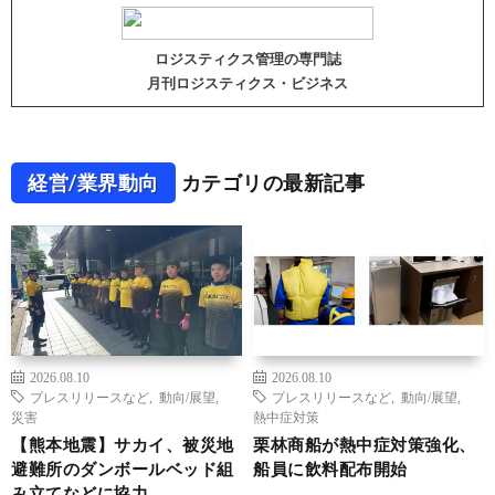
ロジスティクス管理の専門誌
月刊ロジスティクス・ビジネス
経営/業界動向
カテゴリの最新記事
2026.08.10
2026.08.10
プレスリリースなど
,
動向/展望
,
プレスリリースなど
,
動向/展望
,
災害
熱中症対策
【熊本地震】サカイ、被災地
栗林商船が熱中症対策強化、
避難所のダンボールベッド組
船員に飲料配布開始
み立てなどに協力