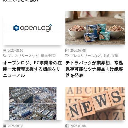
2026.08.10
2026.08.08
プレスリリースなど
,
動向/展望
プレスリリースなど
,
動向/展望
オープンロジ、EC事業者の在
テトラパックが業界初、常温
庫一元管理支援する機能をリ
保存可能なツナ製品向け紙容
ニューアル
器を発表
2026.08.08
2026.08.08