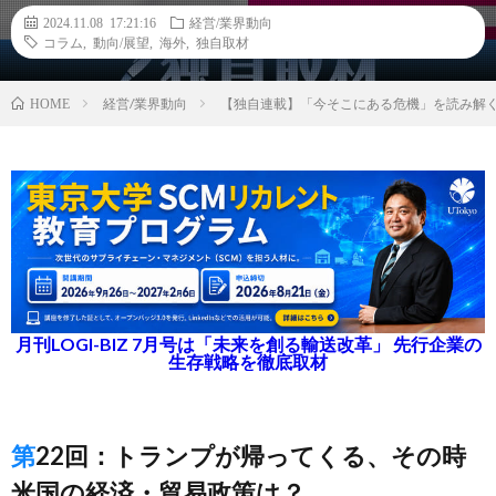
2024.11.08 17:21:16
経営/業界動向
コラム
,
動向/展望
,
海外
,
独自取材
経営/業界動向
【独自連載】「今そこにある危機」を読み解
HOME
月刊LOGI-BIZ 7月号は「未来を創る輸送改革」 先行企業の
生存戦略を徹底取材
第22回：トランプが帰ってくる、その時
米国の経済・貿易政策は？