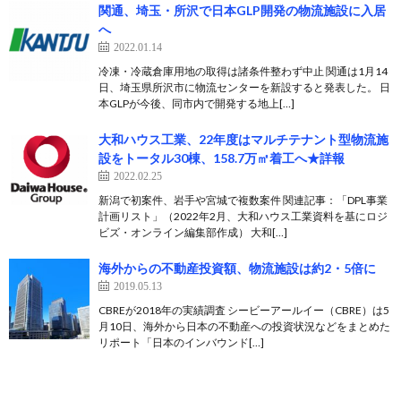
関通、埼玉・所沢で日本GLP開発の物流施設に入居
へ
2022.01.14
冷凍・冷蔵倉庫用地の取得は諸条件整わず中止 関通は1月14
日、埼玉県所沢市に物流センターを新設すると発表した。 日
本GLPが今後、同市内で開発する地上[…]
大和ハウス工業、22年度はマルチテナント型物流施
設をトータル30棟、158.7万㎡着工へ★詳報
2022.02.25
新潟で初案件、岩手や宮城で複数案件 関連記事：「DPL事業
計画リスト」（2022年2月、大和ハウス工業資料を基にロジ
ビズ・オンライン編集部作成） 大和[…]
海外からの不動産投資額、物流施設は約2・5倍に
2019.05.13
CBREが2018年の実績調査 シービーアールイー（CBRE）は5
月10日、海外から日本の不動産への投資状況などをまとめた
リポート「日本のインバウンド[…]