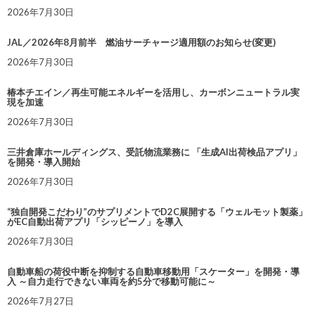
2026年7月30日
JAL／2026年8月前半 燃油サーチャージ適用額のお知らせ(変更)
2026年7月30日
椿本チエイン／再生可能エネルギーを活用し、カーボンニュートラル実
現を加速
2026年7月30日
三井倉庫ホールディングス、受託物流業務に 「生成AI出荷検品アプリ」
を開発・導入開始
2026年7月30日
“独自開発こだわり”のサプリメントでD2C展開する「ウェルモット製薬」
がEC自動出荷アプリ「シッピーノ」を導入
2026年7月30日
自動車船の荷役中断を抑制する自動車移動用「スケーター」を開発・導
入 ～自力走行できない車両を約5分で移動可能に～
2026年7月27日