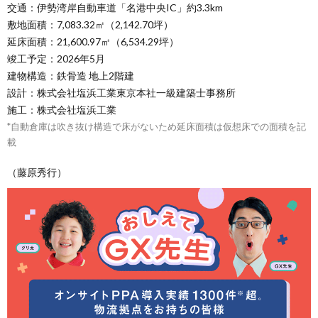
交通：伊勢湾岸自動車道「名港中央IC」約3.3km
敷地面積：7,083.32㎡（2,142.70坪）
延床面積：21,600.97㎡（6,534.29坪）
竣工予定：2026年5月
建物構造：鉄骨造 地上2階建
設計：株式会社塩浜工業東京本社一級建築士事務所
施工：株式会社塩浜工業
*自動倉庫は吹き抜け構造で床がないため延床面積は仮想床での面積を記
載
（藤原秀行）