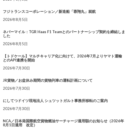
フジトランスコーポレーション／新造船「蓉翔丸」就航
2026年8月5日
ネバーマイル：TGR Haas F1 Teamとのパートナーシップ契約を締結しま
した
2026年8月5日
【トドケール】マルチキャリア化に向けて、2026年7月よりヤマト運輸
とのAPI連携を開始
2026年7月30日
JR貨物／お盆休み期間の貨物列車の運転計画について
2026年7月30日
にしてつドイツ現地法人 シュツットガルト事務所移転のご案内
2026年7月30日
NCA／日本発国際航空貨物燃油サーチャージ適用額のお知らせ（2026年
8月1日適用 改定）