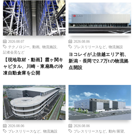
2026.08.07
2026.08.06
テクノロジー
,
動画
,
物流施設
,
プレスリリースなど
,
物流施設
記者会見など
ヨコレイが上信越エリア初、
【現地取材・動画】霞ヶ関キ
新潟・長岡で2.7万tの物流拠
ャピタル、川崎・東扇島の冷
点開設
凍自動倉庫を公開
2026.08.06
2026.08.06
プレスリリースなど
,
物流施設
プレスリリースなど
,
動向/展望
,