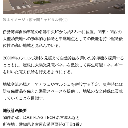
竣工イメージ（霞ヶ関キャピタル提供）
伊勢湾岸自動車道の名港中央ICから約3.3kmに位置。関東・関西の
大型消費地への効率的な輸送と中継地点としての機能を持つ配送優
位性の高い地域と見込んでいる。
2030年のフロン規制を見据えて自然冷媒を用いた冷却機を採用する
とともに、屋根に太陽光発電パネルを敷設して再生可能エネルギー
を用いた電力供給を行えるようにする。
地域交流の場としてカフェやマルシェを併設する予定。災害時には
防災備蓄品を備えた避難スペースを提供し、地域の安全確保に貢献
していくことを目指す。
施設計画概要
物件名称：LOGI FLAG TECH 名古屋みなとⅠ
所在地：愛知県名古屋市港区野跡3丁目1番3