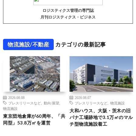
ロジスティクス管理の専門誌
月刊ロジスティクス・ビジネス
物流施設/不動産
カテゴリの最新記事
2026.08.08
2026.08.07
プレスリリースなど
,
動向/展望
,
プレスリリースなど
,
物流施設
物流施設
大和ハウス、大阪・茨木の旧
東京団地倉庫が60周年、「共
パナ工場跡地で3.1万㎡のマル
同型」53.8万㎡を運営
チ型物流施設着工