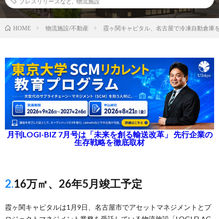
プレスリリースなど
,
物流施設
物流施設/不動産
霞ヶ関キャピタル、名古屋で冷凍自動倉庫
HOME
月刊LOGI-BIZ 7月号は「未来を創る輸送改革」 先行企業の
生存戦略を徹底取材
2.16万㎡、26年5月竣工予定
霞ヶ関キャピタルは1月9日、名古屋市でアセットマネジメントとプ
ロジェクトマネジメント業務を受託している物流施設「LOGI FLAG