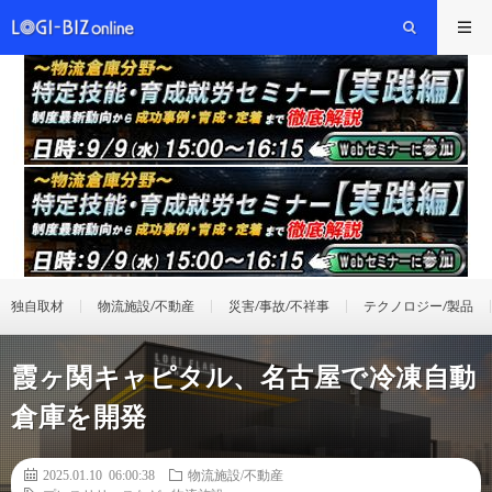
独自取材
物流施設/不動産
災害/事故/不祥事
テクノロジー/製品
霞ヶ関キャピタル、名古屋で冷凍自動
倉庫を開発
2025.01.10 06:00:38
物流施設/不動産