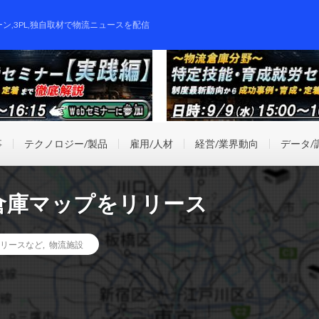
ーン,3PL,独自取材で物流ニュースを配信
事
テクノロジー/製品
雇用/人材
経営/業界動向
データ/
倉庫マップをリリース
リースなど
,
物流施設