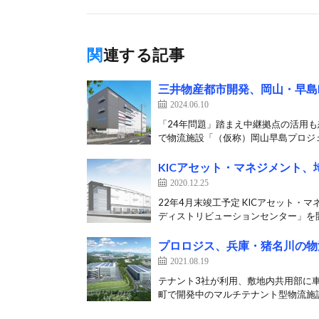
関連する記事
三井物産都市開発、岡山・早島
2024.06.10
「24年問題」踏まえ中継拠点の活用も
で物流施設「（仮称）岡山早島プロジェ
KICアセット・マネジメント
2020.12.25
22年4月末竣工予定 KICアセット・
ディストリビューションセンター」を開
プロロジス、兵庫・猪名川の物
2021.08.19
テナント3社が利用、敷地内共用部に車
町で開発中のマルチテナント型物流施設