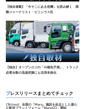
【独自連載】「今そこにある危機」を読み解く 国
際ジャーナリスト・ビニシウス氏
【独自】オープンロジの「AI梱包予測」、トラック
必要台数の迅速把握にも活用本格化
プレスリリースまとめてチェック
CBcloud、全国の「Marq」施設を起点とした新た
な配送プラットフォーム「MarqGO」開始