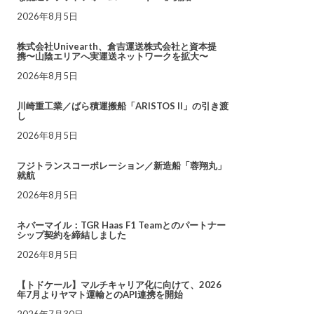
2026年8月5日
株式会社Univearth、倉吉運送株式会社と資本提
携〜山陰エリアへ実運送ネットワークを拡大〜
2026年8月5日
川崎重工業／ばら積運搬船「ARISTOS II」の引き渡
し
2026年8月5日
フジトランスコーポレーション／新造船「蓉翔丸」
就航
2026年8月5日
ネバーマイル：TGR Haas F1 Teamとのパートナー
シップ契約を締結しました
2026年8月5日
【トドケール】マルチキャリア化に向けて、2026
年7月よりヤマト運輸とのAPI連携を開始
2026年7月30日