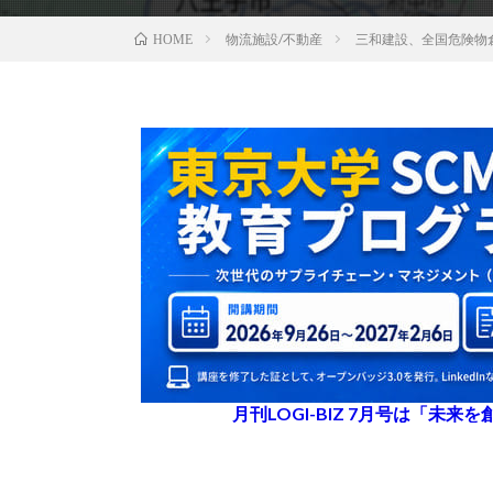
物流施設/不動産
三和建設、全国危険物
HOME
月刊LOGI-BIZ 7月号は「未