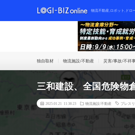
物流不動産,ロボット,ドロ
独自取材
物流施設/不動産
災害/事故/不祥
三和建設、全国危険物
2025.01.21 11:38:23
物流施設/不動産
プレスリ