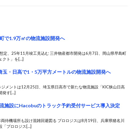
町で1.9万㎡の物流施設開発へ
想定、25年11月竣工見込む 三井物産都市開発は6月7日、岡山県早島町
クト」を[…]
、埼玉・日高で1・5万平方メートルの物流施設開発へ
マネジメントは12月25日、埼玉県日高市で新たな物流施設「KIC狭山日高
発す[…]
流施設にHacobuのトラック予約受付サービス導入決定
両待機場所も設け混雑回避図る プロロジスは8月19日、兵庫県猪名川
「プロロジス[…]