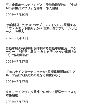
三井倉庫ホールディングス、受託物流業務に 「生成
AI出荷検品アプリ」を開発・導入開始
2026年7月30日
“独自開発こだわり”のサプリメントでD2C展開する
「ウェルモット製薬」がEC自動出荷アプリ「シッピ
ーノ」を導入
2026年7月30日
自動車船の荷役中断を抑制する自動車移動用「スケ
ーター」を開発・導入 ～自力走行できない車両を約
5分で移動可能に～
2026年7月27日
【㈱ハナインターナショナル×星清重機運輸㈱】グ
ループ会社で販売力の更なる強化ねらう
2026年7月27日
東京ミッドタウン八重洲でロボット配送サービスを
本格始動
2026年7月27日