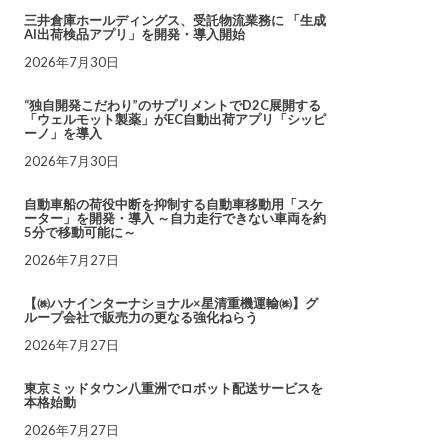
三井倉庫ホールディングス、受託物流業務に 「生成
AI出荷検品アプリ」を開発・導入開始
2026年7月30日
“独自開発こだわり”のサプリメントでD2C展開する
「ウェルモット製薬」がEC自動出荷アプリ「シッピ
ーノ」を導入
2026年7月30日
自動車船の荷役中断を抑制する自動車移動用「スケ
ーター」を開発・導入 ～自力走行できない車両を約
5分で移動可能に～
2026年7月27日
【㈱ハナインターナショナル×星清重機運輸㈱】グ
ループ会社で販売力の更なる強化ねらう
2026年7月27日
東京ミッドタウン八重洲でロボット配送サービスを
本格始動
2026年7月27日