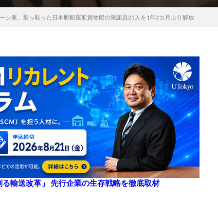
ーシ派、乗っ取った日本郵船運航貨物船の乗組員25人を1年2カ月ぶり解放
来を創る輸送改革」 先行企業の生存戦略を徹底取材