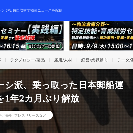
ーン,3PL,独自取材で物流ニュースを配信
事
テクノロジー/製品
雇用/人材
経営/業界動向
データ/
ーシ派、乗っ取った日本郵船運
を1年2カ月ぶり解放
争
,
海外
,
プレスリリースなど