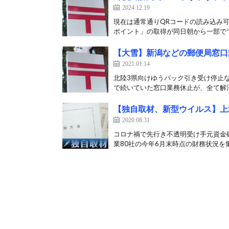
2024.12.19
現在は通常通りQRコードの読み込み可
ポイント」の取得が同日朝から一部でで
【大雪】新潟などの郵便局窓口
2021.01.14
北陸3県向けゆうパック引き受け停止な
で続いていた窓口業務休止が、全て解消
【独自取材、新型ウイルス】上場
2020.08.31
コロナ禍で先行き不透明受け手元資金
業80社の今年6月末時点の財務状況を集