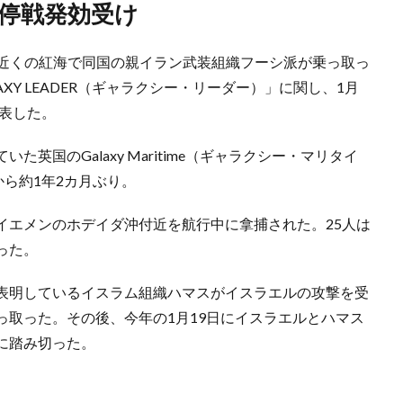
で停戦発効受け
メン近くの紅海で同国の親イラン武装組織フーシ派が乗っ取っ
XY LEADER（ギャラクシー・リーダー）」に関し、1月
発表した。
英国のGalaxy Maritime（ギャラクシー・マリタイ
から約1年2カ月ぶり。
イエメンのホデイダ沖付近を航行中に拿捕された。25人は
った。
表明しているイスラム組織ハマスがイスラエルの攻撃を受
っ取った。その後、今年の1月19日にイスラエルとハマス
に踏み切った。