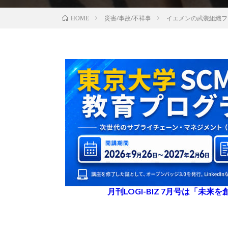
災害/事故/不祥事
イエメンの武装組織フ
HOME
月刊LOGI-BIZ 7月号は「未