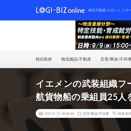
物流不動産,ロボット,ドロ
独自取材
物流施設/不動産
災害/事故/不祥
イエメンの武装組織フ
航貨物船の乗組員25人
2025.01.25 06:00:46
災害/事故/不祥事
戦争/紛