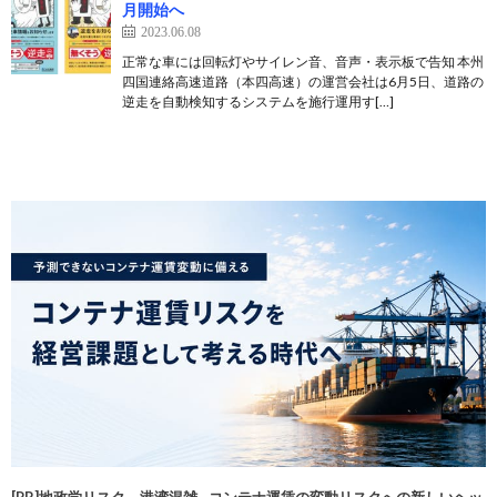
月開始へ
2023.06.08
正常な車には回転灯やサイレン音、音声・表示板で告知 本州
四国連絡高速道路（本四高速）の運営会社は6月5日、道路の
逆走を自動検知するシステムを施行運用す[…]