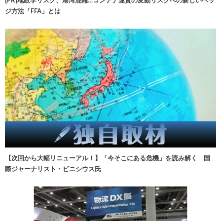
[PR]地政学リスク、港湾混雑…コンテナ運賃の変動リスクへの新しいヘッ
ジ方法「FFA」とは
【次回から大幅リニューアル！】「今そこにある危機」を読み解く 国
際ジャーナリスト・ビニシウス氏