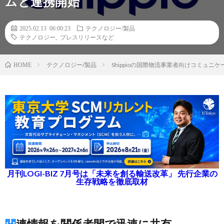
ムと連携開始
2025.02.13 06:00:23
テクノロジー/製品
テクノロジー
,
プレスリリースなど
テクノロジー/製品
Shippioの国際物流事業者向けコミュ
HOME
月刊LOGI-BIZ 7月号は「未来を創る輸送改革」 先行企業の
生存戦略を徹底取材
関連情報を関係者間で迅速に共有