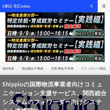
独自取材
物流施設/不動産
災害/事故/不祥事
テクノロジー/製品
Shippioの国際物流事業者向けコミュ
ニケーション支援サービス、関西総合
システムのフォワーダー向けシステ