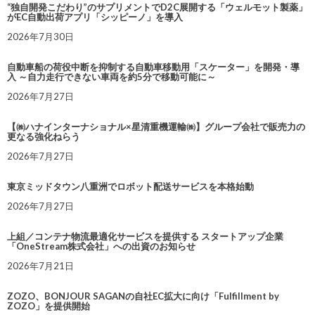
“独自開発こだわり”のサプリメントでD2C展開する「ウェルモット製薬」
がEC自動出荷アプリ「シッピーノ」を導入
2026年7月30日
自動車船の荷役中断を抑制する自動車移動用「スケーター」を開発・導
入 ～自力走行できない車両を約5分で移動可能に～
2026年7月27日
【㈱ハナインターナショナル×星清重機運輸㈱】グループ会社で販売力の
更なる強化ねらう
2026年7月27日
東京ミッドタウン八重洲でロボット配送サービスを本格始動
2026年7月27日
上組／コンテナ物流最適化サービスを提供する スタートアップ企業
「OneStream株式会社」への出資のお知らせ
2026年7月21日
ZOZO、BONJOUR SAGANの自社EC拡大に向け「Fulfillment by
ZOZO」を提供開始