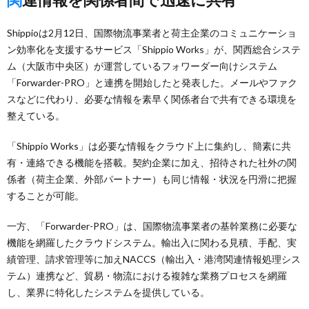
Shippioは2月12日、国際物流事業者と荷主企業のコミュニケーショ
ン効率化を支援するサービス「Shippio Works」が、関西総合システ
ム（大阪市中央区）が運営しているフォワーダー向けシステム
「Forwarder-PRO」と連携を開始したと発表した。メールやファク
スなどに代わり、必要な情報を素早く関係者台で共有できる環境を
整えている。
「Shippio Works」は必要な情報をクラウド上に集約し、簡素に共
有・連絡できる機能を搭載。契約企業に加え、招待された社外の関
係者（荷主企業、外部パートナー）も同じ情報・状況を円滑に把握
することが可能。
一方、「Forwarder-PRO」は、国際物流事業者の基幹業務に必要な
機能を網羅したクラウドシステム。輸出入に関わる見積、手配、実
績管理、請求管理等に加えNACCS（輸出入・港湾関連情報処理シス
テム）連携など、貿易・物流における複雑な業務プロセスを網羅
し、業界に特化したシステムを提供している。