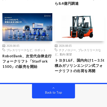
ら8.4億円調達
2026.08.05
2026.08.05
プレスリリースなど
,
ロボット
テクノロジー
,
プレスリリースな
ど
,
動向/展望
RobotBank、次世代自律走行
トヨタL&F、国内向け1～3.5t
フォークリフト「StarFork
積みガソリンエンジン式フォ
1500」の販売を開始
ークリフトの出荷を再開
Back to Top