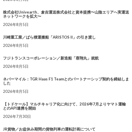
株式会社Univearth、倉吉運送株式会社と資本提携〜山陰エリアへ実運送
ネットワークを拡大〜
2026年8月5日
川崎重工業／ばら積運搬船「ARISTOS II」の引き渡し
2026年8月5日
フジトランスコーポレーション／新造船「蓉翔丸」就航
2026年8月5日
ネバーマイル：TGR Haas F1 Teamとのパートナーシップ契約を締結しま
した
2026年8月5日
【トドケール】マルチキャリア化に向けて、2026年7月よりヤマト運輸
とのAPI連携を開始
2026年7月30日
JR貨物／お盆休み期間の貨物列車の運転計画について