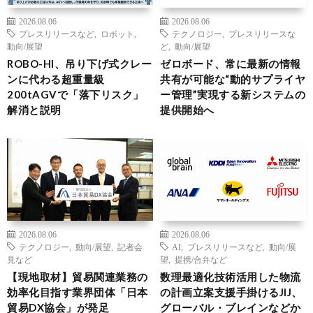
2026.08.06
2026.08.06
プレスリリースなど
,
ロボット
,
テクノロジー
,
プレスリリースな
動向/展望
ど
,
動向/展望
ROBO-HI、吊り下げ式クレー
ゼロボード、常に最新の情報
ンに代わる超重量級
共有が可能な“動的サプライヤ
200tAGVで「落下リスク」
ー管理”実現する新システムの
解消と説明
提供開始へ
2026.08.06
2026.08.06
テクノロジー
,
動向/展望
,
記者会
AI
,
プレスリリースなど
,
動向/展
見など
望
,
提携/合弁など
【現地取材】貿易関連業務の
数理最適化技術活用した物流
効率化目指す業界団体「日本
の計画立案支援手掛けるJIJ、
貿易DX協会」が発足
グローバル・ブレインなどか