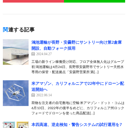
関連する記事
鴻池運輸が長野・安曇野にサントリー向け第2倉庫
開設、自動フォーク採用
2024.04.27
工場の新ライン稼働受け対応、フロア全体無人化はグループ
初 鴻池運輸は4月26日、長野県安曇野市でサントリー天然水
専用の保管・配送拠点「安曇野営業所 第[…]
米アマゾン、カリフォルニアで22年中にドローン配
送開始へ
2022.06.14
荷物を注文者の自宅敷地に空輸 米アマゾン・ドット・コムは
6月13日、2022年の後半をめどに、カリフォルニア州ロック
フォードでドローンを使った商品配送[…]
本四高速、逆走検知・警告システムの試行運用を7