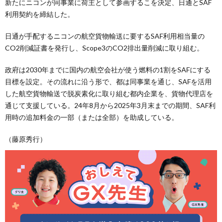
新たにニコンが同事業に荷主として参画するこを決定、日通とSAF
利用契約を締結した。
日通が手配するニコンの航空貨物輸送に要するSAF利用相当量の
CO2削減証書を発行し、Scope3のCO2排出量削減に取り組む。
政府は2030年までに国内の航空会社が使う燃料の1割をSAFにする
目標を設定。その流れに沿う形で、都は同事業を通じ、SAFを活用
した航空貨物輸送で脱炭素化に取り組む都内企業を、貨物代理店を
通じて支援している。24年8月から2025年3月末までの期間、SAF利
用時の追加料金の一部（または全部）を助成している。
（藤原秀行）