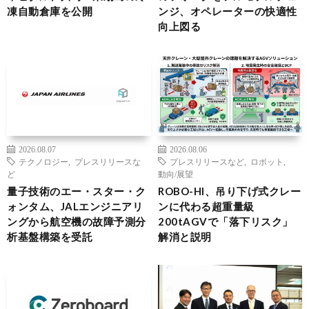
凍自動倉庫を公開
ンジ、オペレーターの快適性
向上図る
2026.08.07
2026.08.06
テクノロジー
,
プレスリリースな
プレスリリースなど
,
ロボット
,
ど
動向/展望
量子技術のエー・スター・ク
ROBO-HI、吊り下げ式クレー
ォンタム、JALエンジニアリ
ンに代わる超重量級
ングから航空機の故障予測分
200tAGVで「落下リスク」
析基盤構築を受託
解消と説明