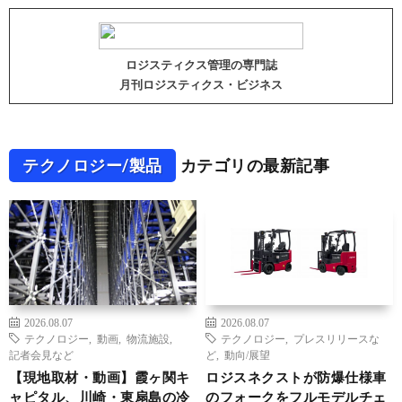
ロジスティクス管理の専門誌
月刊ロジスティクス・ビジネス
テクノロジー/製品
カテゴリの最新記事
2026.08.07
2026.08.07
テクノロジー
,
動画
,
物流施設
,
テクノロジー
,
プレスリリースな
記者会見など
ど
,
動向/展望
【現地取材・動画】霞ヶ関キ
ロジスネクストが防爆仕様車
ャピタル、川崎・東扇島の冷
のフォークをフルモデルチェ