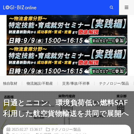
独自取材
物流施設/不動産
災害/事故/不祥事
テクノロジー/製品
日通とニコン、環境負荷低い燃料SAF
利用した航空貨物輸送を共同で展開へ
2025.02.27 15:36:17
テクノロジー/製品