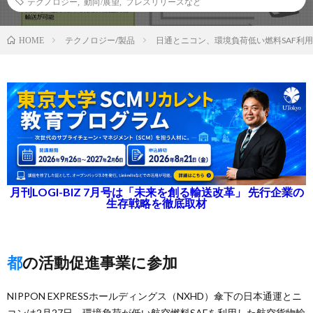
テクノロジー
,
動向/展望
,
プレスリリースなど
テクノロジー/製品
日通とニコン、環境負荷低い燃料SAF利
HOME
月刊LOGI-BIZ 7月号は「未来を創る輸送改革」 先行企業の
生存戦略を徹底取材
都の活動促進事業に参加
NIPPON EXPRESSホールディングス（NXHD）傘下の日本通運とニ
コンは2月27日、環境負荷が低い航空燃料SAFを利用した航空貨物輸