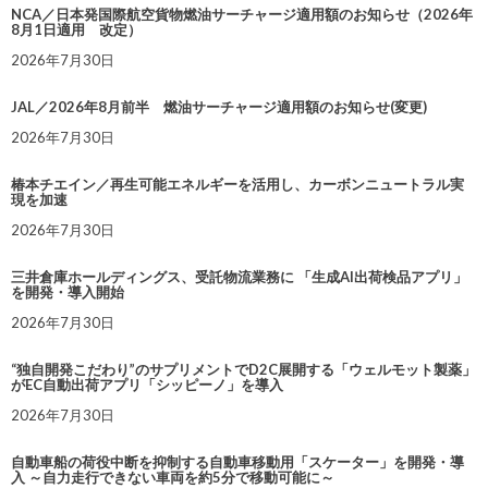
NCA／日本発国際航空貨物燃油サーチャージ適用額のお知らせ（2026年
8月1日適用 改定）
2026年7月30日
JAL／2026年8月前半 燃油サーチャージ適用額のお知らせ(変更)
2026年7月30日
椿本チエイン／再生可能エネルギーを活用し、カーボンニュートラル実
現を加速
2026年7月30日
三井倉庫ホールディングス、受託物流業務に 「生成AI出荷検品アプリ」
を開発・導入開始
2026年7月30日
“独自開発こだわり”のサプリメントでD2C展開する「ウェルモット製薬」
がEC自動出荷アプリ「シッピーノ」を導入
2026年7月30日
自動車船の荷役中断を抑制する自動車移動用「スケーター」を開発・導
入 ～自力走行できない車両を約5分で移動可能に～