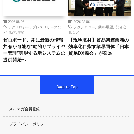
2026.08.06
2026.08.06
テクノロジー
,
プレスリリースな
テクノロジー
,
動向/展望
,
記者会
ど
,
動向/展望
見など
ゼロボード、常に最新の情報
【現地取材】貿易関連業務の
共有が可能な“動的サプライヤ
効率化目指す業界団体「日本
ー管理”実現する新システムの
貿易DX協会」が発足
提供開始へ
Back to Top
メルマガ会員登録
プライバシーポリシー