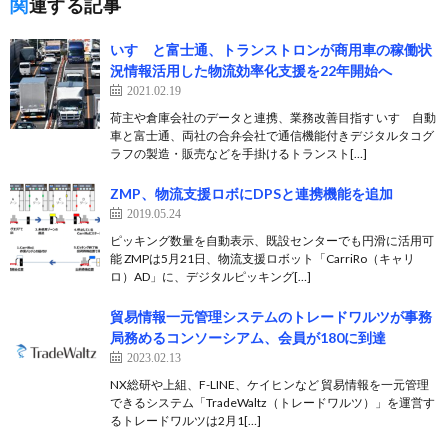
関連する記事
いすゞと富士通、トランストロンが商用車の稼働状
況情報活用した物流効率化支援を22年開始へ
2021.02.19
荷主や倉庫会社のデータと連携、業務改善目指す いすゞ自動
車と富士通、両社の合弁会社で通信機能付きデジタルタコグ
ラフの製造・販売などを手掛けるトランスト[…]
ZMP、物流支援ロボにDPSと連携機能を追加
2019.05.24
ピッキング数量を自動表示、既設センターでも円滑に活用可
能 ZMPは5月21日、物流支援ロボット「CarriRo（キャリ
ロ）AD」に、デジタルピッキング[…]
貿易情報一元管理システムのトレードワルツが事務
局務めるコンソーシアム、会員が180に到達
2023.02.13
NX総研や上組、F-LINE、ケイヒンなど 貿易情報を一元管理
できるシステム「TradeWaltz（トレードワルツ）」を運営す
るトレードワルツは2月1[…]