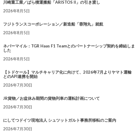
川崎重工業／ばら積運搬船「ARISTOS II」の引き渡し
2026年8月5日
フジトランスコーポレーション／新造船「蓉翔丸」就航
2026年8月5日
ネバーマイル：TGR Haas F1 Teamとのパートナーシップ契約を締結しま
した
2026年8月5日
【トドケール】マルチキャリア化に向けて、2026年7月よりヤマト運輸
とのAPI連携を開始
2026年7月30日
JR貨物／お盆休み期間の貨物列車の運転計画について
2026年7月30日
にしてつドイツ現地法人 シュツットガルト事務所移転のご案内
2026年7月30日