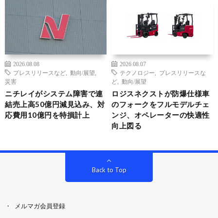
2026.08.08
2026.08.07
プレスリリースなど
,
動向/展望
,
テクノロジー
,
プレスリリースな
災害
ど
,
動向/展望
ニチレイがシステム障害で連
ロジスネクストが防爆仕様車
結売上高50億円減見込み、対
のフォークをフルモデルチェ
応費用10億円を特損計上
ンジ、オペレーターの快適性
向上図る
Back to Top
メルマガ会員登録