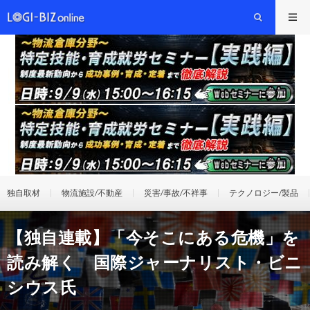
独自取材
物流施設/不動産
災害/事故/不祥事
テクノロジー/製品
【独自連載】「今そこにある危機」を
読み解く 国際ジャーナリスト・ビニ
シウス氏