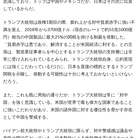
意識しており、トップは中国やメキシコだが、日本はその次に位置
しているからだ。
トランプ大統領は政権1期目の際、膨れ上がる対中貿易赤字に強い不
満を覚え、2018年から3700億ドル（現在のレートで約55兆5000億
円）相当の中国製品に最大25%の関税を掛ける制裁を発動した。
「貿易赤字は悪であり、解消することが米国経済に利する」との主
張は、製造業従事者らを中心とするトランプ大統領の支持層には非
常に受け入れられているとみられ、トランプ大統領自身、公約実現
には強くこだわっているだけに、日本を直接の標的とするトランプ
関税を示唆し、発動する可能性は十分に考えておかないといけない
だろう。
また、これも既に周知の通りだが、トランプ大統領は常に「対中
国」を強く意識している。米国が世界で最も偉大な国家であること
に強いこだわりがあり、米国の諸外国に対する優位性を脅かす存在
として中国を警戒する。
バイデン前大統領やトランプ大統領に限らず、対中警戒感は議会や
市民の間で広がっている。日本製鉄による米鉄鋼大手USスチールの