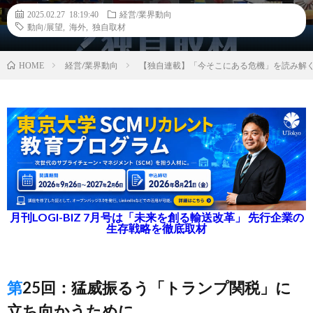
2025.02.27 18:19:40
経営/業界動向
動向/展望
,
海外
,
独自取材
経営/業界動向
【独自連載】「今そこにある危機」を読み解
HOME
月刊LOGI-BIZ 7月号は「未来を創る輸送改革」 先行企業の
生存戦略を徹底取材
第25回：猛威振るう「トランプ関税」に
立ち向かうために