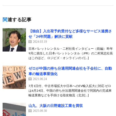
関連する記事
【独自】入出荷予約受付など多様なサービス連携さ
せ「24年問題」解決に貢献
2024.03.19
日本パレットレンタル・二村社長インタビュー（前編） 昨年
9月に就任した日本パレットレンタル（JPR）の二村篤志社長
はこのほど、ロジビズ・オンラインのイ[…]
ゼロが中国の持ち分適用関連会社を子会社に、自動
車の輸送事業強化
2021.06.24
7月1日付、中古市場拡大や日本へのEV輸入拡大に対応 ゼロ
は6月24日、中国の持ち分法適用関連会社で同国内の完成車
輸送業務などを手掛ける陸友物流（北京[…]
山九、大阪の日野建設工業を買収
2025.09.30