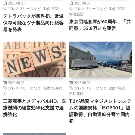
2026.08.08
2026.08.08
プレスリリースなど
,
動向/展望
プレスリリースなど
,
動向/展望
,
物流施設
テトラパックが業界初、常温
東京団地倉庫が60周年、「共
保存可能なツナ製品向け紙容
同型」53.8万㎡を運営
器を発表
2026.08.08
2026.08.08
プレスリリースなど
,
提携/合弁な
プレスリリースなど
,
動向/展望
,
ど
自動運転
三菱商事とメディパルHD、医
T2が品質マネジメントシステ
療機関の経営効率化支援で連
ムの国際規格「ISO9001」認
携強化
証取得、自動運転分野で国内
初