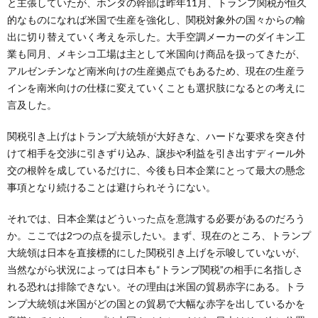
と主張していたが、ホンダの幹部は昨年11月、トランプ関税が恒久
的なものになれば米国で生産を強化し、関税対象外の国々からの輸
出に切り替えていく考えを示した。大手空調メーカーのダイキン工
業も同月、メキシコ工場は主として米国向け商品を扱ってきたが、
アルゼンチンなど南米向けの生産拠点でもあるため、現在の生産ラ
インを南米向けの仕様に変えていくことも選択肢になるとの考えに
言及した。
関税引き上げはトランプ大統領が大好きな、ハードな要求を突き付
けて相手を交渉に引きずり込み、譲歩や利益を引き出すディール外
交の根幹を成しているだけに、今後も日本企業にとって最大の懸念
事項となり続けることは避けられそうにない。
それでは、日本企業はどういった点を意識する必要があるのだろう
か。ここでは2つの点を提示したい。まず、現在のところ、トランプ
大統領は日本を直接標的にした関税引き上げを示唆していないが、
当然ながら状況によっては日本も“トランプ関税”の相手に名指しさ
れる恐れは排除できない。その理由は米国の貿易赤字にある。トラ
ンプ大統領は米国がどの国との貿易で大幅な赤字を出しているかを