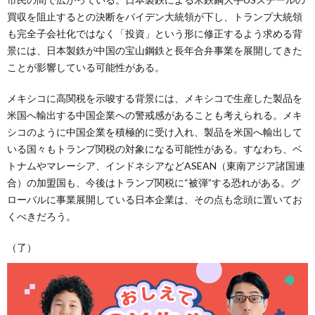
買収を阻止するとの決断をバイデン大統領が下し、トランプ大統領
も完全子会社化ではなく「投資」という形に修正するよう求める背
景には、日本製鉄が中国の宝山鋼鉄と長年合弁事業を展開してきた
ことが影響している可能性がある。
メキシコに高関税を示唆する背景には、メキシコで生産した製品を
米国へ輸出する中国企業への警戒感があることも考えられる。メキ
シコのように中国企業を積極的に受け入れ、製品を米国へ輸出して
いる国々もトランプ関税の対象になる可能性がある。すなわち、ベ
トナムやマレーシア、インドネシアなどASEAN（東南アジア諸国連
合）の加盟国も、今後はトランプ関税に“被弾”する恐れがある。グ
ローバルに事業展開している日本企業は、その点も念頭に置いてお
くべきだろう。
（了）