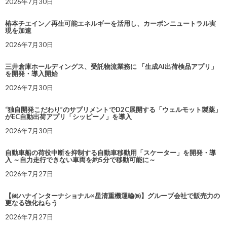
2026年7月30日
椿本チエイン／再生可能エネルギーを活用し、カーボンニュートラル実
現を加速
2026年7月30日
三井倉庫ホールディングス、受託物流業務に 「生成AI出荷検品アプリ」
を開発・導入開始
2026年7月30日
“独自開発こだわり”のサプリメントでD2C展開する「ウェルモット製薬」
がEC自動出荷アプリ「シッピーノ」を導入
2026年7月30日
自動車船の荷役中断を抑制する自動車移動用「スケーター」を開発・導
入 ～自力走行できない車両を約5分で移動可能に～
2026年7月27日
【㈱ハナインターナショナル×星清重機運輸㈱】グループ会社で販売力の
更なる強化ねらう
2026年7月27日