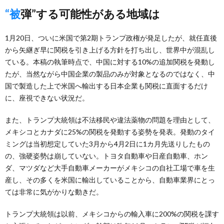
“被弾”する可能性がある地域は
1月20日、ついに米国で第2期トランプ政権が発足したが、就任直後
から矢継ぎ早に関税を引き上げる方針を打ち出し、世界中が混乱し
ている。本稿の執筆時点で、中国に対する10%の追加関税を発動し
たが、当然ながら中国企業の製品のみが対象となるのではなく、中
国で製造した上で米国へ輸出する日本企業も関税に直面するだけ
に、座視できない状況だ。
また、トランプ大統領は不法移民や違法薬物の問題を理由として、
メキシコとカナダに25%の関税を発動する姿勢を発表。発動のタイ
ミングは当初想定していた3月から4月2日に1カ月先送りしたもの
の、強硬姿勢は崩していない。トヨタ自動車や日産自動車、ホン
ダ、マツダなど大手自動車メーカーがメキシコの自社工場で車を生
産し、その多くを米国に輸出していることから、自動車業界にとっ
ては非常に気がかりな動きだ。
トランプ大統領は以前、メキシコからの輸入車に200%の関税を課す