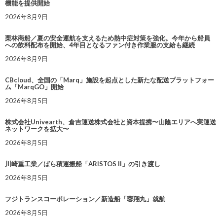
機能を提供開始
2026年8月9日
栗林商船／夏の安全運航を支えるため熱中症対策を強化。今年から船員
への飲料配布を開始、4年目となるファン付き作業服の支給も継続
2026年8月9日
CBcloud、全国の「Marq」施設を起点とした新たな配送プラットフォー
ム「MarqGO」開始
2026年8月5日
株式会社Univearth、倉吉運送株式会社と資本提携〜山陰エリアへ実運送
ネットワークを拡大〜
2026年8月5日
川崎重工業／ばら積運搬船「ARISTOS II」の引き渡し
2026年8月5日
フジトランスコーポレーション／新造船「蓉翔丸」就航
2026年8月5日