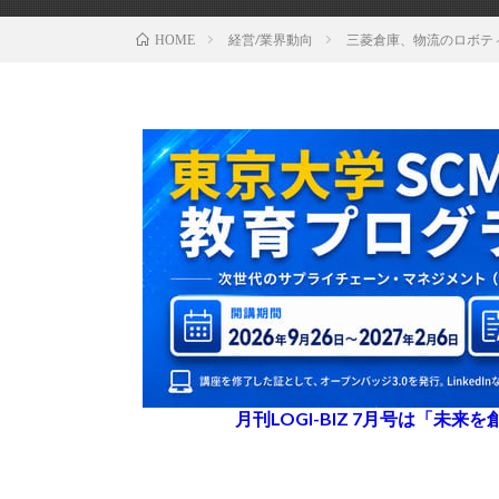
経営/業界動向
三菱倉庫、物流のロボティ
HOME
月刊LOGI-BIZ 7月号は「未