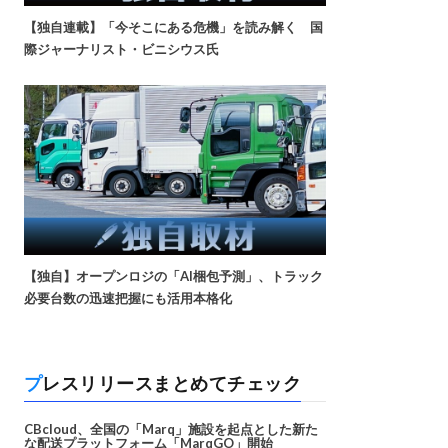
【独自連載】「今そこにある危機」を読み解く 国
際ジャーナリスト・ビニシウス氏
【独自】オープンロジの「AI梱包予測」、トラック
必要台数の迅速把握にも活用本格化
プレスリリースまとめてチェック
CBcloud、全国の「Marq」施設を起点とした新た
な配送プラットフォーム「MarqGO」開始