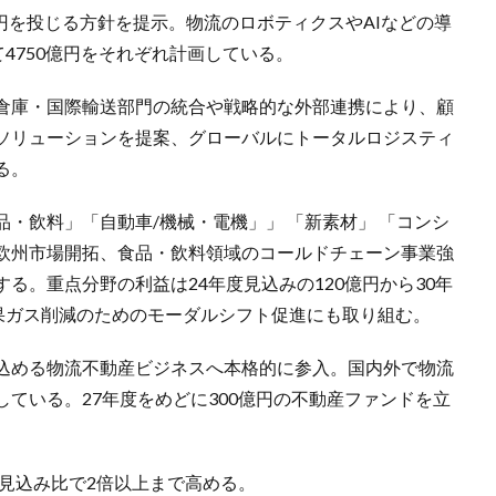
0億円を投じる方針を提示。物流のロボティクスやAIなどの導
4750億円をそれぞれ計画している。
倉庫・国際輸送部門の統合や戦略的な外部連携により、顧
ソリューションを提案、グローバルにトータルロジスティ
る。
・飲料」「自動車/機械・電機」」 「新素材」 「コンシ
欧州市場開拓、食品・飲料領域のコールドチェーン事業強
る。重点分野の利益は24年度見込みの120億円から30年
効果ガス削減のためのモーダルシフト促進にも取り組む。
込める物流不動産ビジネスへ本格的に参入。国内外で物流
ている。27年度をめどに300億円の不動産ファンドを立
度見込み比で2倍以上まで高める。