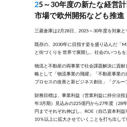
25～30年度の新たな経営計画で明示、「医療・ヘルスケア」
市場で欧州開拓なども推進
三菱倉庫は2月28日、2025～30年度を対
既存の、2030年に目指す姿を盛り込んだ「M
と街づくりを 世界で展開し、社会のいつもを
物流と不動産の両事業で社会課題解決に貢献
略として「物流事業の飛躍」「不動産事業の
プロセスの改善と新ビジネス創出」「グルー
財務目標は、事業利益（営業利益に持分法投資
年3月期）見込みの225億円から27年度（28年
円までそれぞれ伸ばし、ROE（自己資本利益率
10％以上に拡大させていくことを打ち出して