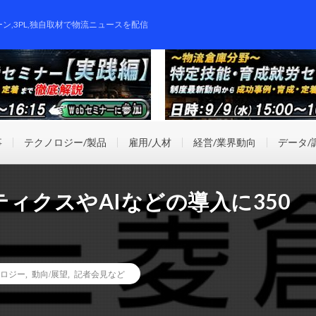
ーン,3PL,独自取材で物流ニュースを配信
事
テクノロジー/製品
雇用/人材
経営/業界動向
データ/
ィクスやAIなどの導入に350
ロジー
,
動向/展望
,
記者会見など