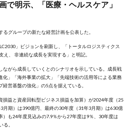
象とするグループの新たな経営計画を公表した。
LC2030」ビジョンを刷新し、「トータルロジスティクス
支え、 非連続な成長を実現する」と明記。
しながら成長していくとのシナリオを示している。成長戦
進化」「海外事業の拡大」「先端技術の活用等による業務
プ経営基盤の強化」の5点を据えている。
損益と資産回転型ビジネス損益を加算）が2024年度（25
3月期）は390億円、最終の30年度（31年3月期）は630億
）も24年度見込みの7.9％から27年度は9％、30年度は
いる。