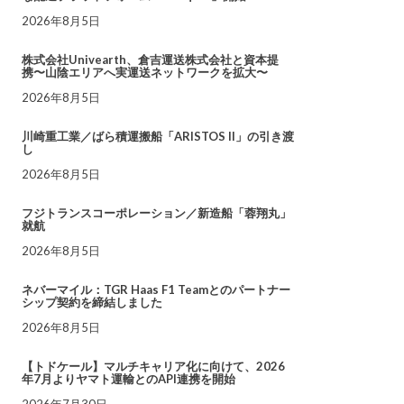
2026年8月5日
株式会社Univearth、倉吉運送株式会社と資本提
携〜山陰エリアへ実運送ネットワークを拡大〜
2026年8月5日
川崎重工業／ばら積運搬船「ARISTOS II」の引き渡
し
2026年8月5日
フジトランスコーポレーション／新造船「蓉翔丸」
就航
2026年8月5日
ネバーマイル：TGR Haas F1 Teamとのパートナー
シップ契約を締結しました
2026年8月5日
【トドケール】マルチキャリア化に向けて、2026
年7月よりヤマト運輸とのAPI連携を開始
2026年7月30日