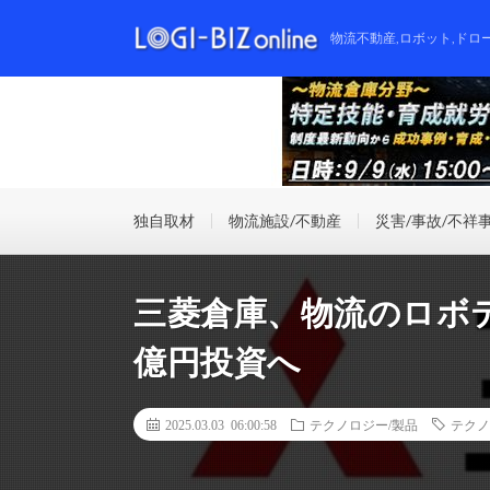
物流不動産,ロボット,ドロ
独自取材
物流施設/不動産
災害/事故/不祥
三菱倉庫、物流のロボテ
億円投資へ
2025.03.03 06:00:58
テクノロジー/製品
テクノ