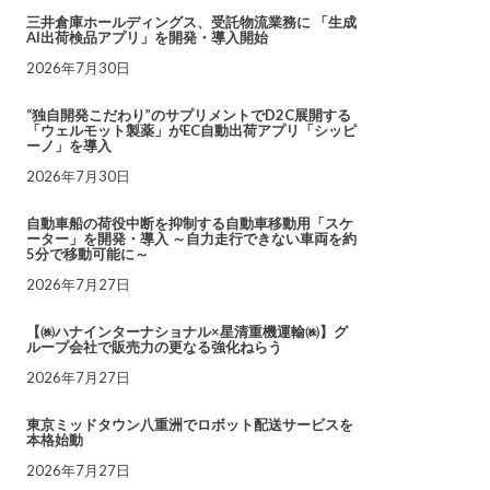
三井倉庫ホールディングス、受託物流業務に 「生成
AI出荷検品アプリ」を開発・導入開始
2026年7月30日
“独自開発こだわり”のサプリメントでD2C展開する
「ウェルモット製薬」がEC自動出荷アプリ「シッピ
ーノ」を導入
2026年7月30日
自動車船の荷役中断を抑制する自動車移動用「スケ
ーター」を開発・導入 ～自力走行できない車両を約
5分で移動可能に～
2026年7月27日
【㈱ハナインターナショナル×星清重機運輸㈱】グ
ループ会社で販売力の更なる強化ねらう
2026年7月27日
東京ミッドタウン八重洲でロボット配送サービスを
本格始動
2026年7月27日