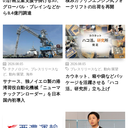
の計画立案支援手掛けるJIJ、
積みガソリンエンジン式フォ
グローバル・ブレインなどか
ークリフトの出荷を再開
ら8.4億円調達
2026.08.05
2026.08.05
テクノロジー
,
プレスリリースな
プレスリリースなど
,
動向/展望
ど
,
動向/展望
,
海外
カウネット、箱や袋などパッ
サナース、独ノイエロ製の港
ケージを活躍させる「ハコ
湾荷役自動化機械「ニューマ
活。研究所」立ち上げ
チックアンローダー」を日本
国内初導入