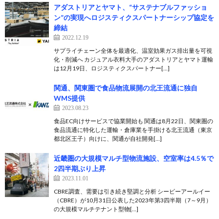
アダストリアとヤマト、“サステナブルファッショ
ン”の実現へロジスティクスパートナーシップ協定を
締結
2022.12.19
サプライチェーン全体を最適化、温室効果ガス排出量を可視
化・削減へ カジュアル衣料大手のアダストリアとヤマト運輸
は12月19日、ロジスティクスパートナー[…]
関通、関東圏で食品物流展開の北王流通に独自
WMS提供
2023.08.23
食品EC向けサービスで協業開始も 関通は8月22日、関東圏の
食品流通に特化した運輸・倉庫業を手掛ける北王流通（東京
都北区王子）向けに、関通が自社開発[…]
近畿圏の大規模マルチ型物流施設、空室率は4.5％で
2四半期ぶり上昇
2023.11.01
CBRE調査、需要は引き続き堅調と分析 シービーアールイー
（CBRE）が10月31日公表した2023年第3四半期（7～9月）
の大規模マルチテナント型物[…]