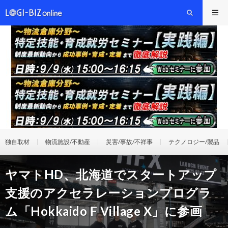
独自取材
物流施設/不動産
災害/事故/不祥事
テクノロジー/製品
ヤマトHD、北海道でスタートアップ
支援のアクセラレーションプログラ
ム「Hokkaido F Village X」に参画