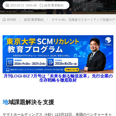
2025.03.12 19:01:48
経営/業界動向
経営/業界動向
ヤマトHD、北海道でスタートアップ支援のアクセラレ
HOME
月刊LOGI-BIZ 7月号は「未来を創る輸送改革」 先行企業の
生存戦略を徹底取材
地域課題解決を支援
ヤマトホールディングス（HD）は3月12日、米国のベンチャーキャ