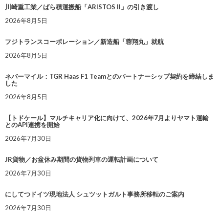
川崎重工業／ばら積運搬船「ARISTOS II」の引き渡し
2026年8月5日
フジトランスコーポレーション／新造船「蓉翔丸」就航
2026年8月5日
ネバーマイル：TGR Haas F1 Teamとのパートナーシップ契約を締結しま
した
2026年8月5日
【トドケール】マルチキャリア化に向けて、2026年7月よりヤマト運輸
とのAPI連携を開始
2026年7月30日
JR貨物／お盆休み期間の貨物列車の運転計画について
2026年7月30日
にしてつドイツ現地法人 シュツットガルト事務所移転のご案内
2026年7月30日