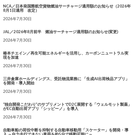
NCA／日本発国際航空貨物燃油サーチャージ適用額のお知らせ（2026年
8月1日適用 改定）
2026年7月30日
JAL／2026年8月前半 燃油サーチャージ適用額のお知らせ(変更)
2026年7月30日
椿本チエイン／再生可能エネルギーを活用し、カーボンニュートラル実
現を加速
2026年7月30日
三井倉庫ホールディングス、受託物流業務に 「生成AI出荷検品アプリ」
を開発・導入開始
2026年7月30日
“独自開発こだわり”のサプリメントでD2C展開する「ウェルモット製薬」
がEC自動出荷アプリ「シッピーノ」を導入
2026年7月30日
自動車船の荷役中断を抑制する自動車移動用「スケーター」を開発・導
入 ～自力走行できない車両を約5分で移動可能に～