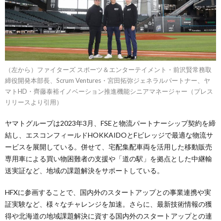
（左から）ファイターズ スポーツ＆エンターテイメント・前沢賢常務取
締役開発本部長、Scrum Ventures・宮田拓弥ジェネラルパートナー、ヤ
マトHD・齊藤泰裕イノベーション推進機能シニアマネージャー（プレス
リリースより引用）
ヤマトグループは2023年3月、FSEと物流パートナーシップ契約を締
結し、エスコンフィールドHOKKAIDOとFビレッジで最適な物流サ
ービスを展開している。併せて、宅配集配車両を活用した移動販売
専用車による買い物困難者の支援や「道の駅」を拠点とした中継輸
送実証など、地域の課題解決をサポートしている。
HFXに参画することで、国内外のスタートアップとの事業連携や実
証実験など、様々なチャレンジを加速。さらに、最新技術情報の獲
得や北海道の地域課題解決に資する国内外のスタートアップとの連