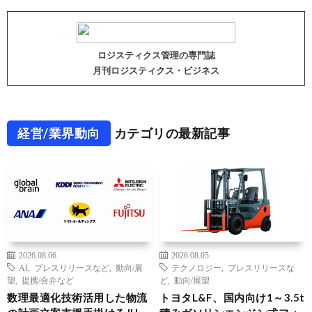
ロジスティクス管理の専門誌
月刊ロジスティクス・ビジネス
経営/業界動向
カテゴリの最新記事
2026.08.06
2026.08.05
AI
,
プレスリリースなど
,
動向/展
テクノロジー
,
プレスリリースな
望
,
提携/合弁など
ど
,
動向/展望
数理最適化技術活用した物流
トヨタL&F、国内向け1～3.5t