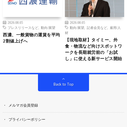
2026.08.05
2026.08.05
プレスリリースなど
,
動向/展望
動向/展望
,
記者会見など
,
雇用/人
材
西濃、一般貨物の運賃を平均
【現地取材】タイミー、外
2割値上げへ
食・物流など向けスポットワ
ークを長期就労前の「お試
し」に使える新サービス開始
Back to Top
メルマガ会員登録
プライバシーポリシー