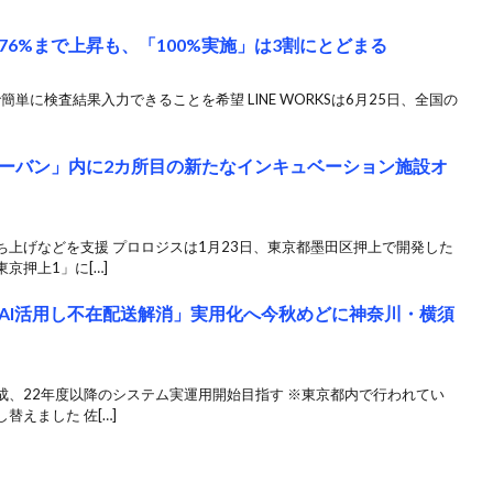
6%まで上昇も、「100%実施」は3割にとどまる
で簡単に検査結果入力できることを希望 LINE WORKSは6月25日、全国の
ーバン」内に2カ所目の新たなインキュベーション施設オ
上げなどを支援 プロロジスは1月23日、東京都墨田区押上で開発した
京押上1」に[…]
AI活用し不在配送解消」実用化へ今秋めどに神奈川・横須
成、22年度以降のシステム実運用開始目指す ※東京都内で行われてい
えました 佐[…]