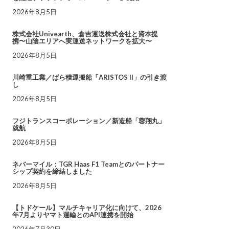
2026年8月5日
株式会社Univearth、倉吉運送株式会社と資本提
携〜山陰エリアへ実運送ネットワークを拡大〜
2026年8月5日
川崎重工業／ばら積運搬船「ARISTOS II」の引き渡
し
2026年8月5日
フジトランスコーポレーション／新造船「蓉翔丸」
就航
2026年8月5日
ネバーマイル：TGR Haas F1 Teamとのパートナー
シップ契約を締結しました
2026年8月5日
【トドケール】マルチキャリア化に向けて、2026
年7月よりヤマト運輸とのAPI連携を開始
2026年7月30日