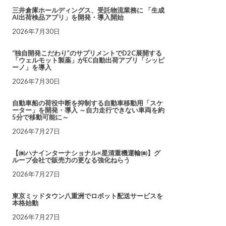
三井倉庫ホールディングス、受託物流業務に 「生成
AI出荷検品アプリ」を開発・導入開始
2026年7月30日
“独自開発こだわり”のサプリメントでD2C展開する
「ウェルモット製薬」がEC自動出荷アプリ「シッピ
ーノ」を導入
2026年7月30日
自動車船の荷役中断を抑制する自動車移動用「スケ
ーター」を開発・導入 ～自力走行できない車両を約
5分で移動可能に～
2026年7月27日
【㈱ハナインターナショナル×星清重機運輸㈱】グ
ループ会社で販売力の更なる強化ねらう
2026年7月27日
東京ミッドタウン八重洲でロボット配送サービスを
本格始動
2026年7月27日