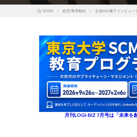
経営/業界動向
生成AIや量子コンピュータ
HOME
月刊LOGI-BIZ 7月号は「未