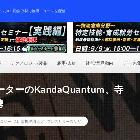
ーン,3PL,独自取材で物流ニュースを配信
事
テクノロジー/製品
雇用/人材
経営/業界動向
データ/
ーのKandaQuantum、寺
携
ロジー
,
AI
,
提携/合弁など
,
プレスリリースなど