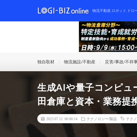
物流不動産,ロボット,ドロ
独自取材
物流施設/不動産
災害/事故/不祥
生成AIや量子コンピュータ
田倉庫と資本・業務提
2023.07.12 06:00:14
テクノロジー/製品
テクノ