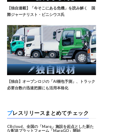
【独自連載】「今そこにある危機」を読み解く 国
際ジャーナリスト・ビニシウス氏
【独自】オープンロジの「AI梱包予測」、トラック
必要台数の迅速把握にも活用本格化
プレスリリースまとめてチェック
CBcloud、全国の「Marq」施設を起点とした新た
な配送プラットフォーム「MarqGO」開始