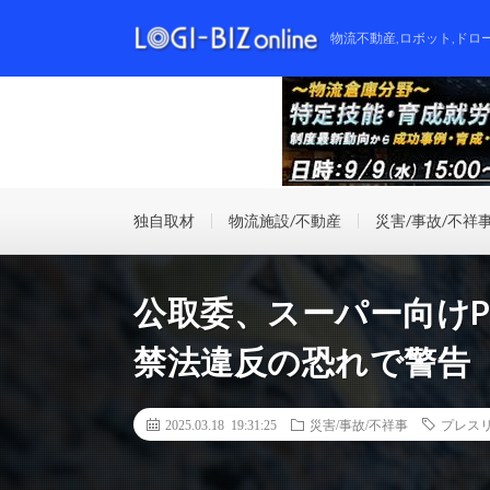
物流不動産,ロボット,ドロ
独自取材
物流施設/不動産
災害/事故/不祥
公取委、スーパー向けP
禁法違反の恐れで警告
2025.03.18 19:31:25
災害/事故/不祥事
プレス