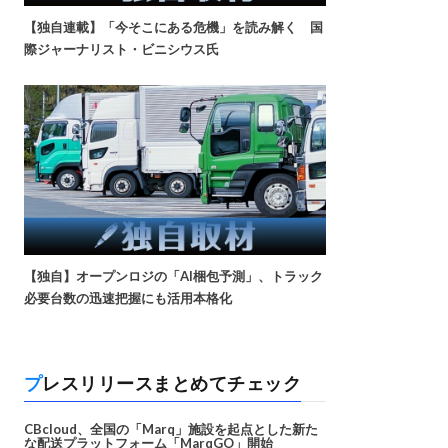
【独自連載】「今そこにある危機」を読み解く 国
際ジャーナリスト・ビニシウス氏
【独自】オープンロジの「AI梱包予測」、トラック
必要台数の迅速把握にも活用本格化
プレスリリースまとめてチェック
CBcloud、全国の「Marq」施設を起点とした新た
な配送プラットフォーム「MarqGO」開始