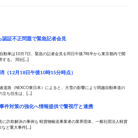
ら認証不正問題で緊急記者会見
自動車は10月7日、緊急の記者会見を同日午後7時半から東京都内で開
る。 同社[…]
（12月18日午後10時15分時点）
速道路（NEXCO東日本）によると、大雪の影響により関越自動車道の
立ち往生は、[…]
事件対策の強化へ情報提供で警視庁と連携
去に詐欺解決の事例も 軽貨物輸送事業者の業界団体、一般社団法人軽貨
など重大事件[…]