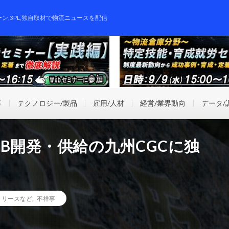
ーン,3PL,独自取材で物流ニュースを配信
事
テクノロジー/製品
雇用/人材
経営/業界動向
データ/
B開発・供給の九州CGCに独
リリースなど
,
不祥事