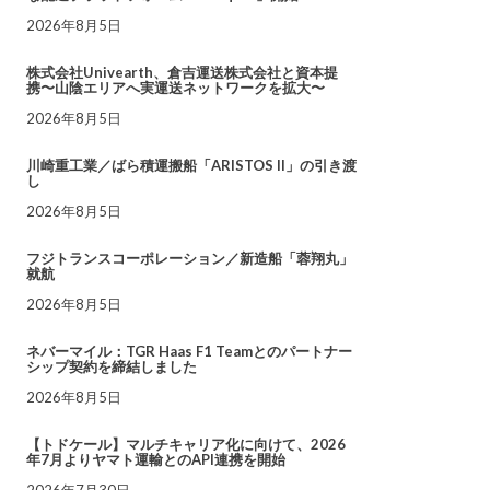
2026年8月5日
株式会社Univearth、倉吉運送株式会社と資本提
携〜山陰エリアへ実運送ネットワークを拡大〜
2026年8月5日
川崎重工業／ばら積運搬船「ARISTOS II」の引き渡
し
2026年8月5日
フジトランスコーポレーション／新造船「蓉翔丸」
就航
2026年8月5日
ネバーマイル：TGR Haas F1 Teamとのパートナー
シップ契約を締結しました
2026年8月5日
【トドケール】マルチキャリア化に向けて、2026
年7月よりヤマト運輸とのAPI連携を開始
2026年7月30日