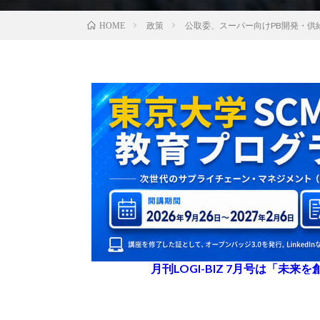
政策
公取委、スーパー向けPB開発・供
HOME
月刊LOGI-BIZ 7月号は「未