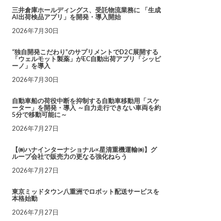
三井倉庫ホールディングス、受託物流業務に 「生成
AI出荷検品アプリ」を開発・導入開始
2026年7月30日
“独自開発こだわり”のサプリメントでD2C展開する
「ウェルモット製薬」がEC自動出荷アプリ「シッピ
ーノ」を導入
2026年7月30日
自動車船の荷役中断を抑制する自動車移動用「スケ
ーター」を開発・導入 ～自力走行できない車両を約
5分で移動可能に～
2026年7月27日
【㈱ハナインターナショナル×星清重機運輸㈱】グ
ループ会社で販売力の更なる強化ねらう
2026年7月27日
東京ミッドタウン八重洲でロボット配送サービスを
本格始動
2026年7月27日