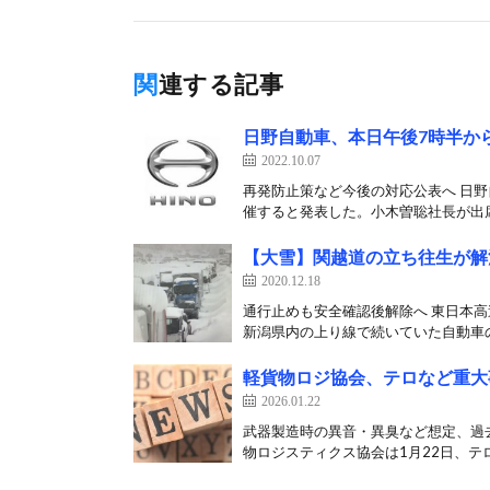
関連する記事
日野自動車、本日午後7時半か
2022.10.07
再発防止策など今後の対応公表へ 日野
催すると発表した。小木曽聡社長が出席す
【大雪】関越道の立ち往生が解消
2020.12.18
通行止めも安全確認後解除へ 東日本高
新潟県内の上り線で続いていた自動車の
軽貨物ロジ協会、テロなど重大
2026.01.22
武器製造時の異音・異臭など想定、過
物ロジスティクス協会は1月22日、テロ