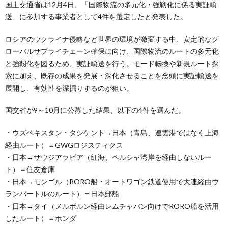
国土交通省は12月4日、「国際物流の多元化・強靱化に係る実証輸
送」に参加する事業者として4件を選定したと発表した。
ロシアのウクライナ侵略など世界の環境が激変する中、安定的なグ
ローバルサプライチェーン確保に向け、国際物流のルートの多元化
と強靱化を図るため、実証輸送を行う。モード転換や新規ルート探
索に加え、既存の成果を発展・深化させることを念頭に実証輸送を
展開し、有効性を深掘りするのが狙い。
国交省が9～10月に公募した結果、以下の4件を選んだ。
・ウズベキスタン・タシケント→日本（青島、連雲港ではなく上海
経由ルート）＝GWGロジスティクス
・日本→サウジアラビア（紅海、ペルシャ湾岸を経由しないルー
ト）＝住友倉庫
・日本→モンゴル（RORO船・オートワゴン鉄道使用で大連経由ウ
ランバートルのルート）＝日本郵船
・日本→タイ（メルボルン経由レムチャバン向けでRORO船を活用
したルート）＝ホンダ