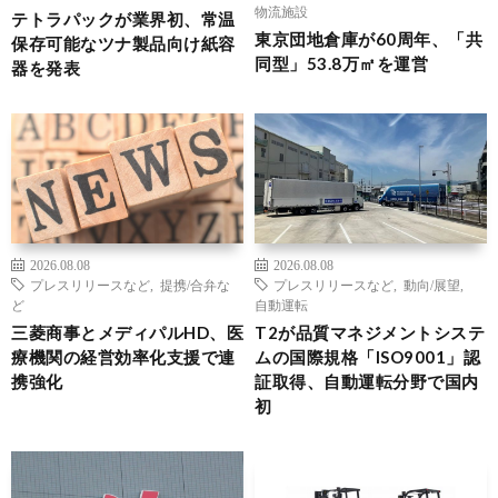
物流施設
テトラパックが業界初、常温
東京団地倉庫が60周年、「共
保存可能なツナ製品向け紙容
同型」53.8万㎡を運営
器を発表
2026.08.08
2026.08.08
プレスリリースなど
,
提携/合弁な
プレスリリースなど
,
動向/展望
,
ど
自動運転
三菱商事とメディパルHD、医
T2が品質マネジメントシステ
療機関の経営効率化支援で連
ムの国際規格「ISO9001」認
携強化
証取得、自動運転分野で国内
初