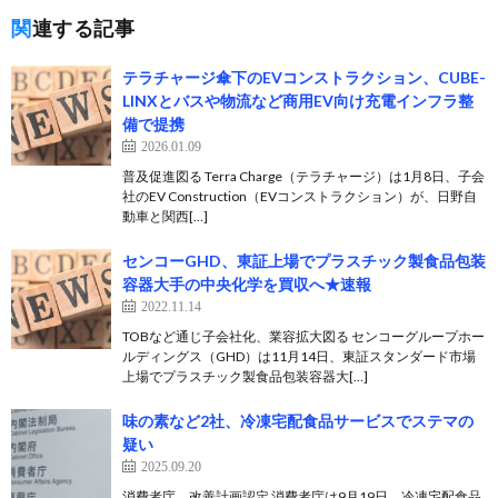
関連する記事
テラチャージ傘下のEVコンストラクション、CUBE-
LINXとバスや物流など商用EV向け充電インフラ整
備で提携
2026.01.09
普及促進図る Terra Charge（テラチャージ）は1月8日、子会
社のEV Construction（EVコンストラクション）が、日野自
動車と関西[…]
センコーGHD、東証上場でプラスチック製食品包装
容器大手の中央化学を買収へ★速報
2022.11.14
TOBなど通じ子会社化、業容拡大図る センコーグループホー
ルディングス（GHD）は11月14日、東証スタンダード市場
上場でプラスチック製食品包装容器大[…]
味の素など2社、冷凍宅配食品サービスでステマの
疑い
2025.09.20
消費者庁、改善計画認定 消費者庁は9月19日、冷凍宅配食品