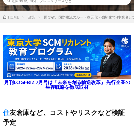
動向/展望
,
海外
,
プレスリリースなど
政策
国交省、国際物流のルート多元化・強靭化で4事業者と
HOME
月刊LOGI-BIZ 7月号は「未来を創る輸送改革」 先行企業の
生存戦略を徹底取材
住友倉庫など、コストやリスクなど検証
予定