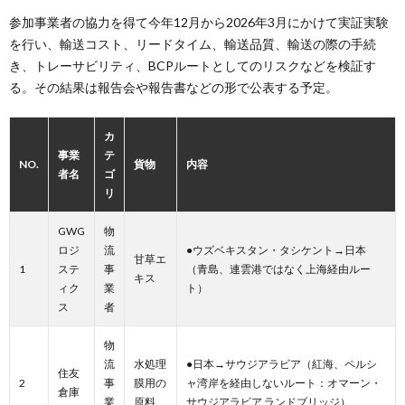
参加事業者の協力を得て今年12月から2026年3月にかけて実証実験
を行い、輸送コスト、リードタイム、輸送品質、輸送の際の手続
き、トレーサビリティ、BCPルートとしてのリスクなどを検証す
る。その結果は報告会や報告書などの形で公表する予定。
カ
事業
テ
NO.
貨物
内容
者名
ゴ
リ
GWG
物
ロジ
流
●ウズベキスタン・タシケント→日本
甘草エ
1
ステ
事
（青島、連雲港ではなく上海経由ルー
キス
ィク
業
ト）
ス
者
物
流
水処理
●日本→サウジアラビア（紅海、ペルシ
住友
2
事
膜用の
ャ湾岸を経由しないルート：オマーン・
倉庫
業
原料
サウジアラビア ランドブリッジ）