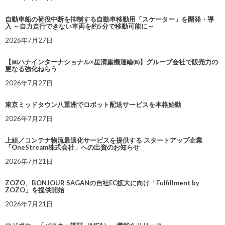
自動車船の荷役中断を抑制する自動車移動用「スケーター」を開発・導
入 ～自力走行できない車両を約5分で移動可能に～
2026年7月27日
【㈱ハナインターナショナル×星清重機運輸㈱】グループ会社で販売力の
更なる強化ねらう
2026年7月27日
東京ミッドタウン八重洲でロボット配送サービスを本格始動
2026年7月27日
上組／コンテナ物流最適化サービスを提供する スタートアップ企業
「OneStream株式会社」への出資のお知らせ
2026年7月21日
ZOZO、BONJOUR SAGANの自社EC拡大に向け「Fulfillment by
ZOZO」を提供開始
2026年7月21日