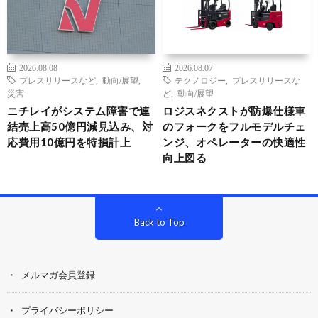
2026.08.08
2026.08.07
プレスリリースなど
,
動向/展望
,
テクノロジー
,
プレスリリースな
災害
ど
,
動向/展望
ニチレイがシステム障害で連
ロジスネクストが防爆仕様車
結売上高50億円減見込み、対
のフォークをフルモデルチェ
応費用10億円を特損計上
ンジ、オペレーターの快適性
向上図る
Back to Top
メルマガ会員登録
プライバシーポリシー