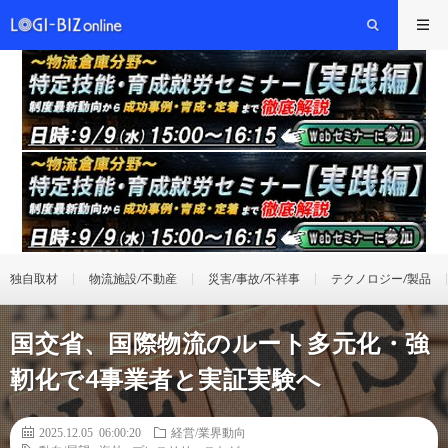
独自取材
物流施設/不動産
災害/事故/不祥事
テクノロジー/製品
国交省、国際物流のルート多元化・強
靭化で4事業者と実証実験へ
2025.12.05 06:00:20
経営/業界動向