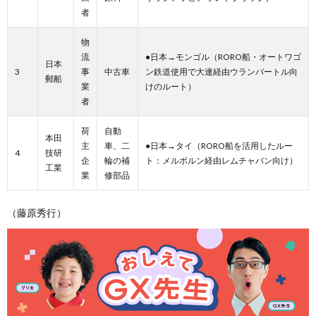
者
物
流
●日本→モンゴル（RORO船・オートワゴ
日本
3
事
中古車
ン鉄道使用で大連経由ウランバートル向
郵船
業
けのルート）
者
荷
自動
本田
主
車、二
●日本→タイ（RORO船を活用したルー
4
技研
企
輪の補
ト：メルボルン経由レムチャバン向け）
工業
業
修部品
（藤原秀行）