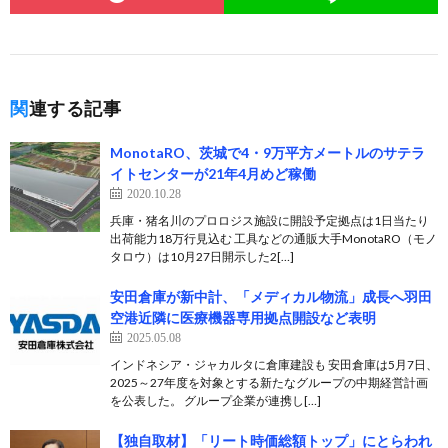
関連する記事
MonotaRO、茨城で4・9万平方メートルのサテラ
イトセンターが21年4月めど稼働
2020.10.28
兵庫・猪名川のプロロジス施設に開設予定拠点は1日当たり
出荷能力18万行見込む 工具などの通販大手MonotaRO（モノ
タロウ）は10月27日開示した2[…]
安田倉庫が新中計、「メディカル物流」成長へ羽田
空港近隣に医療機器専用拠点開設など表明
2025.05.08
インドネシア・ジャカルタに倉庫建設も 安田倉庫は5月7日、
2025～27年度を対象とする新たなグループの中期経営計画
を公表した。 グループ企業が連携し[…]
【独自取材】「リート時価総額トップ」にとらわれ