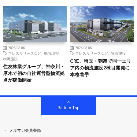
2026.08.06
2026.08.06
プレスリリースなど
,
動向/展望
,
プレスリリースなど
,
物流施設
物流施設
CRE、埼玉・朝霞で同一エリ
住友林業グループ、神奈川・
ア内の物流施設2棟目開発に
厚木で初の自社運営型物流拠
本格着手
点が稼働開始
Back to Top
メルマガ会員登録