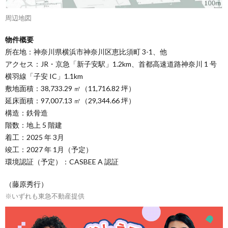
周辺地図
物件概要
所在地：神奈川県横浜市神奈川区恵比須町 3-1、他
アクセス：JR・京急「新子安駅」1.2km、首都高速道路神奈川 1 号
横羽線「子安 IC」1.1km
敷地面積：38,733.29 ㎡（11,716.82 坪）
延床面積：97,007.13 ㎡（29,344.66 坪）
構造：鉄⾻造
階数：地上 5 階建
着工：2025 年 3月
竣工：2027 年 1月（予定）
環境認証（予定）：CASBEE A 認証
（藤原秀行）
※いずれも東急不動産提供