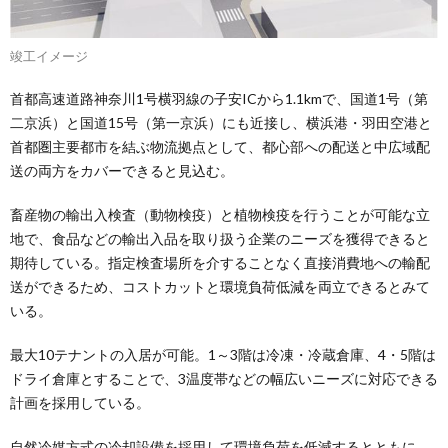
竣工イメージ
首都高速道路神奈川1号横羽線の子安ICから1.1kmで、国道1号（第
二京浜）と国道15号（第一京浜）にも近接し、横浜港・羽田空港と
首都圏主要都市を結ぶ物流拠点として、都心部への配送と中広域配
送の両方をカバーできると見込む。
畜産物の輸出入検査（動物検疫）と植物検疫を行うことが可能な立
地で、食品などの輸出入品を取り扱う企業のニーズを獲得できると
期待している。指定検査場所を介することなく直接消費地への輸配
送ができるため、コストカットと環境負荷低減を両立できるとみて
いる。
最大10テナントの入居が可能。1～3階は冷凍・冷蔵倉庫、4・5階は
ドライ倉庫とすることで、3温度帯などの幅広いニーズに対応できる
計画を採用している。
自然冷媒方式の冷却設備を採用して環境負荷を低減するとともに、