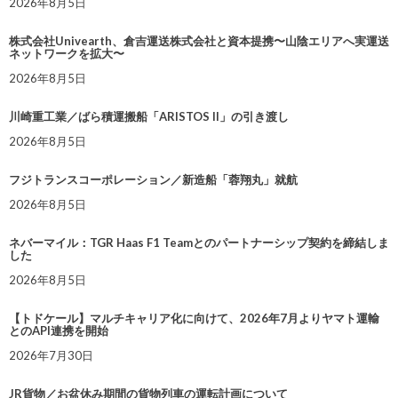
2026年8月5日
株式会社Univearth、倉吉運送株式会社と資本提携〜山陰エリアへ実運送
ネットワークを拡大〜
2026年8月5日
川崎重工業／ばら積運搬船「ARISTOS II」の引き渡し
2026年8月5日
フジトランスコーポレーション／新造船「蓉翔丸」就航
2026年8月5日
ネバーマイル：TGR Haas F1 Teamとのパートナーシップ契約を締結しま
した
2026年8月5日
【トドケール】マルチキャリア化に向けて、2026年7月よりヤマト運輸
とのAPI連携を開始
2026年7月30日
JR貨物／お盆休み期間の貨物列車の運転計画について