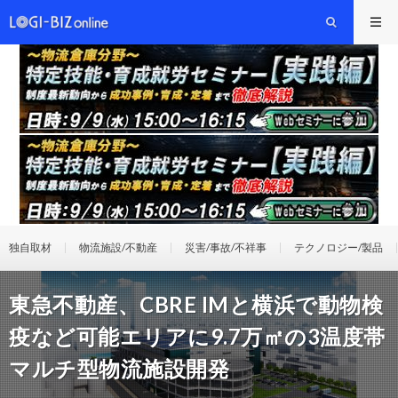
独自取材
物流施設/不動産
災害/事故/不祥事
テクノロジー/製品
東急不動産、CBRE IMと横浜で動物検
疫など可能エリアに9.7万㎡の3温度帯
マルチ型物流施設開発