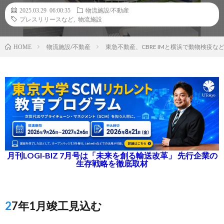
2025.03.29 06:00:35
物流施設/不動産
プレスリリースなど
,
物流施設
物流施設/不動産
東急不動産、CBRE IMと横浜で動物検疫な
HOME
月刊LOGI-BIZ 7月号は「未来を創る輸送改革」 先行企業の
生存戦略を徹底取材
27年1月竣工見込む