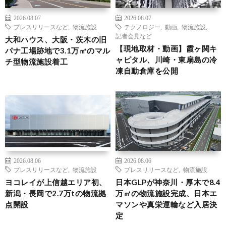
2026.08.07
2026.08.07
プレスリリースなど
,
物流施設
テクノロジー
,
動画
,
物流施設
,
記者会見など
大和ハウス、大阪・茨木の旧
【現地取材・動画】霞ヶ関キ
パナ工場跡地で3.1万㎡のマル
ャピタル、川崎・東扇島の冷
チ型物流施設着工
凍自動倉庫を公開
2026.08.06
2026.08.06
プレスリリースなど
,
物流施設
プレスリリースなど
,
物流施設
ヨコレイが上信越エリア初、
日本GLPが神奈川・厚木で8.4
新潟・長岡で2.7万tの物流拠
万㎡の物流施設完成、日本エ
点開設
マソンや真栄運輸など入居決
定