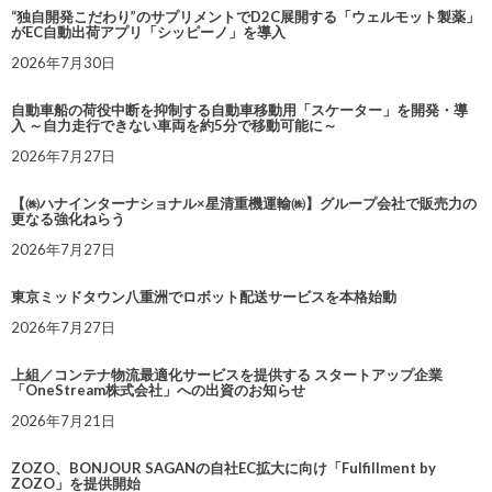
“独自開発こだわり”のサプリメントでD2C展開する「ウェルモット製薬」
がEC自動出荷アプリ「シッピーノ」を導入
2026年7月30日
自動車船の荷役中断を抑制する自動車移動用「スケーター」を開発・導
入 ～自力走行できない車両を約5分で移動可能に～
2026年7月27日
【㈱ハナインターナショナル×星清重機運輸㈱】グループ会社で販売力の
更なる強化ねらう
2026年7月27日
東京ミッドタウン八重洲でロボット配送サービスを本格始動
2026年7月27日
上組／コンテナ物流最適化サービスを提供する スタートアップ企業
「OneStream株式会社」への出資のお知らせ
2026年7月21日
ZOZO、BONJOUR SAGANの自社EC拡大に向け「Fulfillment by
ZOZO」を提供開始