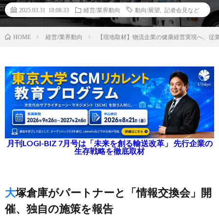
2025.03.31 18:08:33
経営/業界動向
動向/展望
,
記者会見など
経営/業界動向
【現地取材】物流企業の健康経営実現へ、従
HOME
月刊LOGI-BIZ 7月号は「未来を創る輸送改革」 先行企業の
生存戦略を徹底取材
大塚倉庫がパートナーと「情報交換会」開
催、独自の施策を報告