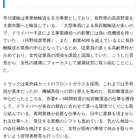
早川運輸は青果物輸送を主力事業としており、長野県の高原野菜を
大都市圏へと輸送している。「大型車両による長距離輸送が多いの
で、ドライバー不足による事業継続への影響には強い危機感を持っ
ていた」（河野靖彦専務）。また、創業60年を超えている上に長距
離輸送が業務の中心となっているため、従業員の多くを高齢男性が
占めており、女性従業員の増強を課題と認識していた。こうした背
景から、女性の健康にフォーカスして健康経営に取り組むことにし
た。
トラックは紫外線カットのフロントガラスを採用。これまでは手荷
役が基本だったが、機械荷役への切り替えを進めた。長距離運送が
中心だったところを、所要4～5時間程度の短距離運送の仕事を獲得
して、ドライバーが各自の都合に合わせて選べる環境づくりにも取
り組んでいる。夜間業務が必要な仕事から、日中に業務を済ませら
れる仕事へと、受注する業務のシフトも進めている。乳がん検診へ
の会社補助を検討するとともに、女性が固有の事情で休みを取りや
すいよう管理者教育も行っている。