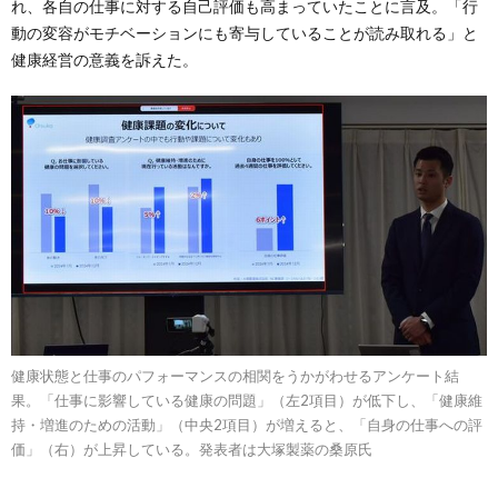
れ、各自の仕事に対する自己評価も高まっていたことに言及。「行
動の変容がモチベーションにも寄与していることが読み取れる」と
健康経営の意義を訴えた。
健康状態と仕事のパフォーマンスの相関をうかがわせるアンケート結
果。「仕事に影響している健康の問題」（左2項目）が低下し、「健康維
持・増進のための活動」（中央2項目）が増えると、「自身の仕事への評
価」（右）が上昇している。発表者は大塚製薬の桑原氏