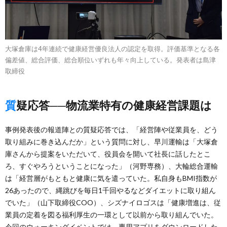
大塚倉庫は4年連続で健康経営優良法人の認定を取得。評価基準となる各
偏差値、総合評価、総合順位いずれも年々向上している。発表者は島津
取締役
質疑応答──物流業特有の健康経営課題は
事例発表後の報道陣との質疑応答では、「経営陣や従業員を、どう
取り組みに巻き込んだか」という質問に対し、早川運輸は「大塚倉
庫さんから提案をいただいて、役員会を開いて社長に話したとこ
ろ、すぐやろうということになった」（河野専務）、大輪総合運輸
は「経営層がもともと健康に気を遣っていた。私自身もBMI指数が
26あったので、縄跳びを毎日1千回やるなどダイエットに取り組ん
でいた」（山下取締役COO）、シズナイロゴスは「健康増進は、従
業員の定着を図る福利厚生の一環として以前から取り組んでいた。
今回のウォーキングイベントでは、専用アプリをダウンロードした