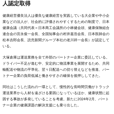
人認定取得
健康経営優良法人は優良な健康経営を実践している大企業や中小企
業などの法人が、社会的に評価されやすくするための制度で、日本
健康会議（共同代表＝日本商工会議所の小林健会頭、健康保険組合
連合会の宮永俊一会長、全国知事会の村井嘉浩会長、日本医師会の
松本吉郎会長、読売新聞グループ本社の老川祥一会長）が認定して
いる。
大塚倉庫は運送業務を全て外部のパートナー企業に委託している。
ドライバー不足が進む中、安定的に物流事業を展開するため、共同
輸配送や物流の平準化、翌々日配送への切り替えなどを推進、パー
トナー企業の負荷低減と働きやすさの確保を後押ししてきた。
同社はこうした流れの一環として、慢性的な長時間労働がトラック
運送業界から人材を遠ざける要因になっているほか、健康状態に起
因する事故が多発していることを考慮。新たに2024年2月、パート
ナー企業の健康課題の解決支援にも乗り出した。