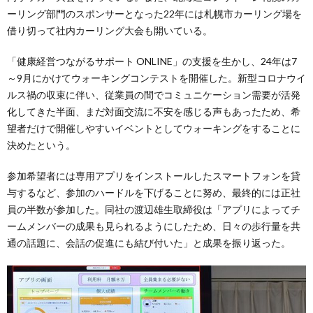
ーリング部門のスポンサーとなった22年には札幌市カーリング場を
借り切って社内カーリング大会も開いている。
「健康経営つながるサポート ONLINE」の支援を生かし、24年は7
～9月にかけてウォーキングコンテストを開催した。新型コロナウイ
ルス禍の収束に伴い、従業員の間でコミュニケーション需要が活発
化してきた半面、まだ対面交流に不安を感じる声もあったため、希
望者だけで開催しやすいイベントとしてウォーキングをすることに
決めたという。
参加希望者には専用アプリをインストールしたスマートフォンを貸
与するなど、参加のハードルを下げることに努め、最終的には正社
員の半数が参加した。同社の渡辺雄生取締役は「アプリによってチ
ームメンバーの成果も見られるようにしたため、日々の歩行量を共
通の話題に、会話の促進にも結び付いた」と成果を振り返った。