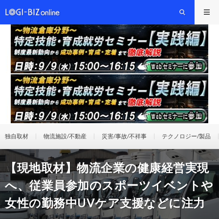
独自取材
物流施設/不動産
災害/事故/不祥事
テクノロジー/製品
【現地取材】物流企業の健康経営実現
へ、従業員参加のスポーツイベントや
女性の勤務中UVケア支援などに注力