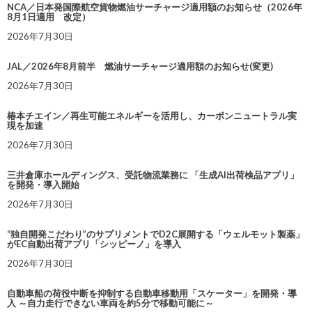
NCA／日本発国際航空貨物燃油サーチャージ適用額のお知らせ（2026年
8月1日適用 改定）
2026年7月30日
JAL／2026年8月前半 燃油サーチャージ適用額のお知らせ(変更)
2026年7月30日
椿本チエイン／再生可能エネルギーを活用し、カーボンニュートラル実
現を加速
2026年7月30日
三井倉庫ホールディングス、受託物流業務に 「生成AI出荷検品アプリ」
を開発・導入開始
2026年7月30日
“独自開発こだわり”のサプリメントでD2C展開する「ウェルモット製薬」
がEC自動出荷アプリ「シッピーノ」を導入
2026年7月30日
自動車船の荷役中断を抑制する自動車移動用「スケーター」を開発・導
入 ～自力走行できない車両を約5分で移動可能に～