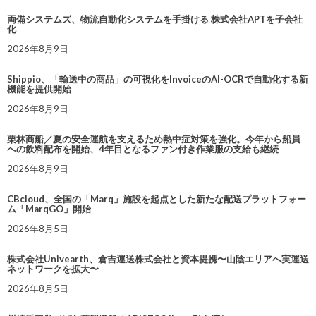
両備システムズ、物流自動化システムを手掛ける 株式会社APTを子会社
化
2026年8月9日
Shippio、「輸送中の商品」の可視化をInvoiceのAI-OCRで自動化する新
機能を提供開始
2026年8月9日
栗林商船／夏の安全運航を支えるため熱中症対策を強化。今年から船員
への飲料配布を開始、4年目となるファン付き作業服の支給も継続
2026年8月9日
CBcloud、全国の「Marq」施設を起点とした新たな配送プラットフォー
ム「MarqGO」開始
2026年8月5日
株式会社Univearth、倉吉運送株式会社と資本提携〜山陰エリアへ実運送
ネットワークを拡大〜
2026年8月5日