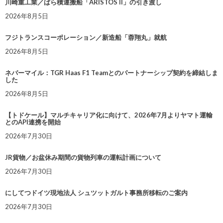
川崎重工業／ばら積運搬船「ARISTOS II」の引き渡し
2026年8月5日
フジトランスコーポレーション／新造船「蓉翔丸」就航
2026年8月5日
ネバーマイル：TGR Haas F1 Teamとのパートナーシップ契約を締結しま
した
2026年8月5日
【トドケール】マルチキャリア化に向けて、2026年7月よりヤマト運輸
とのAPI連携を開始
2026年7月30日
JR貨物／お盆休み期間の貨物列車の運転計画について
2026年7月30日
にしてつドイツ現地法人 シュツットガルト事務所移転のご案内
2026年7月30日