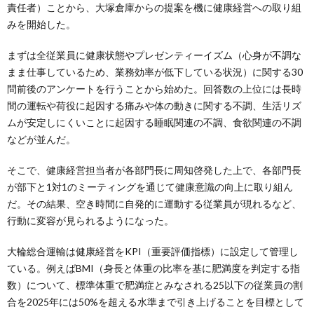
責任者）ことから、大塚倉庫からの提案を機に健康経営への取り組
みを開始した。
まずは全従業員に健康状態やプレゼンティーイズム（心身が不調な
まま仕事しているため、業務効率が低下している状況）に関する30
問前後のアンケートを行うことから始めた。回答数の上位には長時
間の運転や荷役に起因する痛みや体の動きに関する不調、生活リズ
ムが安定しにくいことに起因する睡眠関連の不調、食欲関連の不調
などが並んだ。
そこで、健康経営担当者が各部門長に周知啓発した上で、各部門長
が部下と1対1のミーティングを通じて健康意識の向上に取り組ん
だ。その結果、空き時間に自発的に運動する従業員が現れるなど、
行動に変容が見られるようになった。
大輪総合運輸は健康経営をKPI（重要評価指標）に設定して管理し
ている。例えばBMI（身長と体重の比率を基に肥満度を判定する指
数）について、標準体重で肥満症とみなされる25以下の従業員の割
合を2025年には50%を超える水準まで引き上げることを目標として