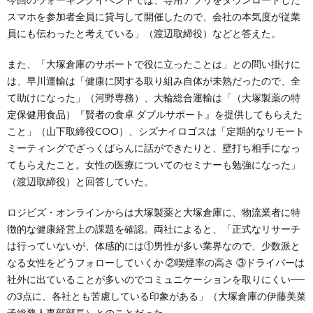
スマホを参加者全員に貸与して開催したので、会社の本気度が従業
員にも伝わったと考えている」（渡辺取締役）などと答えた。
また、「大塚倉庫のサポートで役に立ったことは」との問い掛けに
は、早川運輸は「健康に関する取り組み自体が未熟だったので、全
て助けになった」（河野専務）、大輪総合運輸は「（大塚製薬の特
定保健用食品）『賢者の食卓 ダブルサポート』を提供してもらえた
こと」（山下取締役COO）、シズナイロゴスは「定期的なリモート
ミーティングでざっくばらんに話ができたりと、壁打ち相手になっ
てもらえたこと。女性の医療についてのセミナーも勉強になった」
（渡辺取締役）と回答していた。
ロジビズ・オンラインからは大塚製薬と大塚倉庫に、物流業者に特
徴的な健康経営上の課題を確認。両社によると、「正式なリサーチ
は行っていないが、体感的には①男性が多い業界なので、少数派と
なる女性をどうフォローしていくか ②喫煙率の高さ ③ドライバーは
社外に出ていることが多いのでコミュニケーションを取りにくい──
の3点に、各社とも苦慮している印象がある」（大塚倉庫の伊藤美菜
子総務人事部部長）とのことだった。