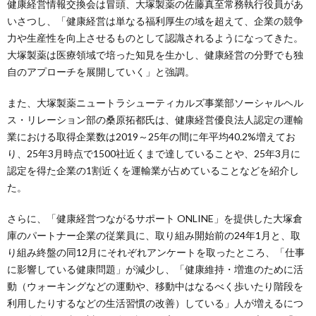
健康経営情報交換会は冒頭、大塚製薬の佐藤真至常務執行役員があ
いさつし、「健康経営は単なる福利厚生の域を超えて、企業の競争
力や生産性を向上させるものとして認識されるようになってきた。
大塚製薬は医療領域で培った知見を生かし、健康経営の分野でも独
自のアプローチを展開していく」と強調。
また、大塚製薬ニュートラシューティカルズ事業部ソーシャルヘル
ス・リレーション部の桑原拓都氏は、健康経営優良法人認定の運輸
業における取得企業数は2019～25年の間に年平均40.2%増えてお
り、25年3月時点で1500社近くまで達していることや、25年3月に
認定を得た企業の1割近くを運輸業が占めていることなどを紹介し
た。
さらに、「健康経営つながるサポート ONLINE」を提供した大塚倉
庫のパートナー企業の従業員に、取り組み開始前の24年1月と、取
り組み終盤の同12月にそれぞれアンケートを取ったところ、「仕事
に影響している健康問題」が減少し、「健康維持・増進のために活
動（ウォーキングなどの運動や、移動中はなるべく歩いたり階段を
利用したりするなどの生活習慣の改善）している」人が増えるにつ