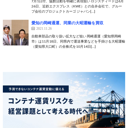
7月1日付、協創活動を明確に表現狙い ロジスティードは6月
26日、近鉄エクスプレス（KWE）との合弁会社で、グルー
プ会社のプロジェクトカーゴ ジャパン[…]
愛知の岡崎通運、同業の大昭運輸を買収
2021.11.26
自動車部品の取り扱い拡大など狙い 岡崎通運（愛知県岡崎
市）は11月18日、同県内で運送事業などを手掛ける大昭運輸
（愛知県大口町）の全株式を10月14日[…]