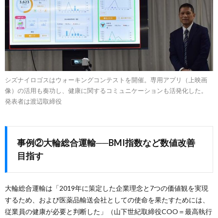
シズナイロゴスはウォーキングコンテストを開催。専用アプリ（上映画
像）の活用も奏功し、健康に関するコミュニケーションも活発化した。
発表者は渡辺取締役
事例②大輪総合運輸──BMI指数など数値改善
目指す
大輪総合運輸は「2019年に策定した企業理念と7つの価値観を実現
するため、および医薬品輸送会社としての使命を果たすためには、
従業員の健康が必要と判断した」（山下世紀取締役COO＝最高執行