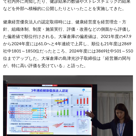
て社内外に周知したり、健診結果の数値やストレスチェックの結果
などを外部へ積極的に公開したりといったことを実施してきた。
健康経営優良法人の認定取得時には、健康経営度を経営理念・方
針、組織体制、制度・施策実行、評価・改善などの側面から評価し
た偏差値で順位付けされる。大塚倉庫の偏差値は、2021年度の47.9
から2024年度には61.0へと4年連続で上昇し、順位も21年度は2869
社中1801～1850位だったところ、2024年度には3869社中501～550
位までアップした。大塚倉庫の島津光沙子取締役は「経営層の関与
が、特に高い評価を受けている」と語った。