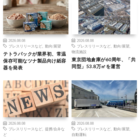
2026.08.08
2026.08.08
プレスリリースなど
,
動向/展望
プレスリリースなど
,
動向/展望
,
物流施設
テトラパックが業界初、常温
東京団地倉庫が60周年、「共
保存可能なツナ製品向け紙容
同型」53.8万㎡を運営
器を発表
2026.08.08
2026.08.08
プレスリリースなど
,
提携/合弁な
プレスリリースなど
,
動向/展望
,
ど
自動運転