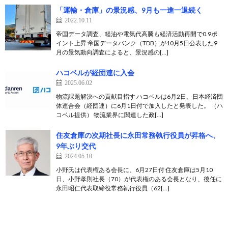
「運輸・倉庫」の景況感、9月も一進一退続く
2022.10.11
帝国データ調査、軽油や電気代高騰も経済活動再開で0.9ポ
イント上昇 帝国データバンク（TDB）が10月5日公表した9
月の景気動向調査によると、景況感の[…]
ハコベルが経団連に入会
2025.06.02
物流課題解決への貢献目指す ハコベルは6月2日、日本経済団
体連合会（経団連）に6月1日付で加入したと発表した。 （ハ
コベル提供） 物流業界に関連した政[…]
住友倉庫の次期社長に永田常務執行役員が昇格へ、
9年ぶり交代
2024.05.10
小野氏は代表権ある会長に、6月27日付 住友倉庫は5月10
日、小野孝則社長（70）が代表権のある会長となり、後任に
永田昭仁代表取締役常務執行役員（62[…]