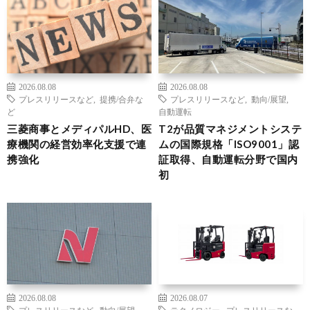
2026.08.08
2026.08.08
プレスリリースなど
,
提携/合弁な
プレスリリースなど
,
動向/展望
,
ど
自動運転
三菱商事とメディパルHD、医
T2が品質マネジメントシステ
療機関の経営効率化支援で連
ムの国際規格「ISO9001」認
携強化
証取得、自動運転分野で国内
初
2026.08.08
2026.08.07
プレスリリースなど
,
動向/展望
,
テクノロジー
,
プレスリリースな