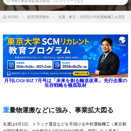
M&A/事業買収/経営統合
,
プレスリリースなど
経営/業界動向
丸運、東京・大田区の中村運輸機工を買収
HOME
月刊LOGI-BIZ 7月号は「未来を創る輸送改革」 先行企業の
生存戦略を徹底取材
重量物運搬などに強み、事業拡大図る
丸運は4月1日、トラック運送などを手掛ける中村運輸機工（東京都
大田区東糀谷）の全株式を3月31日付で取得、買収したと発表し