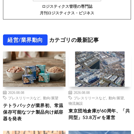
ロジスティクス管理の専門誌
月刊ロジスティクス・ビジネス
経営/業界動向
カテゴリの最新記事
2026.08.08
2026.08.08
プレスリリースなど
,
動向/展望
プレスリリースなど
,
動向/展望
,
物流施設
テトラパックが業界初、常温
東京団地倉庫が60周年、「共
保存可能なツナ製品向け紙容
同型」53.8万㎡を運営
器を発表