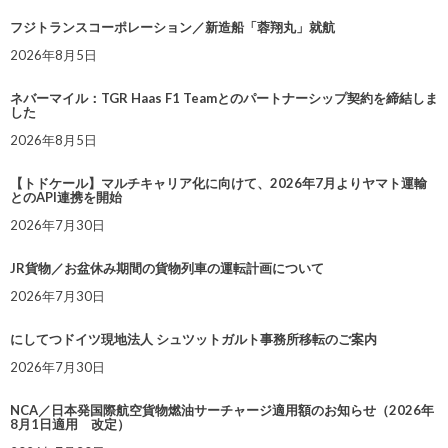
フジトランスコーポレーション／新造船「蓉翔丸」就航
2026年8月5日
ネバーマイル：TGR Haas F1 Teamとのパートナーシップ契約を締結しま
した
2026年8月5日
【トドケール】マルチキャリア化に向けて、2026年7月よりヤマト運輸
とのAPI連携を開始
2026年7月30日
JR貨物／お盆休み期間の貨物列車の運転計画について
2026年7月30日
にしてつドイツ現地法人 シュツットガルト事務所移転のご案内
2026年7月30日
NCA／日本発国際航空貨物燃油サーチャージ適用額のお知らせ（2026年
8月1日適用 改定）