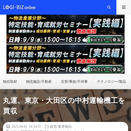
独自取材
物流施設/不動産
災害/事故/不祥事
テクノロジー/製品
丸運、東京・大田区の中村運輸機工を
買収
2025.04.01 16:18:37
経営/業界動向