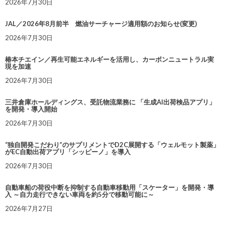
2026年7月30日
JAL／2026年8月前半 燃油サーチャージ適用額のお知らせ(変更)
2026年7月30日
椿本チエイン／再生可能エネルギーを活用し、カーボンニュートラル実
現を加速
2026年7月30日
三井倉庫ホールディングス、受託物流業務に 「生成AI出荷検品アプリ」
を開発・導入開始
2026年7月30日
“独自開発こだわり”のサプリメントでD2C展開する「ウェルモット製薬」
がEC自動出荷アプリ「シッピーノ」を導入
2026年7月30日
自動車船の荷役中断を抑制する自動車移動用「スケーター」を開発・導
入 ～自力走行できない車両を約5分で移動可能に～
2026年7月27日