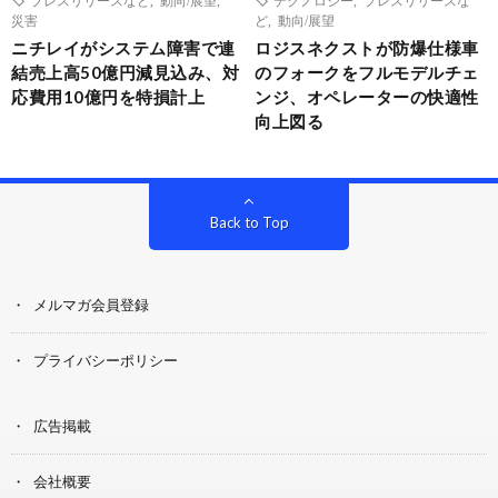
災害
ど
,
動向/展望
ニチレイがシステム障害で連
ロジスネクストが防爆仕様車
結売上高50億円減見込み、対
のフォークをフルモデルチェ
応費用10億円を特損計上
ンジ、オペレーターの快適性
向上図る
Back to Top
メルマガ会員登録
プライバシーポリシー
広告掲載
会社概要