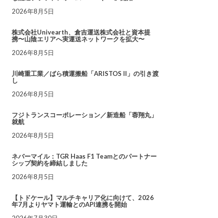
2026年8月5日
株式会社Univearth、倉吉運送株式会社と資本提
携〜山陰エリアへ実運送ネットワークを拡大〜
2026年8月5日
川崎重工業／ばら積運搬船「ARISTOS II」の引き渡
し
2026年8月5日
フジトランスコーポレーション／新造船「蓉翔丸」
就航
2026年8月5日
ネバーマイル：TGR Haas F1 Teamとのパートナー
シップ契約を締結しました
2026年8月5日
【トドケール】マルチキャリア化に向けて、2026
年7月よりヤマト運輸とのAPI連携を開始
2026年7月30日