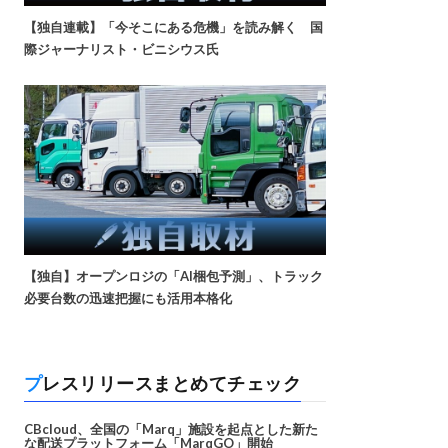
【独自連載】「今そこにある危機」を読み解く 国
際ジャーナリスト・ビニシウス氏
【独自】オープンロジの「AI梱包予測」、トラック
必要台数の迅速把握にも活用本格化
プレスリリースまとめてチェック
CBcloud、全国の「Marq」施設を起点とした新た
な配送プラットフォーム「MarqGO」開始