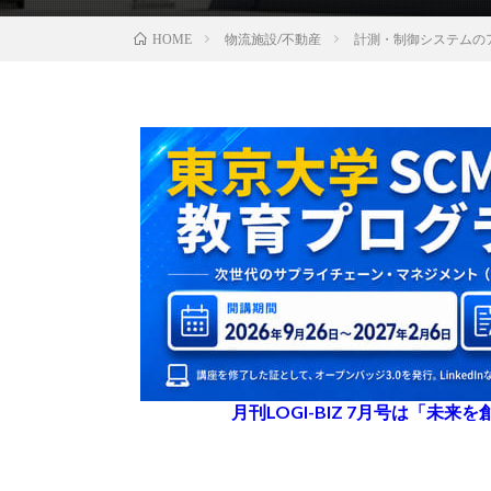
物流施設/不動産
計測・制御システムの
HOME
月刊LOGI-BIZ 7月号は「未