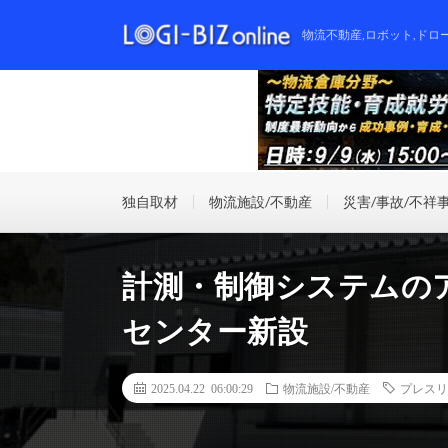
物流不動産,ロボット,ドロ
独自取材
物流施設/不動産
災害/事故/不祥
計測・制御システムの
センター新設
2025.04.22 06:00:29
物流施設/不動産
プレスリ