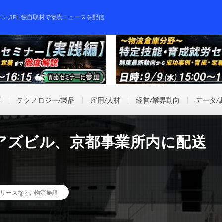
ーン,3PL,独自取材で物流ニュースを配信
事
テクノロジー/製品
雇用/人材
経営/業界動向
データ/
アズビル、京都事業所内に配送
リースなど
,
物流施設