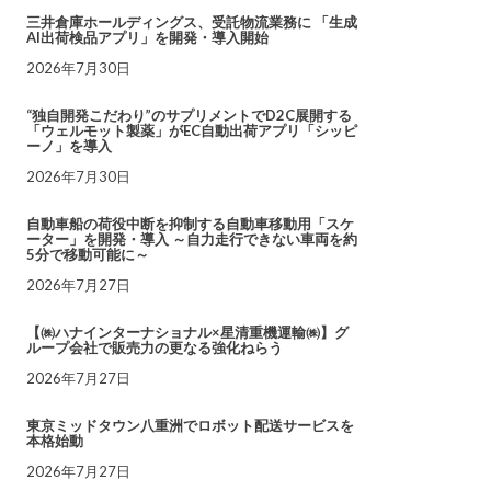
三井倉庫ホールディングス、受託物流業務に 「生成
AI出荷検品アプリ」を開発・導入開始
2026年7月30日
“独自開発こだわり”のサプリメントでD2C展開する
「ウェルモット製薬」がEC自動出荷アプリ「シッピ
ーノ」を導入
2026年7月30日
自動車船の荷役中断を抑制する自動車移動用「スケ
ーター」を開発・導入 ～自力走行できない車両を約
5分で移動可能に～
2026年7月27日
【㈱ハナインターナショナル×星清重機運輸㈱】グ
ループ会社で販売力の更なる強化ねらう
2026年7月27日
東京ミッドタウン八重洲でロボット配送サービスを
本格始動
2026年7月27日