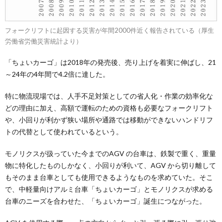
フォークリフトに起因する災害が年間2000件近く報告されている（厚生
労働省労働災害統計より）
「ちょいカーゴ」は2018年の発売後、売り上げを着実に伸ばし、21
～24年の4年間で4.2倍に達した。
特に物流現場では、人手不足対策としての省人化・作業の効率化な
どの理由に加え、高額で運転のための資格も必要なフォークリフト
や、小回りが利かず狭い場所や通路では移動ができないハンドリフ
トの代替として使われているという。
モノリクスが扱っていた今までのAGV の台車は、鉄製で重く、重量
物に特化したものしかなく、小回りが利いて、AGV から切り離して
もそのまま台車としても使用できるようなものを求めていた。そこ
で、中軽量向けアルミ台車「ちょいカーゴ」とモノリクスが求める
台車のニーズを合わせた、「ちょいカーゴ」誕生につながった。