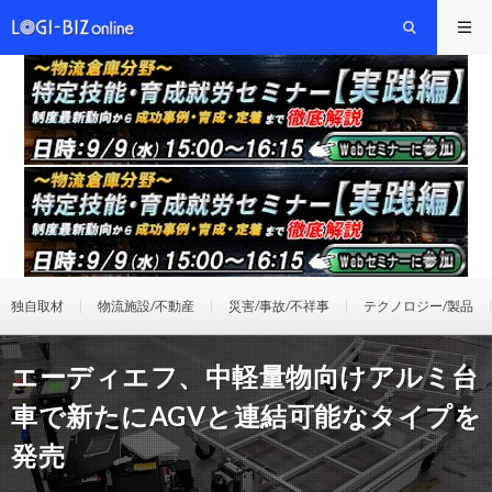
独自取材
物流施設/不動産
災害/事故/不祥事
テクノロジー/製品
エーディエフ、中軽量物向けアルミ台
車で新たにAGVと連結可能なタイプを
発売