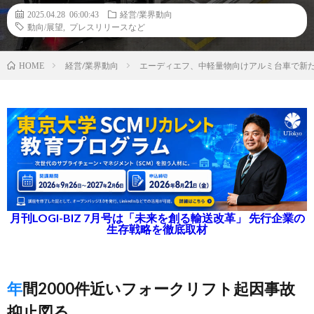
2025.04.28 06:00:43
経営/業界動向
動向/展望
,
プレスリリースなど
経営/業界動向
エーディエフ、中軽量物向けアルミ台車で新た
HOME
月刊LOGI-BIZ 7月号は「未来を創る輸送改革」 先行企業の
生存戦略を徹底取材
年間2000件近いフォークリフト起因事故
抑止図る