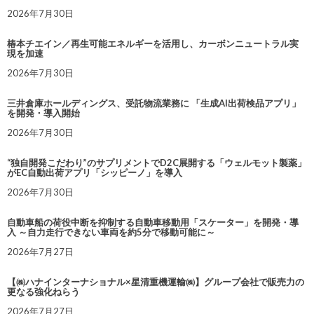
2026年7月30日
椿本チエイン／再生可能エネルギーを活用し、カーボンニュートラル実
現を加速
2026年7月30日
三井倉庫ホールディングス、受託物流業務に 「生成AI出荷検品アプリ」
を開発・導入開始
2026年7月30日
“独自開発こだわり”のサプリメントでD2C展開する「ウェルモット製薬」
がEC自動出荷アプリ「シッピーノ」を導入
2026年7月30日
自動車船の荷役中断を抑制する自動車移動用「スケーター」を開発・導
入 ～自力走行できない車両を約5分で移動可能に～
2026年7月27日
【㈱ハナインターナショナル×星清重機運輸㈱】グループ会社で販売力の
更なる強化ねらう
2026年7月27日