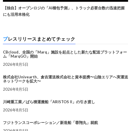
【独自】オープンロジの「AI梱包予測」、トラック必要台数の迅速把握
にも活用本格化
プレスリリースまとめてチェック
CBcloud、全国の「Marq」施設を起点とした新たな配送プラットフォー
ム「MarqGO」開始
2026年8月5日
株式会社Univearth、倉吉運送株式会社と資本提携〜山陰エリアへ実運送
ネットワークを拡大〜
2026年8月5日
川崎重工業／ばら積運搬船「ARISTOS II」の引き渡し
2026年8月5日
フジトランスコーポレーション／新造船「蓉翔丸」就航
2026年8月5日