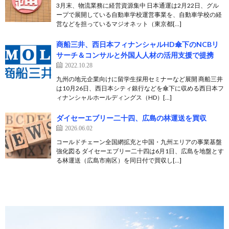
3月末、物流業務に経営資源集中 日本通運は2月22日、グル
ープで展開している自動車学校運営事業を、自動車学校の経
営などを担っているマジオネット（東京都[…]
商船三井、西日本フィナンシャルHD傘下のNCBリ
サーチ＆コンサルと外国人人材の活用支援で提携
2022.10.28
九州の地元企業向けに留学生採用セミナーなど展開 商船三井
は10月26日、西日本シティ銀行などを傘下に収める西日本フ
ィナンシャルホールディングス（HD）[…]
ダイセーエブリー二十四、広島の林運送を買収
2026.06.02
コールドチェーン全国網拡充と中国・九州エリアの事業基盤
強化図る ダイセーエブリー二十四は6月1日、広島を地盤とす
る林運送（広島市南区）を同日付で買収し[…]