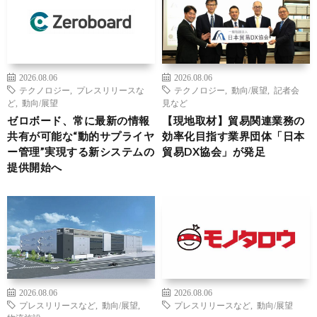
2026.08.06
2026.08.06
テクノロジー
,
プレスリリースな
テクノロジー
,
動向/展望
,
記者会
ど
,
動向/展望
見など
ゼロボード、常に最新の情報
【現地取材】貿易関連業務の
共有が可能な“動的サプライヤ
効率化目指す業界団体「日本
ー管理”実現する新システムの
貿易DX協会」が発足
提供開始へ
2026.08.06
2026.08.06
プレスリリースなど
,
動向/展望
,
プレスリリースなど
,
動向/展望