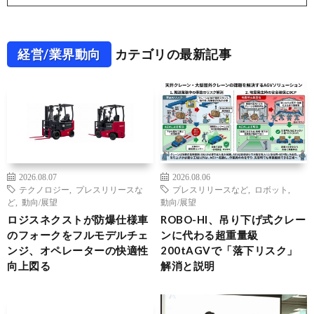
経営/業界動向
カテゴリの最新記事
2026.08.07
2026.08.06
テクノロジー
,
プレスリリースな
プレスリリースなど
,
ロボット
,
ど
,
動向/展望
動向/展望
ロジスネクストが防爆仕様車
ROBO-HI、吊り下げ式クレー
のフォークをフルモデルチェ
ンに代わる超重量級
ンジ、オペレーターの快適性
200tAGVで「落下リスク」
向上図る
解消と説明