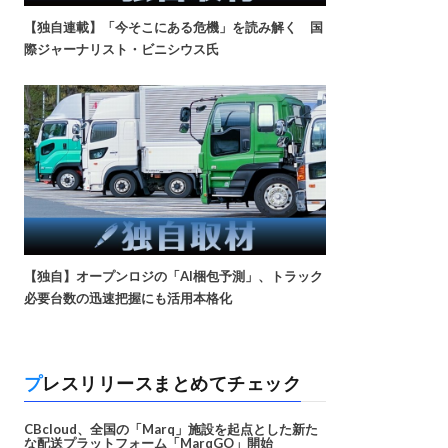
【独自連載】「今そこにある危機」を読み解く 国
際ジャーナリスト・ビニシウス氏
【独自】オープンロジの「AI梱包予測」、トラック
必要台数の迅速把握にも活用本格化
プレスリリースまとめてチェック
CBcloud、全国の「Marq」施設を起点とした新た
な配送プラットフォーム「MarqGO」開始