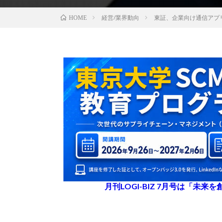
経営/業界動向
東証、企業向け通信アプ
HOME
月刊LOGI-BIZ 7月号は「未