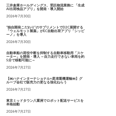
三井倉庫ホールディングス、受託物流業務に 「生成
AI出荷検品アプリ」を開発・導入開始
2026年7月30日
“独自開発こだわり”のサプリメントでD2C展開する
「ウェルモット製薬」がEC自動出荷アプリ「シッピ
ーノ」を導入
2026年7月30日
自動車船の荷役中断を抑制する自動車移動用「スケ
ーター」を開発・導入 ～自力走行できない車両を約
5分で移動可能に～
2026年7月27日
【㈱ハナインターナショナル×星清重機運輸㈱】グ
ループ会社で販売力の更なる強化ねらう
2026年7月27日
東京ミッドタウン八重洲でロボット配送サービスを
本格始動
2026年7月27日