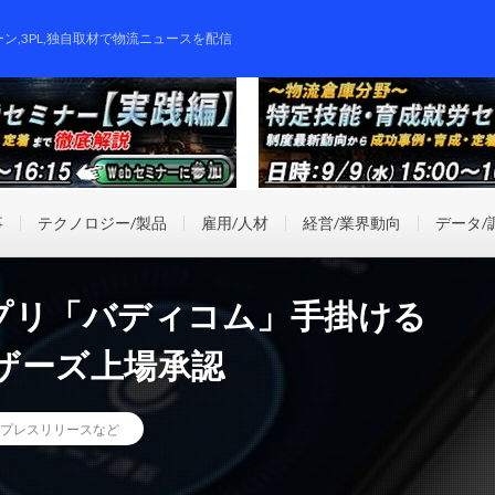
ーン,3PL,独自取材で物流ニュースを配信
事
テクノロジー/製品
雇用/人材
経営/業界動向
データ/
プリ「バディコム」手掛ける
ザーズ上場承認
プレスリリースなど