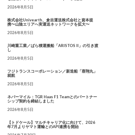
2026年8月5日
株式会社Univearth、倉吉運送株式会社と資本提
携〜山陰エリアへ実運送ネットワークを拡大〜
2026年8月5日
川崎重工業／ばら積運搬船「ARISTOS II」の引き渡
し
2026年8月5日
フジトランスコーポレーション／新造船「蓉翔丸」
就航
2026年8月5日
ネバーマイル：TGR Haas F1 Teamとのパートナー
シップ契約を締結しました
2026年8月5日
【トドケール】マルチキャリア化に向けて、2026
年7月よりヤマト運輸とのAPI連携を開始
2026年7月30日