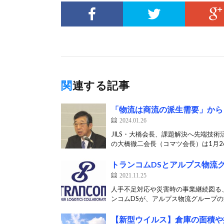
関連する記事
「物流は商流の派生需要」から
2024.01.26
JILS・大橋会長、課題解決へ先端技術
の大橋徹二会長（コマツ会長）は1月26
トランコムDSとアルプス物流
2021.11.25
人手不足対応や災害時の事業継続図る、
ンコムDSが、アルプス物流グループの流
【新型ウイルス】倉庫の面積や