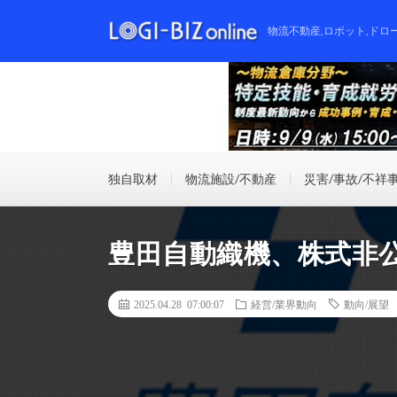
物流不動産,ロボット,ドロ
独自取材
物流施設/不動産
災害/事故/不祥
豊田自動織機、株式非
2025.04.28 07:00:07
経営/業界動向
動向/展望