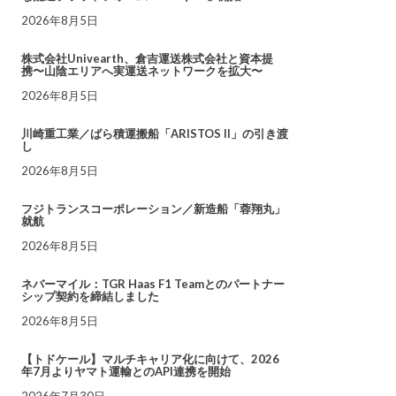
2026年8月5日
株式会社Univearth、倉吉運送株式会社と資本提
携〜山陰エリアへ実運送ネットワークを拡大〜
2026年8月5日
川崎重工業／ばら積運搬船「ARISTOS II」の引き渡
し
2026年8月5日
フジトランスコーポレーション／新造船「蓉翔丸」
就航
2026年8月5日
ネバーマイル：TGR Haas F1 Teamとのパートナー
シップ契約を締結しました
2026年8月5日
【トドケール】マルチキャリア化に向けて、2026
年7月よりヤマト運輸とのAPI連携を開始
2026年7月30日