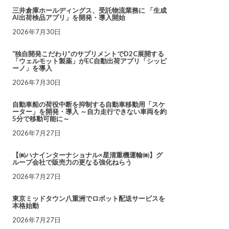
三井倉庫ホールディングス、受託物流業務に 「生成
AI出荷検品アプリ」を開発・導入開始
2026年7月30日
“独自開発こだわり”のサプリメントでD2C展開する
「ウェルモット製薬」がEC自動出荷アプリ「シッピ
ーノ」を導入
2026年7月30日
自動車船の荷役中断を抑制する自動車移動用「スケ
ーター」を開発・導入 ～自力走行できない車両を約
5分で移動可能に～
2026年7月27日
【㈱ハナインターナショナル×星清重機運輸㈱】グ
ループ会社で販売力の更なる強化ねらう
2026年7月27日
東京ミッドタウン八重洲でロボット配送サービスを
本格始動
2026年7月27日