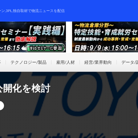
ーン,3PL,独自取材で物流ニュースを配信
事
テクノロジー/製品
雇用/人材
経営/業界動向
データ/
公開化を検討