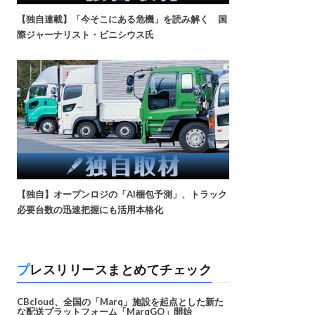
【独自連載】「今そこにある危機」を読み解く 国
際ジャーナリスト・ビニシウス氏
【独自】オープンロジの「AI梱包予測」、トラック
必要台数の迅速把握にも活用本格化
プレスリリースまとめてチェック
CBcloud、全国の「Marq」施設を起点とした新た
な配送プラットフォーム「MarqGO」開始