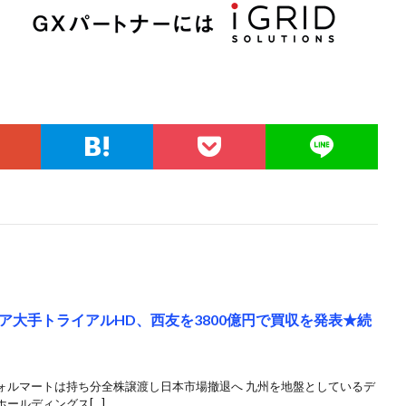
ア大手トライアルHD、西友を3800億円で買収を発表★続
ォルマートは持ち分全株譲渡し日本市場撤退へ 九州を地盤としているデ
ールディングス[…]