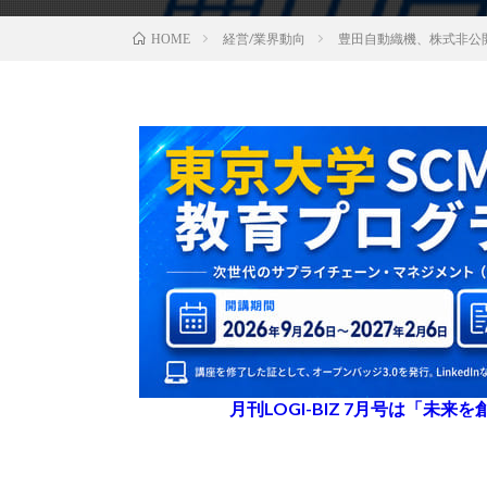
経営/業界動向
豊田自動織機、株式非公
HOME
月刊LOGI-BIZ 7月号は「未