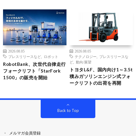
2026.08.05
2026.08.05
プレスリリースなど
,
ロボット
テクノロジー
,
プレスリリースな
ど
,
動向/展望
RobotBank、次世代自律走行
トヨタL&F、国内向け1～3.5t
フォークリフト「StarFork
積みガソリンエンジン式フォ
1500」の販売を開始
ークリフトの出荷を再開
Back to Top
メルマガ会員登録