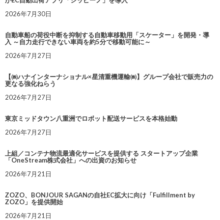
がEC自動出荷アプリ「シッピーノ」を導入
2026年7月30日
自動車船の荷役中断を抑制する自動車移動用「スケーター」を開発・導
入 ～自力走行できない車両を約5分で移動可能に～
2026年7月27日
【㈱ハナインターナショナル×星清重機運輸㈱】グループ会社で販売力の
更なる強化ねらう
2026年7月27日
東京ミッドタウン八重洲でロボット配送サービスを本格始動
2026年7月27日
上組／コンテナ物流最適化サービスを提供する スタートアップ企業
「OneStream株式会社」への出資のお知らせ
2026年7月21日
ZOZO、BONJOUR SAGANの自社EC拡大に向け「Fulfillment by
ZOZO」を提供開始
2026年7月21日