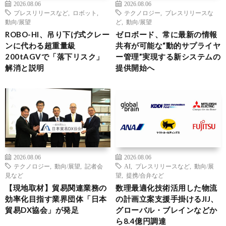
2026.08.06
2026.08.06
プレスリリースなど
,
ロボット
,
テクノロジー
,
プレスリリースな
動向/展望
ど
,
動向/展望
ROBO-HI、吊り下げ式クレー
ゼロボード、常に最新の情報
ンに代わる超重量級
共有が可能な“動的サプライヤ
200tAGVで「落下リスク」
ー管理”実現する新システムの
解消と説明
提供開始へ
2026.08.06
2026.08.06
テクノロジー
,
動向/展望
,
記者会
AI
,
プレスリリースなど
,
動向/展
見など
望
,
提携/合弁など
【現地取材】貿易関連業務の
数理最適化技術活用した物流
効率化目指す業界団体「日本
の計画立案支援手掛けるJIJ、
貿易DX協会」が発足
グローバル・ブレインなどか
ら8.4億円調達