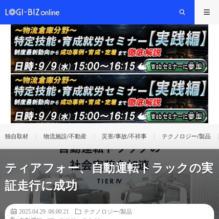
独自取材
物流施設/不動産
災害/事故/不祥事
テクノロジー/製品
ティアフォー、自動運転トラックの実
証走行に成功
2025.04.29 06:00:21
テクノロジー/製品