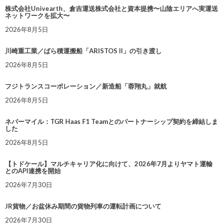
株式会社Univearth、倉吉運送株式会社と資本提携〜山陰エリアへ実運送
ネットワークを拡大〜
2026年8月5日
川崎重工業／ばら積運搬船「ARISTOS II」の引き渡し
2026年8月5日
フジトランスコーポレーション／新造船「蓉翔丸」就航
2026年8月5日
ネバーマイル：TGR Haas F1 Teamとのパートナーシップ契約を締結しま
した
2026年8月5日
【トドケール】マルチキャリア化に向けて、2026年7月よりヤマト運輸
とのAPI連携を開始
2026年7月30日
JR貨物／お盆休み期間の貨物列車の運転計画について
2026年7月30日