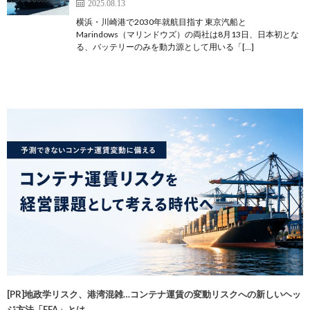
2025.08.13
横浜・川崎港で2030年就航目指す 東京汽船と
Marindows（マリンドウズ）の両社は8月13日、日本初とな
る、バッテリーのみを動力源として用いる「[…]
[PR]地政学リスク、港湾混雑…コンテナ運賃の変動リスクへの新しいヘッ
ジ方法「FFA」とは