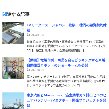
関連する記事
EVモーターズ・ジャパン、総額50億円の融資契約締
結
2024.09.30
最終組み立て工場の設備・運転資金に充当 商用EV（電気自
動車）の開発を手掛けているEVモーターズ・ジャパンは9月
30日、独立行政法人中小企業基盤整備機[…]
【動画】竜製作所、商品を自らピッキングする米製
自動搬送ロボットのショールームを公開
2021.04.20
高さ240センチメートルまで対応、在庫補充も可能に 生産設
備の受注製造を手掛ける竜製作所（名古屋市南区）は4月19
日、米スタートアップ企業のインヴィア[…]
東京汽船とMarindows、温室効果ガス排出ゼロのピ
ュアバッテリーEVタグボート開発プロジェクトを開
始