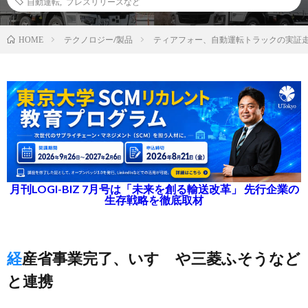
自動運転
,
プレスリリースなど
テクノロジー/製品
ティアフォー、自動運転トラックの実証
HOME
月刊LOGI-BIZ 7月号は「未来を創る輸送改革」 先行企業の
生存戦略を徹底取材
経産省事業完了、いすゞや三菱ふそうなど
と連携