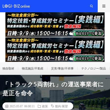
独自取材
物流施設/不動産
災害/事故/不祥事
テクノロジー/製品
「トラック5両割れ」の運送事業者に
是正を命令
2025.05.07 06:00:11
政策
動向/展望