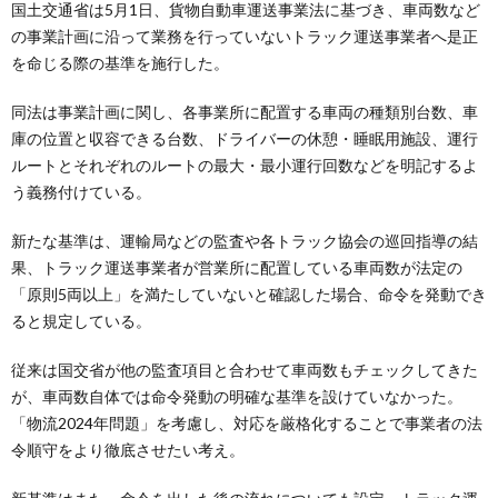
国土交通省は5月1日、貨物自動車運送事業法に基づき、車両数など
の事業計画に沿って業務を行っていないトラック運送事業者へ是正
を命じる際の基準を施行した。
同法は事業計画に関し、各事業所に配置する車両の種類別台数、車
庫の位置と収容できる台数、ドライバーの休憩・睡眠用施設、運行
ルートとそれぞれのルートの最大・最小運行回数などを明記するよ
う義務付けている。
新たな基準は、運輸局などの監査や各トラック協会の巡回指導の結
果、トラック運送事業者が営業所に配置している車両数が法定の
「原則5両以上」を満たしていないと確認した場合、命令を発動でき
ると規定している。
従来は国交省が他の監査項目と合わせて車両数もチェックしてきた
が、車両数自体では命令発動の明確な基準を設けていなかった。
「物流2024年問題」を考慮し、対応を厳格化することで事業者の法
令順守をより徹底させたい考え。