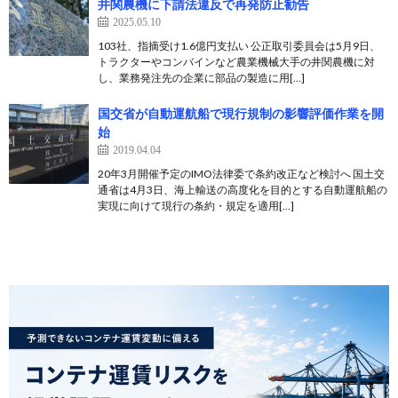
井関農機に下請法違反で再発防止勧告
2025.05.10
103社、指摘受け1.6億円支払い 公正取引委員会は5月9日、
トラクターやコンバインなど農業機械大手の井関農機に対
し、業務発注先の企業に部品の製造に用[…]
国交省が自動運航船で現行規制の影響評価作業を開
始
2019.04.04
20年3月開催予定のIMO法律委で条約改正など検討へ 国土交
通省は4月3日、海上輸送の高度化を目的とする自動運航船の
実現に向けて現行の条約・規定を適用[…]