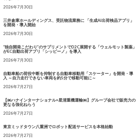
2026年7月30日
三井倉庫ホールディングス、受託物流業務に 「生成AI出荷検品アプリ」
を開発・導入開始
2026年7月30日
“独自開発こだわり”のサプリメントでD2C展開する「ウェルモット製薬」
がEC自動出荷アプリ「シッピーノ」を導入
2026年7月30日
自動車船の荷役中断を抑制する自動車移動用「スケーター」を開発・導
入 ～自力走行できない車両を約5分で移動可能に～
2026年7月27日
【㈱ハナインターナショナル×星清重機運輸㈱】グループ会社で販売力の
更なる強化ねらう
2026年7月27日
東京ミッドタウン八重洲でロボット配送サービスを本格始動
2026年7月27日