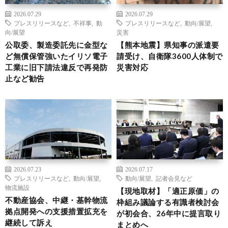
2026.07.29
2026.07.29
プレスリリースなど
,
不祥事
,
動
プレスリリースなど
,
動向/展望
,
向/展望
災害
公取委、製造委託先に金型な
【熊本地震】県知事の派遣要
ど無償保管強いたイリソ電子
請受け、自衛隊3600人体制で
工業に旧下請法違反で再発防
災害対応
止など勧告
2026.07.23
2026.07.17
プレスリリースなど
,
動向/展望
,
動向/展望
,
記者会見など
物流施設
【現地取材】「適正原価」の
不動産協会、中継・基幹物流
枠組み議論する有識者検討会
拠点開発への支援措置拡充を
が初会合、26年中に提言取り
継続して訴え
まとめへ