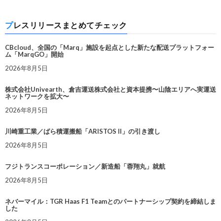
プレスリリースまとめてチェック
CBcloud、全国の「Marq」施設を起点とした新たな配送プラットフォー
ム「MarqGO」開始
2026年8月5日
株式会社Univearth、倉吉運送株式会社と資本提携〜山陰エリアへ実運送
ネットワークを拡大〜
2026年8月5日
川崎重工業／ばら積運搬船「ARISTOS II」の引き渡し
2026年8月5日
フジトランスコーポレーション／新造船「蓉翔丸」就航
2026年8月5日
ネバーマイル：TGR Haas F1 Teamとのパートナーシップ契約を締結しま
した