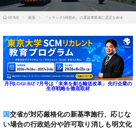
政策
「トラック5両割れ」の運送事業者に是正を命令
HOME
月刊LOGI-BIZ 7月号は「未来を創る輸送改革」 先行企業の
生存戦略を徹底取材
国交省が対応厳格化の新基準施行、応じな
い場合の行政処分や許可取り消しも明文化