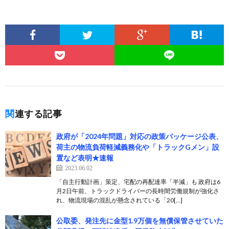
関連する記事
政府が「2024年問題」対応の政策パッケージ公表、
荷主の物流負荷軽減義務化や「トラックGメン」設
置など表明★速報
2023.06.02
「自主行動計画」策定、宅配の再配達率「半減」も 政府は6
月2日午前、トラックドライバーの長時間労働規制が強化さ
れ、物流現場の混乱が懸念されている「20[…]
公取委、発注先に金型1.9万個を無償保管させていた