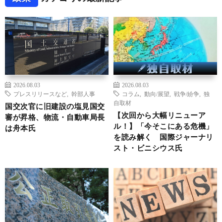
2026.08.03
2026.08.03
プレスリリースなど
,
幹部人事
コラム
,
動向/展望
,
戦争/紛争
,
独
自取材
国交次官に旧建設の塩見国交
【次回から大幅リニューア
審が昇格、物流・自動車局長
ル！】「今そこにある危機」
は舟本氏
を読み解く 国際ジャーナリ
スト・ビニシウス氏