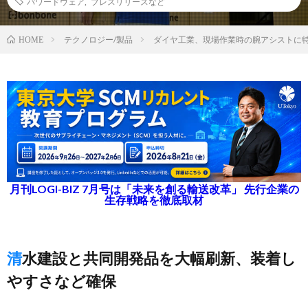
パワードウェア
,
プレスリリースなど
テクノロジー/製品
ダイヤ工業、現場作業時の腕アシストに
HOME
月刊LOGI-BIZ 7月号は「未来を創る輸送改革」 先行企業の
生存戦略を徹底取材
清水建設と共同開発品を大幅刷新、装着し
やすさなど確保