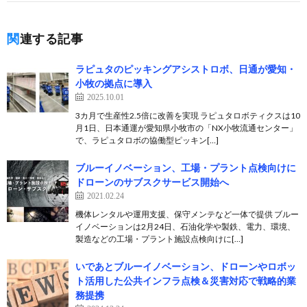
関連する記事
ラピュタのピッキングアシストロボ、日通が愛知・
小牧の拠点に導入
2025.10.01
3カ月で生産性2.5倍に改善を実現 ラピュタロボティクスは10
月1日、日本通運が愛知県小牧市の「NX小牧流通センター」
で、ラピュタロボの協働型ピッキン[…]
ブルーイノベーション、工場・プラント点検向けに
ドローンのサブスクサービス開始へ
2021.02.24
機体レンタルや運用支援、保守メンテなど一体で提供 ブルー
イノベーションは2月24日、石油化学や製鉄、電力、環境、
製造などの工場・プラント施設点検向けに[…]
いであとブルーイノベーション、ドローンやロボッ
ト活用した公共インフラ点検＆災害対応で戦略的業
務提携