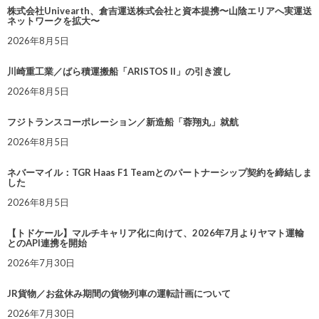
株式会社Univearth、倉吉運送株式会社と資本提携〜山陰エリアへ実運送
ネットワークを拡大〜
2026年8月5日
川崎重工業／ばら積運搬船「ARISTOS II」の引き渡し
2026年8月5日
フジトランスコーポレーション／新造船「蓉翔丸」就航
2026年8月5日
ネバーマイル：TGR Haas F1 Teamとのパートナーシップ契約を締結しま
した
2026年8月5日
【トドケール】マルチキャリア化に向けて、2026年7月よりヤマト運輸
とのAPI連携を開始
2026年7月30日
JR貨物／お盆休み期間の貨物列車の運転計画について
2026年7月30日