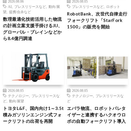
2026.08.06
2026.08.05
AI
,
プレスリリースなど
,
動向/展
プレスリリースなど
,
ロボット
望
,
提携/合弁など
RobotBank、次世代自律走行
数理最適化技術活用した物流
フォークリフト「StarFork
の計画立案支援手掛けるJIJ、
1500」の販売を開始
グローバル・ブレインなどか
ら8.4億円調達
2026.08.05
2026.08.05
テクノロジー
,
プレスリリースな
テクノロジー
,
プレスリリースな
ど
,
動向/展望
ど
トヨタL&F、国内向け1～3.5t
エバラ物流、ロボットパレタ
積みガソリンエンジン式フォ
イザーと連携するハクオウロ
ークリフトの出荷を再開
ボの自動フォークリフト導入