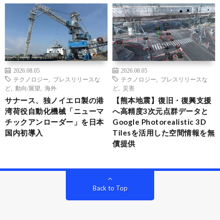
2026.08.05
2026.08.05
テクノロジー
,
プレスリリースな
テクノロジー
,
プレスリリースな
ど
,
動向/展望
,
海外
ど
,
災害
サナース、独ノイエロ製の港
【熊本地震】復旧・復興支援
湾荷役自動化機械「ニューマ
へ高精度3次元点群データと
チックアンローダー」を日本
Google Photorealistic 3D
国内初導入
Tilesを活用した空間情報を無
償提供
Back to Top