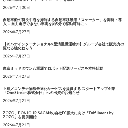
2026年7月30日
自動車船の荷役中断を抑制する自動車移動用「スケーター」を開発・導
入 ～自力走行できない車両を約5分で移動可能に～
2026年7月27日
【㈱ハナインターナショナル×星清重機運輸㈱】グループ会社で販売力の
更なる強化ねらう
2026年7月27日
東京ミッドタウン八重洲でロボット配送サービスを本格始動
2026年7月27日
上組／コンテナ物流最適化サービスを提供する スタートアップ企業
「OneStream株式会社」への出資のお知らせ
2026年7月21日
ZOZO、BONJOUR SAGANの自社EC拡大に向け「Fulfillment by
ZOZO」を提供開始
2026年7月21日