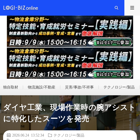
独自取材
物流施設/不動産
災害/事故/不祥事
テクノロジー/製品
ダイヤ工業、現場作業時の腕アシスト
に特化したスーツを発売
2026.06.24 13:52:34
テクノロジー/製品