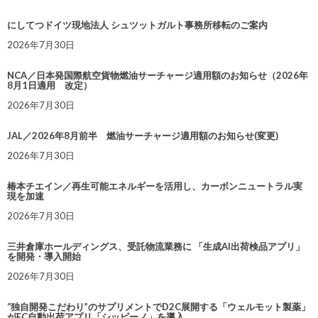
にしてつドイツ現地法人 シュツットガルト事務所移転のご案内
2026年7月30日
NCA／日本発国際航空貨物燃油サーチャージ適用額のお知らせ（2026年
8月1日適用 改定）
2026年7月30日
JAL／2026年8月前半 燃油サーチャージ適用額のお知らせ(変更)
2026年7月30日
椿本チエイン／再生可能エネルギーを活用し、カーボンニュートラル実
現を加速
2026年7月30日
三井倉庫ホールディングス、受託物流業務に 「生成AI出荷検品アプリ」
を開発・導入開始
2026年7月30日
“独自開発こだわり”のサプリメントでD2C展開する「ウェルモット製薬」
がEC自動出荷アプリ「シッピーノ」を導入