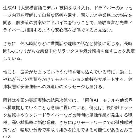
生成AI（大規模言語モデル）技術を取り入れ、ドライバーのメッセ
ージ内容を理解して自然な応答を返す。困りごとや業務上の悩みを
聞き、解決策の提案やアドバイスを行うことで、経験豊富な先輩ド
ライバーに相談するような安心感を提供できると見込む。
さらに、休み時間などに世間話や趣味の話など雑談に応じる。長時
間1人になりがちな業務中のリラックスや気分転換を促すことを想定
している。
他にも、疲労がたまっていそうな時や落ち込んでいる時に、励まし
やねぎらいの言葉をかけてモチベーション維持をサポートする。健
康状態や安全運転への気遣いのメッセージも届ける。
両社は今回の実証実験の結果次第では、「同僚AI」モデルを他業界
へ横展開していくことも念頭に置いている。例えば、長距離トラッ
ク運転手やタクシードライバーなど長時間の単独作業が発生する職
種、高い離職率に悩む業種、さらにはリモートワークでの孤独感対
策など、幅広い分野で本取り組みを応用できる可能性があるとみて
いる。