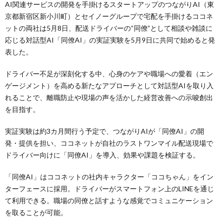
AI関連サービスの開発を手掛けるスタートアップのつながりAI（東
京都新宿区新小川町）とセイノーグループで宅配を手掛けるココネ
ットの両社は5月8日、配送ドライバーの“同僚”として相談や雑談に
応じる対話型AI「同僚AI」の実証実験を5月9日に共同で始めると発
表した。
ドライバー不足が深刻化する中、心身のケアや職場への愛着（エン
ゲージメント）を高める新たなアプローチとして対話型AIを取り入
れることで、離職防止や現場の声を活かした経営改善への示唆創出
を目指す。
実証実験は約3カ月間行う予定で、つながりAIが「同僚AI」の開
発・提供を担い、ココネットが自社のラストワンマイル配送現場で
ドライバー向けに「同僚AI」を導入、効果や課題を検証する。
「同僚AI」はココネットの社内キャラクター「ココちゃん」をイン
ターフェースに採用。ドライバーがスマートフォン上のLINEを通じ
て利用できる。職場の同僚と話すような感覚でコミュニケーション
を取ることが可能。