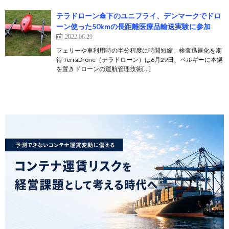
テラドローン傘下のユニフライ、デンマークでドロ
ーン使った50kmの長距離医療品輸送実験に参加
2022.06.29
フェリーや車利用時の半分程度に時間短縮、検査迅速化を期
待 TerraDrone（テラドローン）は6月29日、ベルギーに本拠
を置きドローンの運航管理技術[…]