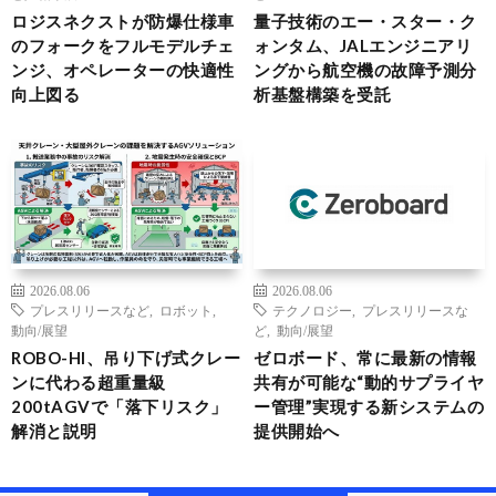
ロジスネクストが防爆仕様車
量子技術のエー・スター・ク
のフォークをフルモデルチェ
ォンタム、JALエンジニアリ
ンジ、オペレーターの快適性
ングから航空機の故障予測分
向上図る
析基盤構築を受託
2026.08.06
2026.08.06
プレスリリースなど
,
ロボット
,
テクノロジー
,
プレスリリースな
動向/展望
ど
,
動向/展望
ROBO-HI、吊り下げ式クレー
ゼロボード、常に最新の情報
ンに代わる超重量級
共有が可能な“動的サプライヤ
200tAGVで「落下リスク」
ー管理”実現する新システムの
解消と説明
提供開始へ