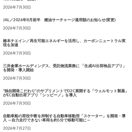
2026年7月30日
JAL／2026年8月前半 燃油サーチャージ適用額のお知らせ(変更)
2026年7月30日
椿本チエイン／再生可能エネルギーを活用し、カーボンニュートラル実
現を加速
2026年7月30日
三井倉庫ホールディングス、受託物流業務に 「生成AI出荷検品アプリ」
を開発・導入開始
2026年7月30日
“独自開発こだわり”のサプリメントでD2C展開する「ウェルモット製薬」
がEC自動出荷アプリ「シッピーノ」を導入
2026年7月30日
自動車船の荷役中断を抑制する自動車移動用「スケーター」を開発・導
入 ～自力走行できない車両を約5分で移動可能に～
2026年7月27日