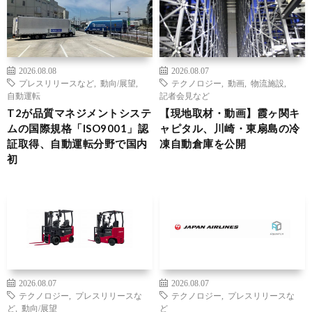
2026.08.08
2026.08.07
プレスリリースなど
,
動向/展望
,
テクノロジー
,
動画
,
物流施設
,
自動運転
記者会見など
T2が品質マネジメントシステ
【現地取材・動画】霞ヶ関キ
ムの国際規格「ISO9001」認
ャピタル、川崎・東扇島の冷
証取得、自動運転分野で国内
凍自動倉庫を公開
初
2026.08.07
2026.08.07
テクノロジー
,
プレスリリースな
テクノロジー
,
プレスリリースな
ど
,
動向/展望
ど