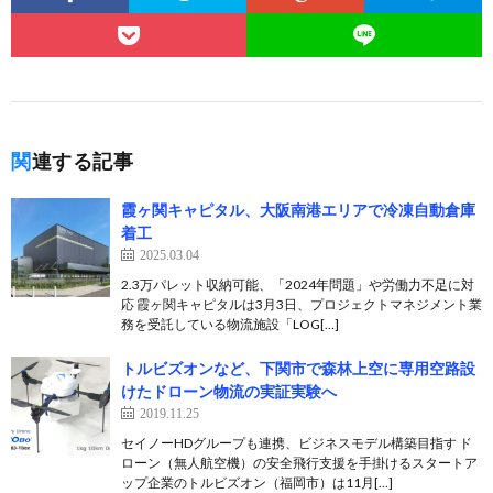
関連する記事
霞ヶ関キャピタル、大阪南港エリアで冷凍自動倉庫
着工
2025.03.04
2.3万パレット収納可能、「2024年問題」や労働力不足に対
応 霞ヶ関キャピタルは3月3日、プロジェクトマネジメント業
務を受託している物流施設「LOG[…]
トルビズオンなど、下関市で森林上空に専用空路設
けたドローン物流の実証実験へ
2019.11.25
セイノーHDグループも連携、ビジネスモデル構築目指す ド
ローン（無人航空機）の安全飛行支援を手掛けるスタートア
ップ企業のトルビズオン（福岡市）は11月[…]