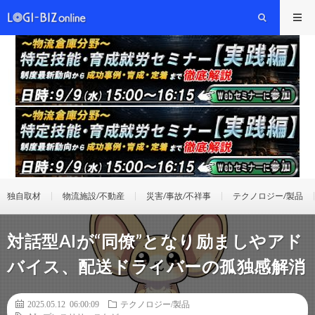
独自取材
物流施設/不動産
災害/事故/不祥事
テクノロジー/製品
対話型AIが“同僚”となり励ましやアド
バイス、配送ドライバーの孤独感解消
2025.05.12 06:00:09
テクノロジー/製品