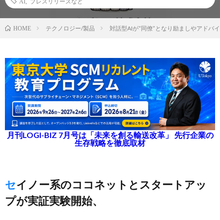
AI
,
プレスリリースなど
テクノロジー/製品
対話型AIが“同僚”となり励ましやアドバ
HOME
月刊LOGI-BIZ 7月号は「未来を創る輸送改革」 先行企業の
生存戦略を徹底取材
セイノー系のココネットとスタートアッ
プが実証実験開始、