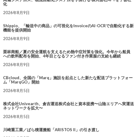
化
2026年8月9日
Shippio、「輸送中の商品」の可視化をInvoiceのAI-OCRで自動化する新
機能を提供開始
2026年8月9日
栗林商船／夏の安全運航を支えるため熱中症対策を強化。今年から船員
への飲料配布を開始、4年目となるファン付き作業服の支給も継続
2026年8月9日
CBcloud、全国の「Marq」施設を起点とした新たな配送プラットフォー
ム「MarqGO」開始
2026年8月5日
株式会社Univearth、倉吉運送株式会社と資本提携〜山陰エリアへ実運送
ネットワークを拡大〜
2026年8月5日
川崎重工業／ばら積運搬船「ARISTOS II」の引き渡し