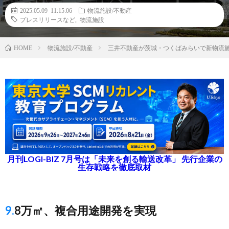
2025.05.09 11:15:06
物流施設/不動産
プレスリリースなど
,
物流施設
物流施設/不動産
三井不動産が茨城・つくばみらいで新物流
HOME
月刊LOGI-BIZ 7月号は「未来を創る輸送改革」 先行企業の
生存戦略を徹底取材
9.8万㎡、複合用途開発を実現