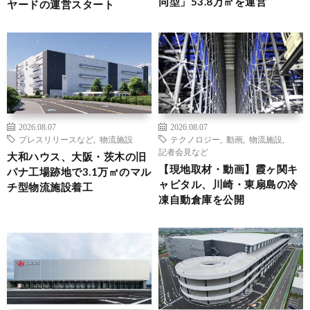
同型」53.8万㎡を運営
ヤードの運営スタート
2026.08.07
2026.08.07
プレスリリースなど
,
物流施設
テクノロジー
,
動画
,
物流施設
,
記者会見など
大和ハウス、大阪・茨木の旧
【現地取材・動画】霞ヶ関キ
パナ工場跡地で3.1万㎡のマル
ャピタル、川崎・東扇島の冷
チ型物流施設着工
凍自動倉庫を公開