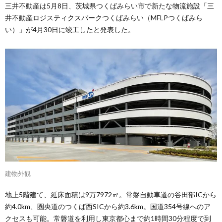
三井不動産は5月8日、茨城県つくばみらい市で新たな物流施設「三
井不動産ロジスティクスパークつくばみらい（MFLPつくばみら
い）」が4月30日に竣工したと発表した。
建物外観
地上5階建て、延床面積は9万7972㎡。常磐自動車道の谷田部ICから
約4.0km、圏央道のつくば西SICから約3.6km。国道354号線へのア
クセスも可能。常磐道を利用し東京都心まで約1時間30分程度で到