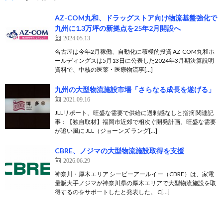
AZ-COM丸和、ドラッグストア向け物流基盤強化で
九州に1.3万坪の新拠点を25年2月開設へ
2024.05.13
名古屋は今年2月稼働、自動化に積極的投資 AZ-COM丸和ホ
ールディングスは5月13日に公表した2024年3月期決算説明
資料で、中核の医薬・医療物流事[…]
九州の大型物流施設市場「さらなる成長を遂げる」
2021.09.16
JLLリポート、旺盛な需要で供給に過剰感なしと指摘 関連記
事：【独自取材】福岡市近郊で相次ぐ開発計画、旺盛な需要
が追い風に JLL（ジョーンズ ラング[…]
CBRE、ノジマの大型物流施設取得を支援
2026.06.29
神奈川・厚木エリア シービーアールイー（CBRE）は、家電
量販大手ノジマが神奈川県の厚木エリアで大型物流施設を取
得するのをサポートしたと発表した。 C[…]