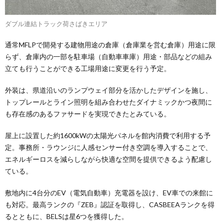
ダブル連結トラック荷さばきエリア
通常MFLPで開発する建物用途の倉庫（倉庫業を営む倉庫）用途に限
らず、倉庫内の一部を駐車場（自動車車庫）用途・部品などの組み
立ても行うことができる工場用途に変更を行う予定。
外装は、県道沿いのランプウェイ部分を活かしたデザインを施し、
トップレールとライン照明を組み合わせたダイナミックかつ夜間に
も存在感のあるファサードを実現できたとみている。
屋上に設置した約1600kWの太陽光パネルを館内消費で利用する予
定。事務所・ラウンジに人感センサー付き空調を導入することで、
エネルギーロスを減らしながら快適な空間を提供できるよう配慮し
ている。
敷地内に4台分のEV（電気自動車）充電器を設け、EV車での来館に
も対応。最高ランクの『ZEB』認証を取得し、CASBEEAランクを得
るとともに、BELSは星6つを獲得した。