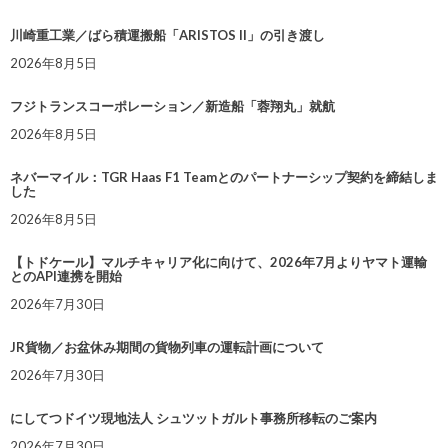
川崎重工業／ばら積運搬船「ARISTOS II」の引き渡し
2026年8月5日
フジトランスコーポレーション／新造船「蓉翔丸」就航
2026年8月5日
ネバーマイル：TGR Haas F1 Teamとのパートナーシップ契約を締結しま
した
2026年8月5日
【トドケール】マルチキャリア化に向けて、2026年7月よりヤマト運輸
とのAPI連携を開始
2026年7月30日
JR貨物／お盆休み期間の貨物列車の運転計画について
2026年7月30日
にしてつドイツ現地法人 シュツットガルト事務所移転のご案内
2026年7月30日