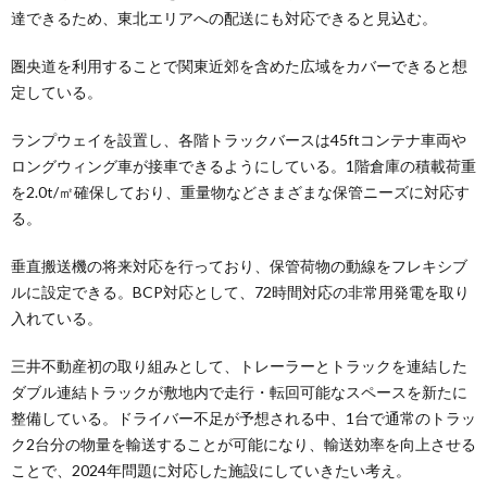
達できるため、東北エリアへの配送にも対応できると見込む。
圏央道を利用することで関東近郊を含めた広域をカバーできると想
定している。
ランプウェイを設置し、各階トラックバースは45ftコンテナ車両や
ロングウィング車が接車できるようにしている。1階倉庫の積載荷重
を2.0t/㎡確保しており、重量物などさまざまな保管ニーズに対応す
る。
垂直搬送機の将来対応を行っており、保管荷物の動線をフレキシブ
ルに設定できる。BCP対応として、72時間対応の非常用発電を取り
入れている。
三井不動産初の取り組みとして、トレーラーとトラックを連結した
ダブル連結トラックが敷地内で走行・転回可能なスペースを新たに
整備している。ドライバー不足が予想される中、1台で通常のトラッ
ク2台分の物量を輸送することが可能になり、輸送効率を向上させる
ことで、2024年問題に対応した施設にしていきたい考え。