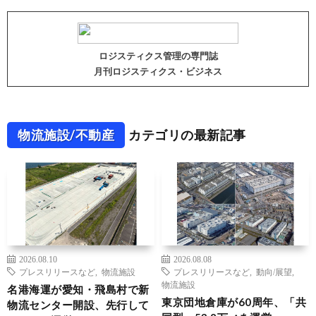
ロジスティクス管理の専門誌
月刊ロジスティクス・ビジネス
物流施設/不動産
カテゴリの最新記事
2026.08.10
2026.08.08
プレスリリースなど
,
物流施設
プレスリリースなど
,
動向/展望
,
物流施設
名港海運が愛知・飛島村で新
東京団地倉庫が60周年、「共
物流センター開設、先行して