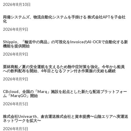
2026年8月10日
両備システムズ、物流自動化システムを手掛ける 株式会社APTを子会社
化
2026年8月9日
Shippio、「輸送中の商品」の可視化をInvoiceのAI-OCRで自動化する新
機能を提供開始
2026年8月9日
栗林商船／夏の安全運航を支えるため熱中症対策を強化。今年から船員
への飲料配布を開始、4年目となるファン付き作業服の支給も継続
2026年8月9日
CBcloud、全国の「Marq」施設を起点とした新たな配送プラットフォー
ム「MarqGO」開始
2026年8月5日
株式会社Univearth、倉吉運送株式会社と資本提携〜山陰エリアへ実運送
ネットワークを拡大〜
2026年8月5日