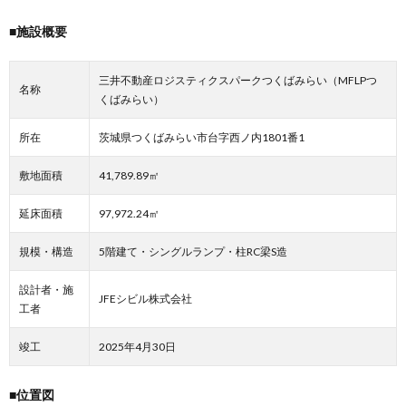
■施設概要
三井不動産ロジスティクスパークつくばみらい（MFLPつ
名称
くばみらい）
所在
茨城県つくばみらい市台字西ノ内1801番1
敷地面積
41,789.89㎡
延床面積
97,972.24㎡
規模・構造
5階建て・シングルランプ・柱RC梁S造
設計者・施
JFEシビル株式会社
工者
竣工
2025年4月30日
■位置図