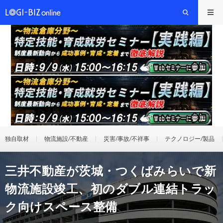
独自取材
物流施設/不動産
災害/事故/不祥事
テクノロジー/製品
三井不動産が茨城・つくばみらいで新
物流施設竣工、初のダブル連結トラッ
ク向けスペース整備