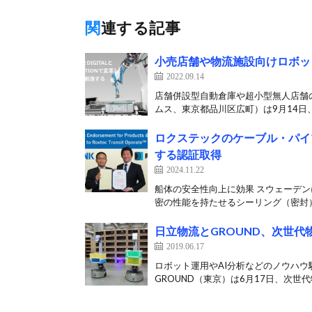
関連する記事
小売店舗や物流施設向けロボット
2022.09.14
店舗併設型自動倉庫や超小型無人店舗の
ムス、東京都品川区広町）は9月14日、
ロクステックのケーブル・パイ
する認証取得
2024.11.22
船体の安全性向上に効果 スウェーデ
密の性能を持たせるシーリング（密封）処
日立物流とGROUND、次世代
2019.06.17
ロボット運用やAI分析などのノウハウ
GROUND（東京）は6月17日、次世代