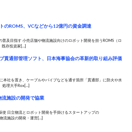
のROMS、VCなどから12億円の資金調達
普及目指す 小売店舗や物流施設向けのロボット開発を担うROMS（ロ
既存投資家[…]
プ貫通部管理ソフト、日本海事協会の革新的取り組み評価
ンに本社を置き、ケーブルやパイプなどを通す箇所「貫通部」に防火や水
理大手Rox[…]
物流施設の開発で協業
駆使 日立物流とロボット開発を手掛けるスタートアップの
物流施設の開発・運営[…]