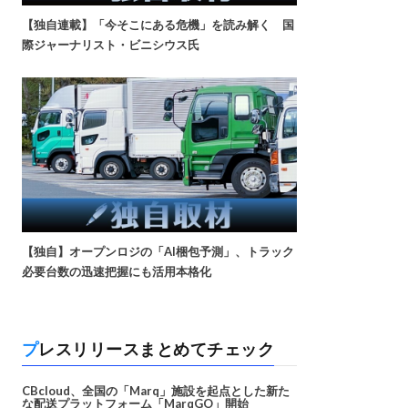
【独自連載】「今そこにある危機」を読み解く 国
際ジャーナリスト・ビニシウス氏
【独自】オープンロジの「AI梱包予測」、トラック
必要台数の迅速把握にも活用本格化
プレスリリースまとめてチェック
CBcloud、全国の「Marq」施設を起点とした新た
な配送プラットフォーム「MarqGO」開始