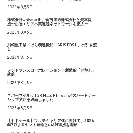
2026年8月5日
株式会社Univearth、倉吉運送株式会社と資本提
携〜山陰エリアへ実運送ネットワークを拡大〜
2026年8月5日
川崎重工業／ばら積運搬船「ARISTOS II」の引き渡
し
2026年8月5日
フジトランスコーポレーション／新造船「蓉翔丸」
就航
2026年8月5日
ネバーマイル：TGR Haas F1 Teamとのパートナー
シップ契約を締結しました
2026年8月5日
【トドケール】マルチキャリア化に向けて、2026
年7月よりヤマト運輸とのAPI連携を開始
2026年7月30日