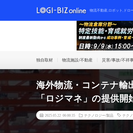
物流不動産,ロボット,ドロ
独自取材
物流施設/不動産
災害/事故/不祥
海外物流・コンテナ輸
「ロジマネ」の提供開
2025.05.22 06:00:35
テクノロジー/製品
テクノ