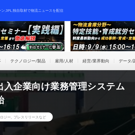
ーン,3PL,独自取材で物流ニュースを配信
事
テクノロジー/製品
雇用/人材
経営/業界動向
データ/
出入企業向け業務管理システム
始
ロジー
,
プレスリリースなど