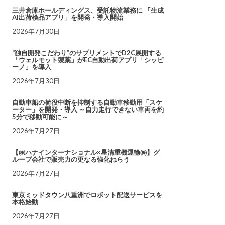
三井倉庫ホールディングス、受託物流業務に 「生成
AI出荷検品アプリ」を開発・導入開始
2026年7月30日
“独自開発こだわり”のサプリメントでD2C展開する
「ウェルモット製薬」がEC自動出荷アプリ「シッピ
ーノ」を導入
2026年7月30日
自動車船の荷役中断を抑制する自動車移動用「スケ
ーター」を開発・導入 ～自力走行できない車両を約
5分で移動可能に～
2026年7月27日
【㈱ハナインターナショナル×星清重機運輸㈱】グ
ループ会社で販売力の更なる強化ねらう
2026年7月27日
東京ミッドタウン八重洲でロボット配送サービスを
本格始動
2026年7月27日