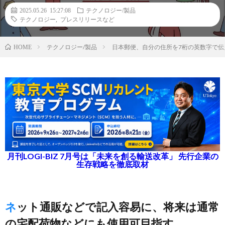
2025.05.26 15:27:08
テクノロジー/製品
テクノロジー
,
プレスリリースなど
テクノロジー/製品
日本郵便、自分の住所を7桁の英数字で
HOME
月刊LOGI-BIZ 7月号は「未来を創る輸送改革」 先行企業の
生存戦略を徹底取材
ネット通販などで記入容易に、将来は通常
の宅配荷物などにも使用可目指す