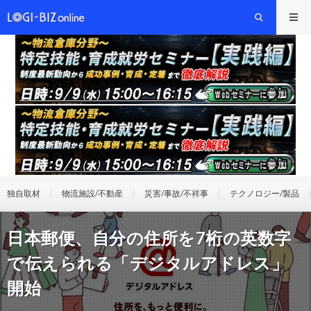
独自取材
物流施設/不動産
災害/事故/不祥事
テクノロジー/製品
日本郵便、自分の住所を7桁の英数字
で伝えられる「デジタルアドレス」
開始