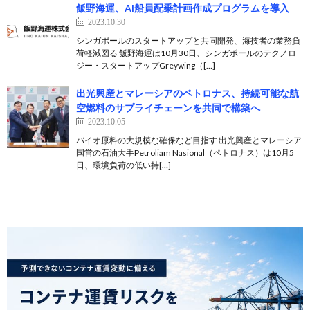
飯野海運、AI船員配乗計画作成プログラムを導入
2023.10.30
シンガポールのスタートアップと共同開発、海技者の業務負
荷軽減図る 飯野海運は10月30日、シンガポールのテクノロ
ジー・スタートアップGreywing（[…]
出光興産とマレーシアのペトロナス、持続可能な航
空燃料のサプライチェーンを共同で構築へ
2023.10.05
バイオ原料の大規模な確保など目指す 出光興産とマレーシア
国営の石油大手Petroliam Nasional（ペトロナス）は10月5
日、環境負荷の低い持[…]