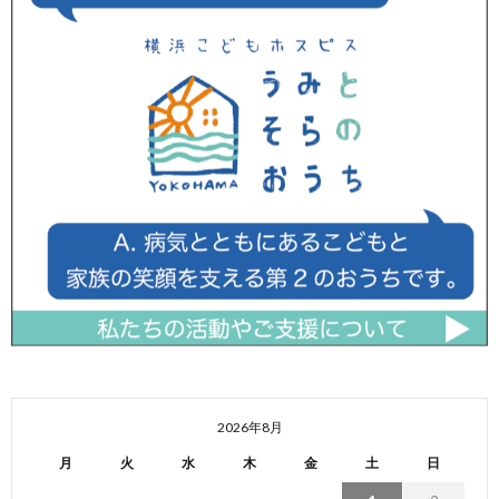
2026年8月
月
火
水
木
金
土
日