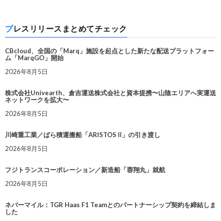
プレスリリースまとめてチェック
CBcloud、全国の「Marq」施設を起点とした新たな配送プラットフォー
ム「MarqGO」開始
2026年8月5日
株式会社Univearth、倉吉運送株式会社と資本提携〜山陰エリアへ実運送
ネットワークを拡大〜
2026年8月5日
川崎重工業／ばら積運搬船「ARISTOS II」の引き渡し
2026年8月5日
フジトランスコーポレーション／新造船「蓉翔丸」就航
2026年8月5日
ネバーマイル：TGR Haas F1 Teamとのパートナーシップ契約を締結しま
した