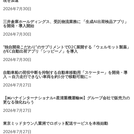
現を加速
2026年7月30日
三井倉庫ホールディングス、受託物流業務に 「生成AI出荷検品アプリ」
を開発・導入開始
2026年7月30日
“独自開発こだわり”のサプリメントでD2C展開する「ウェルモット製薬」
がEC自動出荷アプリ「シッピーノ」を導入
2026年7月30日
自動車船の荷役中断を抑制する自動車移動用「スケーター」を開発・導
入 ～自力走行できない車両を約5分で移動可能に～
2026年7月27日
【㈱ハナインターナショナル×星清重機運輸㈱】グループ会社で販売力の
更なる強化ねらう
2026年7月27日
東京ミッドタウン八重洲でロボット配送サービスを本格始動
2026年7月27日