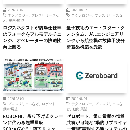
2026.08.07
2026.08.07
テクノロジー
,
プレスリリースな
テクノロジー
,
プレスリリースな
ど
,
動向/展望
ど
ロジスネクストが防爆仕様車
量子技術のエー・スター・ク
のフォークをフルモデルチェ
ォンタム、JALエンジニアリ
ンジ、オペレーターの快適性
ングから航空機の故障予測分
向上図る
析基盤構築を受託
2026.08.06
2026.08.06
プレスリリースなど
,
ロボット
,
テクノロジー
,
プレスリリースな
動向/展望
ど
,
動向/展望
ROBO-HI、吊り下げ式クレー
ゼロボード、常に最新の情報
ンに代わる超重量級
共有が可能な“動的サプライヤ
200tAGVで「落下リスク」
ー管理”実現する新システムの