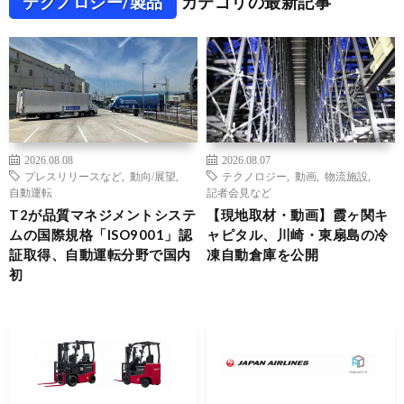
テクノロジー/製品
カテゴリの最新記事
2026.08.08
2026.08.07
プレスリリースなど
,
動向/展望
,
テクノロジー
,
動画
,
物流施設
,
自動運転
記者会見など
T2が品質マネジメントシステ
【現地取材・動画】霞ヶ関キ
ムの国際規格「ISO9001」認
ャピタル、川崎・東扇島の冷
証取得、自動運転分野で国内
凍自動倉庫を公開
初