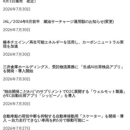
8月1日適用 改定）
2026年7月30日
JAL／2026年8月前半 燃油サーチャージ適用額のお知らせ(変更)
2026年7月30日
椿本チエイン／再生可能エネルギーを活用し、カーボンニュートラル実
現を加速
2026年7月30日
三井倉庫ホールディングス、受託物流業務に 「生成AI出荷検品アプリ」
を開発・導入開始
2026年7月30日
“独自開発こだわり”のサプリメントでD2C展開する「ウェルモット製薬」
がEC自動出荷アプリ「シッピーノ」を導入
2026年7月30日
自動車船の荷役中断を抑制する自動車移動用「スケーター」を開発・導
入 ～自力走行できない車両を約5分で移動可能に～
2026年7月27日