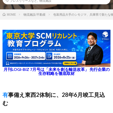
プレスリリースなど
,
物流施設
物流施設/不動産
包装用品大手のシモジマ、兵庫県で新たな
HOME
月刊LOGI-BIZ 7月号は「未来を創る輸送改革」 先行企業の
生存戦略を徹底取材
有事備え東西2体制に、28年6月竣工見込
む