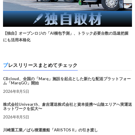
【独自】オープンロジの「AI梱包予測」、トラック必要台数の迅速把握
にも活用本格化
プレスリリースまとめてチェック
CBcloud、全国の「Marq」施設を起点とした新たな配送プラットフォー
ム「MarqGO」開始
2026年8月5日
株式会社Univearth、倉吉運送株式会社と資本提携〜山陰エリアへ実運送
ネットワークを拡大〜
2026年8月5日
川崎重工業／ばら積運搬船「ARISTOS II」の引き渡し