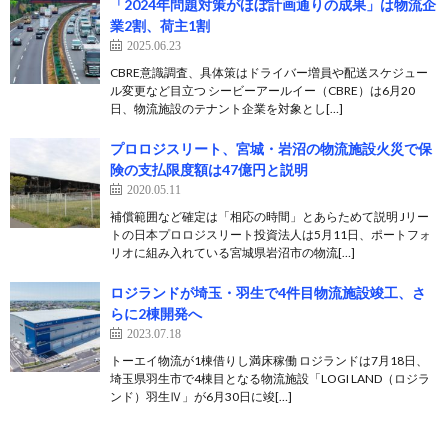
「2024年問題対策がほぼ計画通りの成果」は物流企
業2割、荷主1割
2025.06.23
CBRE意識調査、具体策はドライバー増員や配送スケジュー
ル変更など目立つ シービーアールイー（CBRE）は6月20
日、物流施設のテナント企業を対象とし[…]
プロロジスリート、宮城・岩沼の物流施設火災で保
険の支払限度額は47億円と説明
2020.05.11
補償範囲など確定は「相応の時間」とあらためて説明 Jリー
トの日本プロロジスリート投資法人は5月11日、ポートフォ
リオに組み入れている宮城県岩沼市の物流[…]
ロジランドが埼玉・羽生で4件目物流施設竣工、さ
らに2棟開発へ
2023.07.18
トーエイ物流が1棟借りし満床稼働 ロジランドは7月18日、
埼玉県羽生市で4棟目となる物流施設「LOGI LAND（ロジラ
ンド）羽生Ⅳ」が6月30日に竣[…]