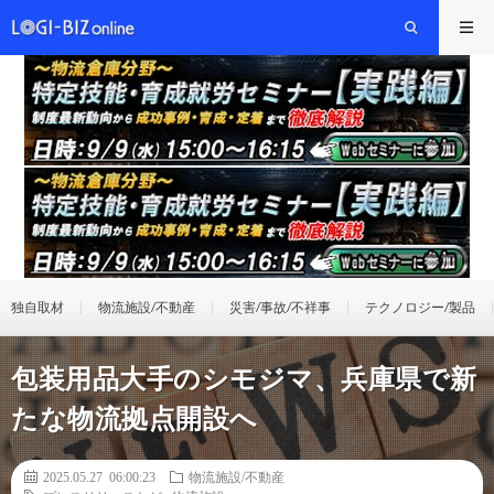
独自取材
物流施設/不動産
災害/事故/不祥事
テクノロジー/製品
包装用品大手のシモジマ、兵庫県で新
たな物流拠点開設へ
2025.05.27 06:00:23
物流施設/不動産