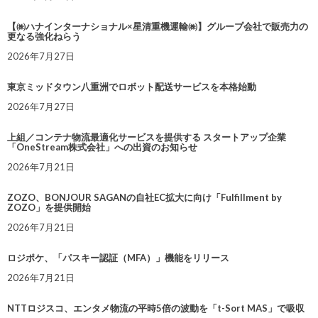
【㈱ハナインターナショナル×星清重機運輸㈱】グループ会社で販売力の
更なる強化ねらう
2026年7月27日
東京ミッドタウン八重洲でロボット配送サービスを本格始動
2026年7月27日
上組／コンテナ物流最適化サービスを提供する スタートアップ企業
「OneStream株式会社」への出資のお知らせ
2026年7月21日
ZOZO、BONJOUR SAGANの自社EC拡大に向け「Fulfillment by
ZOZO」を提供開始
2026年7月21日
ロジポケ、「パスキー認証（MFA）」機能をリリース
2026年7月21日
NTTロジスコ、エンタメ物流の平時5倍の波動を「t-Sort MAS」で吸収