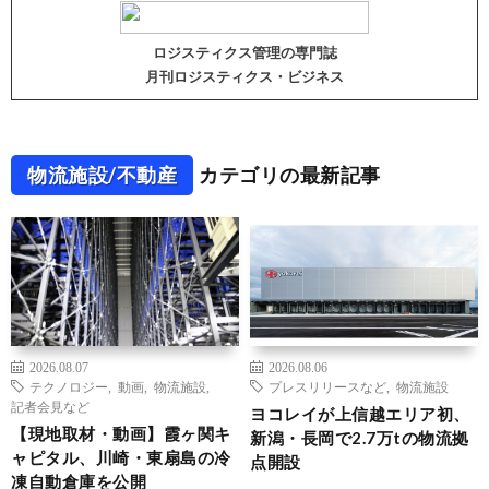
ロジスティクス管理の専門誌
月刊ロジスティクス・ビジネス
物流施設/不動産
カテゴリの最新記事
2026.08.07
2026.08.06
テクノロジー
,
動画
,
物流施設
,
プレスリリースなど
,
物流施設
記者会見など
ヨコレイが上信越エリア初、
【現地取材・動画】霞ヶ関キ
新潟・長岡で2.7万tの物流拠
ャピタル、川崎・東扇島の冷
点開設
凍自動倉庫を公開