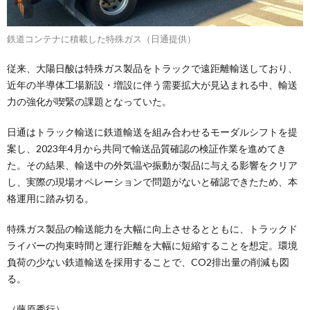
鉄道コンテナに積載した特殊ガス（日通提供）
従来、大陽日酸は特殊ガス製品をトラックで遠距離輸送しており、
近年の半導体工場新設・増設に伴う需要拡大が見込まれる中、輸送
力の強化が喫緊の課題となっていた。
日通はトラック輸送に鉄道輸送を組み合わせるモーダルシフトを提
案し、2023年4月から共同で輸送品質確認の検証作業を進めてき
た。その結果、輸送中の外気温や振動が製品に与える影響をクリア
し、実際の現場オペレーションで問題がないと確認できたため、本
格運用に踏み切る。
特殊ガス製品の輸送能力を大幅に向上させるとともに、トラックド
ライバーの拘束時間と運行距離を大幅に短縮することを想定。環境
負荷の少ない鉄道輸送を採用することで、CO2排出量の削減も図
る。
（藤原秀行）