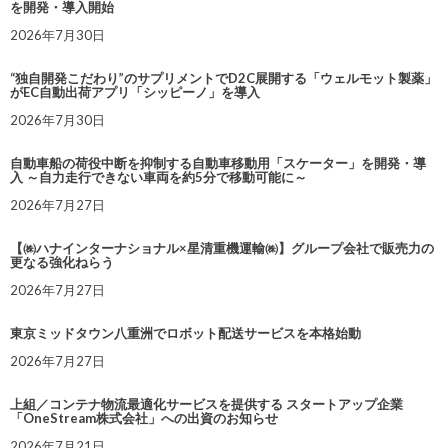
を開発・導入開始
2026年7月30日
“独自開発こだわり”のサプリメントでD2C展開する「ウェルモット製薬」
がEC自動出荷アプリ「シッピーノ」を導入
2026年7月30日
自動車船の荷役中断を抑制する自動車移動用「スケーター」を開発・導
入 ～自力走行できない車両を約5分で移動可能に～
2026年7月27日
【㈱ハナインターナショナル×星清重機運輸㈱】グループ会社で販売力の
更なる強化ねらう
2026年7月27日
東京ミッドタウン八重洲でロボット配送サービスを本格始動
2026年7月27日
上組／コンテナ物流最適化サービスを提供する スタートアップ企業
「OneStream株式会社」への出資のお知らせ
2026年7月21日