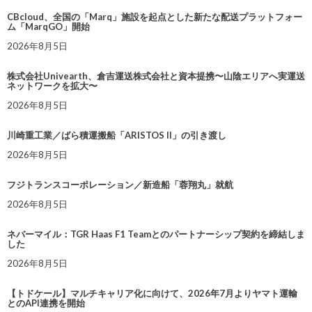
CBcloud、全国の「Marq」施設を起点とした新たな配送プラットフォー
ム「MarqGO」開始
2026年8月5日
株式会社Univearth、倉吉運送株式会社と資本提携〜山陰エリアへ実運送
ネットワークを拡大〜
2026年8月5日
川崎重工業／ばら積運搬船「ARISTOS II」の引き渡し
2026年8月5日
フジトランスコーポレーション／新造船「蓉翔丸」就航
2026年8月5日
ネバーマイル：TGR Haas F1 Teamとのパートナーシップ契約を締結しま
した
2026年8月5日
【トドケール】マルチキャリア化に向けて、2026年7月よりヤマト運輸
とのAPI連携を開始