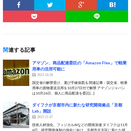
関連する記事
アマゾン、商品配達委託の「Amazon Flex」で軽乗
用車の活用可能に
2023.10.26
国交省の解禁受け、運び手確保図る 関連記事：国交省、軽乗
用車の貨物運送活用を10月27日付で解禁 アマゾンジャパン
は10月26日、個人に商品配達を委託[…]
ダイフクが京都市内に新たな研究開発拠点「京都
Lab」開設
2025.11.07
技術人材強化、フィジカルAIなどの開発加速 ダイフクは11月
6日、研究開発体制の強化に向け、京都市左京区に新たな研