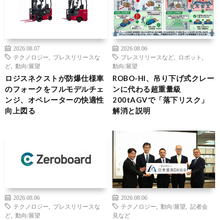
2026.08.07
2026.08.06
テクノロジー
,
プレスリリースな
プレスリリースなど
,
ロボット
,
ど
,
動向/展望
動向/展望
ロジスネクストが防爆仕様車
ROBO-HI、吊り下げ式クレー
のフォークをフルモデルチェ
ンに代わる超重量級
ンジ、オペレーターの快適性
200tAGVで「落下リスク」
向上図る
解消と説明
2026.08.06
2026.08.06
テクノロジー
,
プレスリリースな
テクノロジー
,
動向/展望
,
記者会
ど
,
動向/展望
見など