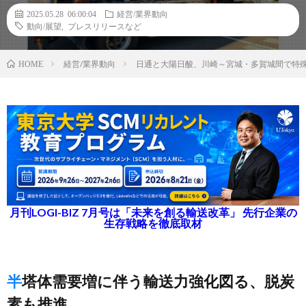
2025.05.28 06:00:04
経営/業界動向
動向/展望
,
プレスリリースなど
経営/業界動向
日通と大陽日酸、川崎～宮城・多賀城間で特
HOME
月刊LOGI-BIZ 7月号は「未来を創る輸送改革」 先行企業の
生存戦略を徹底取材
半塔体需要増に伴う輸送力強化図る、脱炭
素も推進