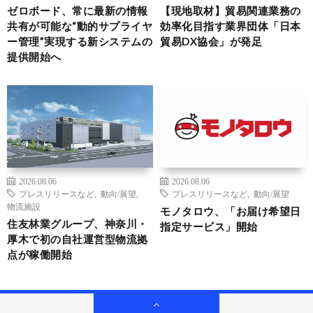
ゼロボード、常に最新の情報
【現地取材】貿易関連業務の
共有が可能な“動的サプライヤ
効率化目指す業界団体「日本
ー管理”実現する新システムの
貿易DX協会」が発足
提供開始へ
2026.08.06
2026.08.06
プレスリリースなど
,
動向/展望
,
プレスリリースなど
,
動向/展望
物流施設
モノタロウ、「お届け希望日
住友林業グループ、神奈川・
指定サービス」開始
厚木で初の自社運営型物流拠
点が稼働開始