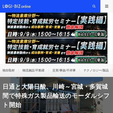
独自取材
物流施設/不動産
災害/事故/不祥事
テクノロジー/製品
日通と大陽日酸、川崎～宮城・多賀城
間で特殊ガス製品輸送のモーダルシフ
ト開始