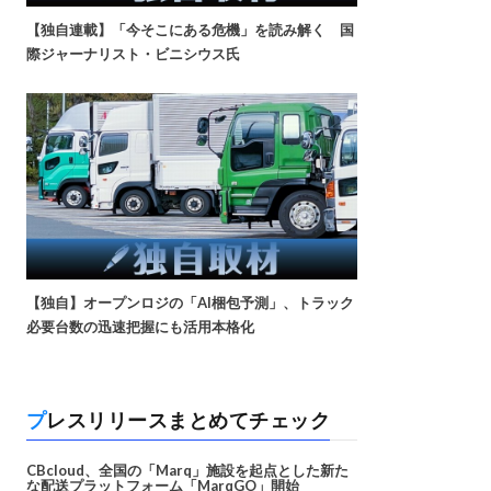
【独自連載】「今そこにある危機」を読み解く 国
際ジャーナリスト・ビニシウス氏
【独自】オープンロジの「AI梱包予測」、トラック
必要台数の迅速把握にも活用本格化
プレスリリースまとめてチェック
CBcloud、全国の「Marq」施設を起点とした新た
な配送プラットフォーム「MarqGO」開始