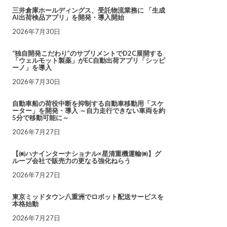
三井倉庫ホールディングス、受託物流業務に 「生成
AI出荷検品アプリ」を開発・導入開始
2026年7月30日
“独自開発こだわり”のサプリメントでD2C展開する
「ウェルモット製薬」がEC自動出荷アプリ「シッピ
ーノ」を導入
2026年7月30日
自動車船の荷役中断を抑制する自動車移動用「スケ
ーター」を開発・導入 ～自力走行できない車両を約
5分で移動可能に～
2026年7月27日
【㈱ハナインターナショナル×星清重機運輸㈱】グ
ループ会社で販売力の更なる強化ねらう
2026年7月27日
東京ミッドタウン八重洲でロボット配送サービスを
本格始動
2026年7月27日