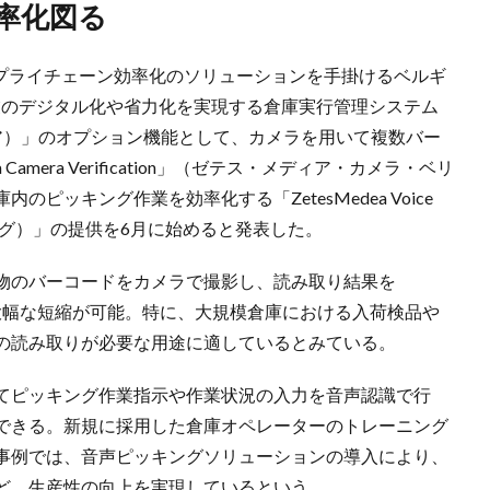
率化図る
サプライチェーン効率化のソリューションを手掛けるベルギ
作業のデジタル化や省力化を実現する倉庫実行管理システム
メディア）」のオプション機能として、カメラを用いて複数バー
amera Verification」（ゼテス・メディア・カメラ・ベリ
ピッキング作業を効率化する「ZetesMedea Voice
キング）」の提供を6月に始めると発表した。
物のバーコードをカメラで撮影し、読み取り結果を
間の大幅な短縮が可能。特に、大規模倉庫における入荷検品や
の読み取りが必要な用途に適しているとみている。
てピッキング作業指示や作業状況の入力を音声認識で行
できる。新規に採用した倉庫オペレーターのトレーニング
事例では、音声ピッキングソリューションの導入により、
ど、生産性の向上を実現しているという。