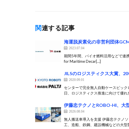
関連する記事
海運脱炭素化の非営利団体GC
2023.07.04
期間5年間、バイオ燃料活用などで連携 海
for Maritime Decar[…]
JILSのロジスティクス大賞、20年度
2020.09.01
センターで完全無人自動ケースピックロ
日、ロジスティクス推進に向けて優れた
伊藤忠テクノとROBO-HI、
2026.08.04
無人搬送車導入を支援 伊藤忠テクノソリ
工、造船、鉄鋼、建設機械などの大型製