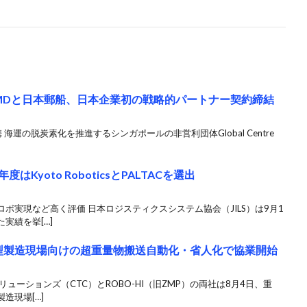
MDと日本郵船、日本企業初の戦略的パートナー契約締結
運の脱炭素化を推進するシンガポールの非営利団体Global Centre
はKyoto RoboticsとPALTACを選出
ボ実現など高く評価 日本ロジスティクスシステム協会（JILS）は9月1
実績を挙[…]
大型製造現場向けの超重量物搬送自動化・省人化で協業開始
ューションズ（CTC）とROBO-HI（旧ZMP）の両社は8月4日、重
造現場[…]