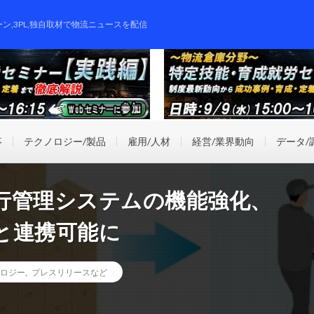
ーン,3PL,独自取材で物流ニュースを配信
事
テクノロジー/製品
雇用/人材
経営/業界動向
データ/
行管理システムの機能強化、
と連携可能に
ロジー
,
プレスリリースなど