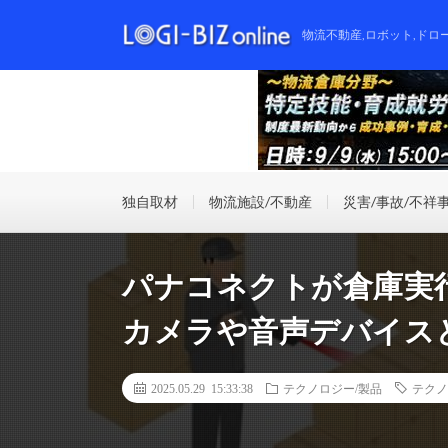
物流不動産,ロボット,ドロ
独自取材
物流施設/不動産
災害/事故/不祥
パナコネクトが倉庫実
カメラや音声デバイス
2025.05.29 15:33:38
テクノロジー/製品
テクノ