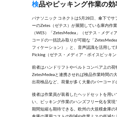
検品やピッキング作業の効
パナソニック コネクトは5月28日、傘下で
ーのZetes（ゼテス）が展開している庫内
（WES）「ZetesMedea」（ゼテス・
コードの一括読み取りが可能な「ZetesMedea C
フィケーション）」と、音声認識を活用して庫内の
Picking（ゼテス・メディア・ボイスピッ
前者はハンドリフトやベルトコンベア上の荷
ZetesMedeaと連携させれば検品作業時
出荷検品など、荷量が多く大量のバーコード
後者は作業員が装着したヘッドセットを用い
い、ピッキング作業のハンズフリー化を実現
期間短縮も期待できる。欧州の大規模倉庫の
倉庫の運用コストの削減や作業ミスの低減な