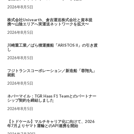
2026年8月5日
株式会社Univearth、倉吉運送株式会社と資本提
携〜山陰エリアへ実運送ネットワークを拡大〜
2026年8月5日
川崎重工業／ばら積運搬船「ARISTOS II」の引き渡
し
2026年8月5日
フジトランスコーポレーション／新造船「蓉翔丸」
就航
2026年8月5日
ネバーマイル：TGR Haas F1 Teamとのパートナー
シップ契約を締結しました
2026年8月5日
【トドケール】マルチキャリア化に向けて、2026
年7月よりヤマト運輸とのAPI連携を開始
2026年7月30日