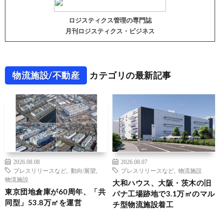
ロジスティクス管理の専門誌
月刊ロジスティクス・ビジネス
物流施設/不動産
カテゴリの最新記事
2026.08.08
2026.08.07
プレスリリースなど
,
動向/展望
,
プレスリリースなど
,
物流施設
物流施設
大和ハウス、大阪・茨木の旧
東京団地倉庫が60周年、「共
パナ工場跡地で3.1万㎡のマル
同型」53.8万㎡を運営
チ型物流施設着工