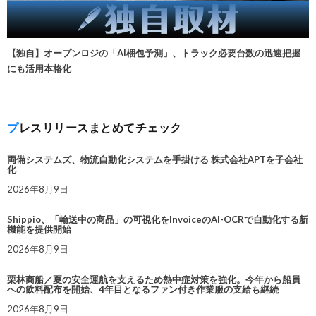
【独自】オープンロジの「AI梱包予測」、トラック必要台数の迅速把握
にも活用本格化
プレスリリースまとめてチェック
両備システムズ、物流自動化システムを手掛ける 株式会社APTを子会社
化
2026年8月9日
Shippio、「輸送中の商品」の可視化をInvoiceのAI-OCRで自動化する新
機能を提供開始
2026年8月9日
栗林商船／夏の安全運航を支えるため熱中症対策を強化。今年から船員
への飲料配布を開始、4年目となるファン付き作業服の支給も継続
2026年8月9日