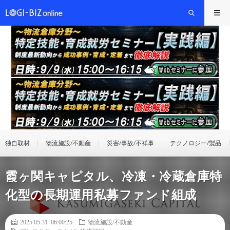
独自取材
物流施設/不動産
災害/事故/不祥事
テクノロジー/製品
霞ヶ関キャピタル、冷凍・冷蔵倉庫特
化型の長期運用私募ファンド組成
2025.05.31 06:00:25
物流施設/不動産