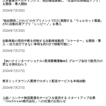
三井倉庫ホールディングス、受託物流業務に 「生成AI出荷検品アプリ」
を開発・導入開始
2026年7月30日
“独自開発こだわり”のサプリメントでD2C展開する「ウェルモット製薬」
がEC自動出荷アプリ「シッピーノ」を導入
2026年7月30日
自動車船の荷役中断を抑制する自動車移動用「スケーター」を開発・導
入 ～自力走行できない車両を約5分で移動可能に～
2026年7月27日
【㈱ハナインターナショナル×星清重機運輸㈱】グループ会社で販売力の
更なる強化ねらう
2026年7月27日
東京ミッドタウン八重洲でロボット配送サービスを本格始動
2026年7月27日
上組／コンテナ物流最適化サービスを提供する スタートアップ企業
「OneStream株式会社」への出資のお知らせ