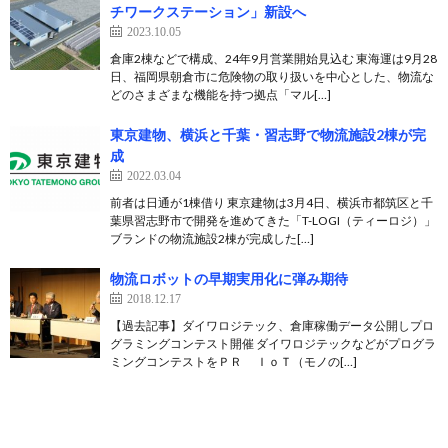
チワークステーション」新設へ
2023.10.05
倉庫2棟などで構成、24年9月営業開始見込む 東海運は9月28
日、福岡県朝倉市に危険物の取り扱いを中心とした、物流な
どのさまざまな機能を持つ拠点「マル[…]
東京建物、横浜と千葉・習志野で物流施設2棟が完
成
2022.03.04
前者は日通が1棟借り 東京建物は3月4日、横浜市都筑区と千
葉県習志野市で開発を進めてきた「T-LOGI（ティーロジ）」
ブランドの物流施設2棟が完成した[…]
物流ロボットの早期実用化に弾み期待
2018.12.17
【過去記事】ダイワロジテック、倉庫稼働データ公開しプロ
グラミングコンテスト開催 ダイワロジテックなどがプログラ
ミングコンテストをＰＲ ＩｏＴ（モノの[…]