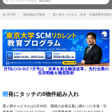
プレスリリースなど
,
物流施設
物流施設/不動産
霞ヶ関キャピタル、冷凍・冷蔵倉庫特化型
HOME
月刊LOGI-BIZ 7月号は「未来を創る輸送改革」 先行企業の
生存戦略を徹底取材
開発にタッチの8物件組み入れ
霞ヶ関キャピタルは5月30日、開発の企画立案に携わった冷凍・冷
蔵倉庫「LOGI FLAG COLD」、3温度帯倉庫「LOGI FLAG DRY &