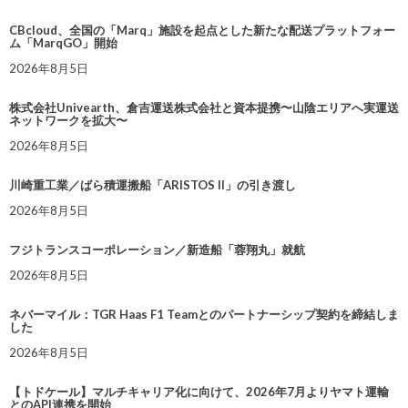
CBcloud、全国の「Marq」施設を起点とした新たな配送プラットフォー
ム「MarqGO」開始
2026年8月5日
株式会社Univearth、倉吉運送株式会社と資本提携〜山陰エリアへ実運送
ネットワークを拡大〜
2026年8月5日
川崎重工業／ばら積運搬船「ARISTOS II」の引き渡し
2026年8月5日
フジトランスコーポレーション／新造船「蓉翔丸」就航
2026年8月5日
ネバーマイル：TGR Haas F1 Teamとのパートナーシップ契約を締結しま
した
2026年8月5日
【トドケール】マルチキャリア化に向けて、2026年7月よりヤマト運輸
とのAPI連携を開始