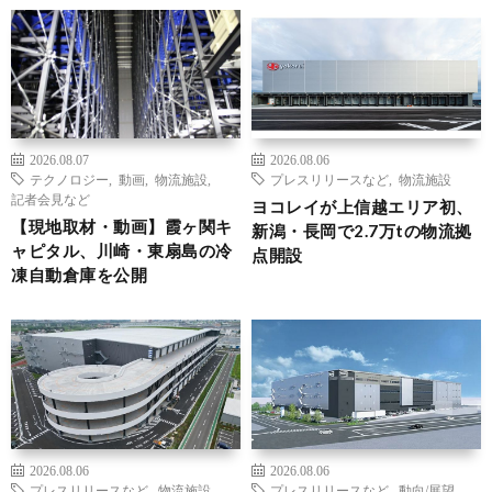
2026.08.07
2026.08.06
テクノロジー
,
動画
,
物流施設
,
プレスリリースなど
,
物流施設
記者会見など
ヨコレイが上信越エリア初、
【現地取材・動画】霞ヶ関キ
新潟・長岡で2.7万tの物流拠
ャピタル、川崎・東扇島の冷
点開設
凍自動倉庫を公開
2026.08.06
2026.08.06
プレスリリースなど
,
物流施設
プレスリリースなど
,
動向/展望
,