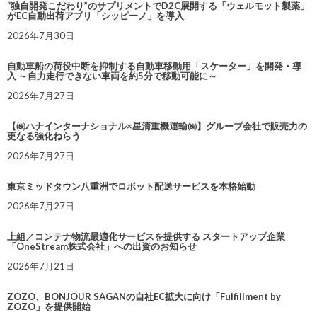
“独自開発こだわり”のサプリメントでD2C展開する「ウェルモット製薬」
がEC自動出荷アプリ「シッピーノ」を導入
2026年7月30日
自動車船の荷役中断を抑制する自動車移動用「スケーター」を開発・導
入 ～自力走行できない車両を約5分で移動可能に～
2026年7月27日
【㈱ハナインターナショナル×星清重機運輸㈱】グループ会社で販売力の
更なる強化ねらう
2026年7月27日
東京ミッドタウン八重洲でロボット配送サービスを本格始動
2026年7月27日
上組／コンテナ物流最適化サービスを提供する スタートアップ企業
「OneStream株式会社」への出資のお知らせ
2026年7月21日
ZOZO、BONJOUR SAGANの自社EC拡大に向け「Fulfillment by
ZOZO」を提供開始