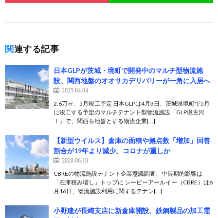
関連する記事
日本GLPが茨城・境町で開発中のマルチ型物流施
設、関西地盤のオオサカデリバリーが一角に入居へ
2025.04.04
2.6万㎡、5月竣工予定 日本GLPは4月3日、茨城県境町で5月
に竣工する予定のマルチテナント型物流施設「GLP境古河
Ⅰ」で、関西を地盤とする物流企業[…]
【新型ウイルス】倉庫の面積や拠点数「増加」回答
割合が19年より減少、コロナが重しか
2020.06.16
CBREの物流施設テナント企業意識調査、中長期的影響は
「在庫積み増し」トップに シービーアールイー（CBRE）は6
月16日、物流施設利用に関するテナン[…]
小野建が長崎支店に新倉庫開設、鉄鋼製品の加工需