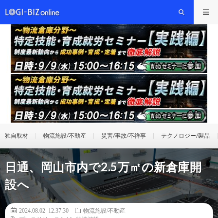
独自取材
物流施設/不動産
災害/事故/不祥事
テクノロジー/製品
日通、岡山市内で2.5万㎡の新倉庫開
設へ
2024.08.02 12:37:30
物流施設/不動産