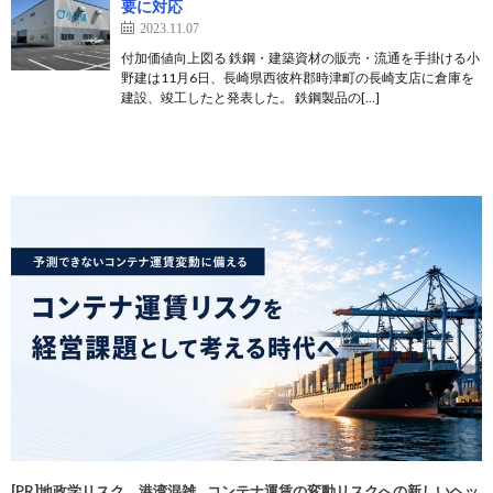
要に対応
2023.11.07
付加価値向上図る 鉄鋼・建築資材の販売・流通を手掛ける小
野建は11月6日、長崎県西彼杵郡時津町の長崎支店に倉庫を
建設、竣工したと発表した。 鉄鋼製品の[…]
[PR]地政学リスク、港湾混雑…コンテナ運賃の変動リスクへの新しいヘッ