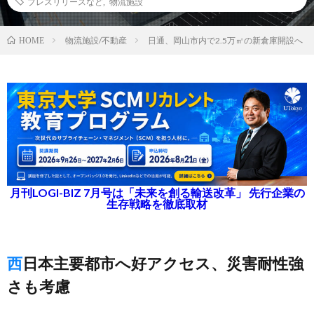
プレスリリースなど
,
物流施設
物流施設/不動産
日通、岡山市内で2.5万㎡の新倉庫開設へ
HOME
月刊LOGI-BIZ 7月号は「未来を創る輸送改革」 先行企業の
生存戦略を徹底取材
西日本主要都市へ好アクセス、災害耐性強
さも考慮