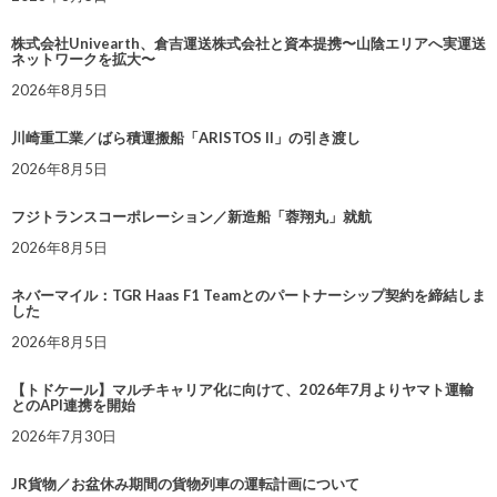
株式会社Univearth、倉吉運送株式会社と資本提携〜山陰エリアへ実運送
ネットワークを拡大〜
2026年8月5日
川崎重工業／ばら積運搬船「ARISTOS II」の引き渡し
2026年8月5日
フジトランスコーポレーション／新造船「蓉翔丸」就航
2026年8月5日
ネバーマイル：TGR Haas F1 Teamとのパートナーシップ契約を締結しま
した
2026年8月5日
【トドケール】マルチキャリア化に向けて、2026年7月よりヤマト運輸
とのAPI連携を開始
2026年7月30日
JR貨物／お盆休み期間の貨物列車の運転計画について