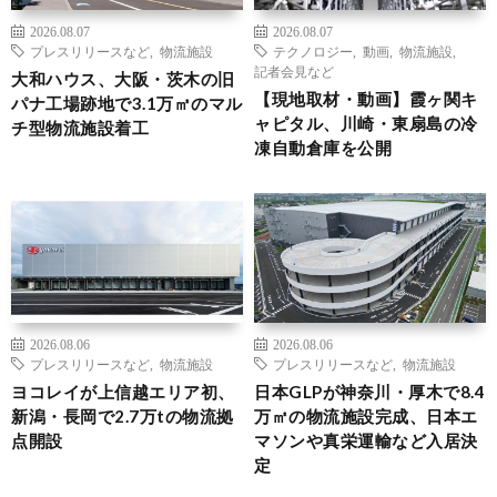
2026.08.07
2026.08.07
プレスリリースなど
,
物流施設
テクノロジー
,
動画
,
物流施設
,
記者会見など
大和ハウス、大阪・茨木の旧
【現地取材・動画】霞ヶ関キ
パナ工場跡地で3.1万㎡のマル
ャピタル、川崎・東扇島の冷
チ型物流施設着工
凍自動倉庫を公開
2026.08.06
2026.08.06
プレスリリースなど
,
物流施設
プレスリリースなど
,
物流施設
ヨコレイが上信越エリア初、
日本GLPが神奈川・厚木で8.4
新潟・長岡で2.7万tの物流拠
万㎡の物流施設完成、日本エ
点開設
マソンや真栄運輸など入居決
定