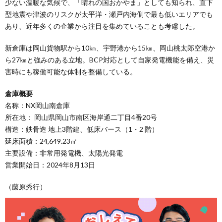
少ない温暖な気候で、「晴れの国おかやま」としても知られ、直下
型地震や津波のリスクが太平洋・瀬戸内海側で最も低いエリアでも
あり、近年多くの企業から注目を集めていることも考慮した。
新倉庫は岡山貨物駅から10㎞、宇野港から15㎞、岡山桃太郎空港か
ら27㎞と強みのある立地。BCP対応として自家発電機能を備え、災
害時にも稼働可能な体制を整備している。
倉庫概要
名称：NX岡山南倉庫
所在地： 岡山県岡山市南区海岸通二丁目4番20号
構造：鉄骨造 地上3階建、低床バース（1・2 階）
延床面積：24,649.23㎡
主要設備：非常用発電機、太陽光発電
営業開始日：2024年8月13日
（藤原秀行）