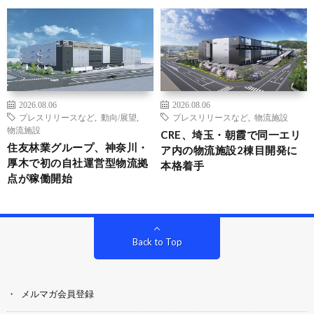
2026.08.06
2026.08.06
プレスリリースなど
,
動向/展望
,
プレスリリースなど
,
物流施設
物流施設
CRE、埼玉・朝霞で同一エリ
住友林業グループ、神奈川・
ア内の物流施設2棟目開発に
厚木で初の自社運営型物流拠
本格着手
点が稼働開始
Back to Top
メルマガ会員登録