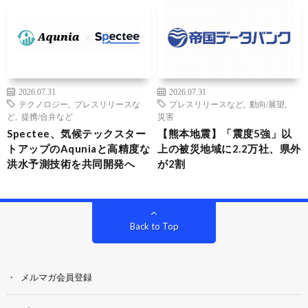
2026.07.31
2026.07.31
テクノロジー
,
プレスリリースな
プレスリリースなど
,
動向/展望
,
ど
,
提携/合弁など
災害
Spectee、気候テックスター
【熊本地震】「震度5強」以
トアップのAquniaと高精度な
上の被災地域に2.2万社、県外
洪水予測技術を共同開発へ
が2割
Back to Top
メルマガ会員登録