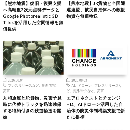
【熊本地震】復旧・復興支援
【熊本地震】JR貨物と全国通
へ高精度3次元点群データと
運連盟、被災自治体への救援
Google Photorealistic 3D
物資を無償輸送
Tilesを活用した空間情報を無
償提供
2026.08.04
2026.08.03
プレスリリースなど
,
動向/展望
,
AI
,
ドローン
,
プレスリリースな
災害
ど
,
提携/合弁など
,
災害
丸和通運とJR貨物、災害予見
エアロネクストとチェンジ
時に代替トラックを迅速確保
HD、AIドローン活用した自
する特約付きの鉄道輸送を開
治体の防災体制構築支援で新
始
たに提携