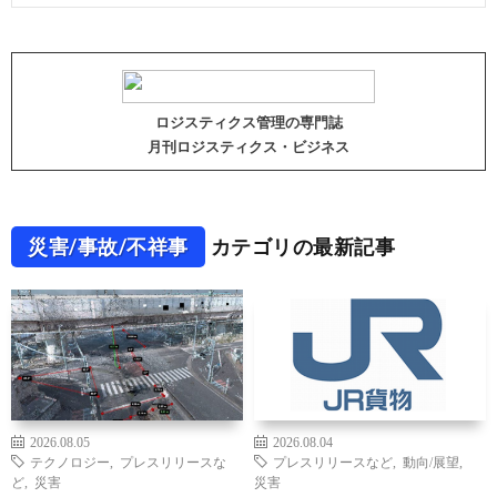
ロジスティクス管理の専門誌
月刊ロジスティクス・ビジネス
災害/事故/不祥事
カテゴリの最新記事
2026.08.05
2026.08.04
テクノロジー
,
プレスリリースな
プレスリリースなど
,
動向/展望
,
ど
,
災害
災害