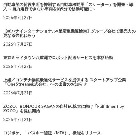
自動車船の荷役中断を抑制する自動車移動用「スケーター」を開発・導
入 ～自力走行できない車両を約5分で移動可能に～
2026年7月27日
【㈱ハナインターナショナル×星清重機運輸㈱】グループ会社で販売力の
更なる強化ねらう
2026年7月27日
東京ミッドタウン八重洲でロボット配送サービスを本格始動
2026年7月27日
上組／コンテナ物流最適化サービスを提供する スタートアップ企業
「OneStream株式会社」への出資のお知らせ
2026年7月21日
ZOZO、BONJOUR SAGANの自社EC拡大に向け「Fulfillment by
ZOZO」を提供開始
2026年7月21日
ロジポケ、「パスキー認証（MFA）」機能をリリース