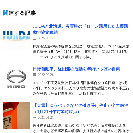
関連する記事
JUIDAと北海道、災害時のドローン活用した支援活
動で協定締結
2025.05.14
操縦者派遣や機体提供など担当 一般社団法人日本UAS産業振
興協議会（JUIDA）は5月12日、北海道と「災害時における
ドローンによる支援活動に関する協[…]
日野自動車、経団連の活動を年内いっぱい自粛
2022.09.28
エンジン不正発覚受け 日本経済団体連合会（経団連）は9月
27日、エンジンの排出ガスや燃費の性能認証で相次ぎ不正行
為が発覚した日野自動車が、活動を自粛す[…]
【大雪】ゆうパックなどの引き受け停止が全て解消
（1月21日午前零時時点）
2021.01.21
送達遅延は北海道、富山や福井などで続く 日本郵便による
と、大雪など天候不良の影響により新潟県上越市の一部向け