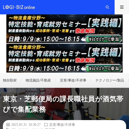
独自取材
物流施設/不動産
災害/事故/不祥事
テクノロジー/製品
東京・芝郵便局の課長職社員が酒気帯
びで集配業務
2025.05.31 10:30:27
災害/事故/不祥事