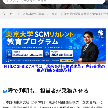
プレスリリースなど
,
不祥事
災害/事故/不祥事
東京・芝郵便局の課長職社員が酒気帯びで
HOME
月刊LOGI-BIZ 7月号は「未来を創る輸送改革」 先行企業の
生存戦略を徹底取材
点呼で判明も、担当者が乗務させる
日本郵便東京支社は5月30日、東京都港区西新橋の「芝郵便局」に
勤める課長職の社員が、郵便物などの集配業務の際、酒気帯び運転