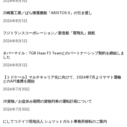
2026年8月5日
川崎重工業／ばら積運搬船「ARISTOS II」の引き渡し
2026年8月5日
フジトランスコーポレーション／新造船「蓉翔丸」就航
2026年8月5日
ネバーマイル：TGR Haas F1 Teamとのパートナーシップ契約を締結しま
した
2026年8月5日
【トドケール】マルチキャリア化に向けて、2026年7月よりヤマト運輸
とのAPI連携を開始
2026年7月30日
JR貨物／お盆休み期間の貨物列車の運転計画について
2026年7月30日
にしてつドイツ現地法人 シュツットガルト事務所移転のご案内