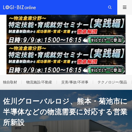
独自取材
物流施設/不動産
災害/事故/不祥事
テクノロジー/製品
佐川グローバルロジ、熊本・菊池市に
半導体などの物流需要に対応する営業
所新設