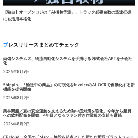
【独自】オープンロジの「AI梱包予測」、トラック必要台数の迅速把握
にも活用本格化
プレスリリースまとめてチェック
両備システムズ、物流自動化システムを手掛ける 株式会社APTを子会社
化
2026年8月9日
Shippio、「輸送中の商品」の可視化をInvoiceのAI-OCRで自動化する新
機能を提供開始
2026年8月9日
栗林商船／夏の安全運航を支えるため熱中症対策を強化。今年から船員
への飲料配布を開始、4年目となるファン付き作業服の支給も継続
2026年8月9日
CBcloud、全国の「Marq」施設を起点とした新たな配送プラットフォー