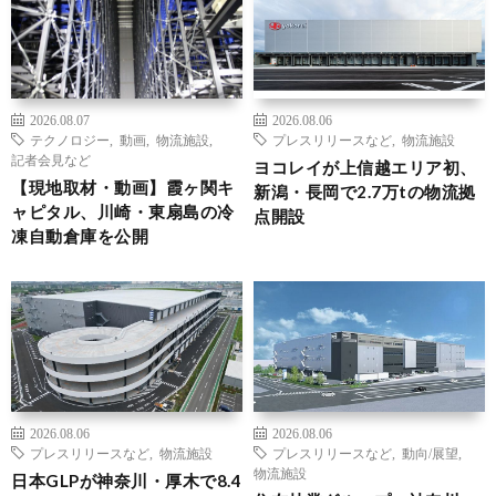
2026.08.07
2026.08.06
テクノロジー
,
動画
,
物流施設
,
プレスリリースなど
,
物流施設
記者会見など
ヨコレイが上信越エリア初、
【現地取材・動画】霞ヶ関キ
新潟・長岡で2.7万tの物流拠
ャピタル、川崎・東扇島の冷
点開設
凍自動倉庫を公開
2026.08.06
2026.08.06
プレスリリースなど
,
物流施設
プレスリリースなど
,
動向/展望
,
物流施設
日本GLPが神奈川・厚木で8.4