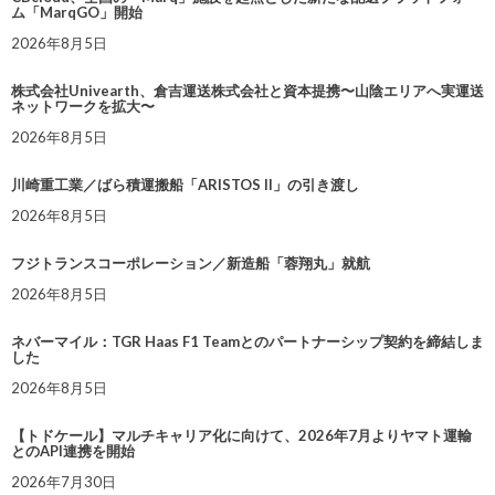
ム「MarqGO」開始
2026年8月5日
株式会社Univearth、倉吉運送株式会社と資本提携〜山陰エリアへ実運送
ネットワークを拡大〜
2026年8月5日
川崎重工業／ばら積運搬船「ARISTOS II」の引き渡し
2026年8月5日
フジトランスコーポレーション／新造船「蓉翔丸」就航
2026年8月5日
ネバーマイル：TGR Haas F1 Teamとのパートナーシップ契約を締結しま
した
2026年8月5日
【トドケール】マルチキャリア化に向けて、2026年7月よりヤマト運輸
とのAPI連携を開始
2026年7月30日