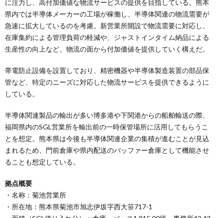
に注力し、高付加価値な物流サービスの提供を目指している。熊本
県内では半導体メーカーの工場が稼働し、半導体関連の物流需要が
急速に拡大しているのを考慮。新営業所開設で物流需要に対応し、
在庫集約による管理負荷の軽減や、ジャストインタイム納品による
生産性の向上など、物流の面から付加価値を提供していく構えだ。
帯電防止設備を設置しており、精密機器や半導体製造装置の部品保
管など、特定のニーズに対応した物流サービスを提供できるように
している。
半導体関連製品の輸出が多い博多港や下関港からの船舶輸送の際、
福岡県内のSGL営業所を輸出前の一時保管場所に活用してもらうこ
とを想定。熊本県は今後も半導体関連企業の集積が進むことが見込
まれるため、門前倉庫や県内配送のバッファー倉庫として機能させ
ることも想定している。
拠点概要
・名称：菊池営業所
・所在地：熊本県菊池市旭志伊坂字西大笹717-1