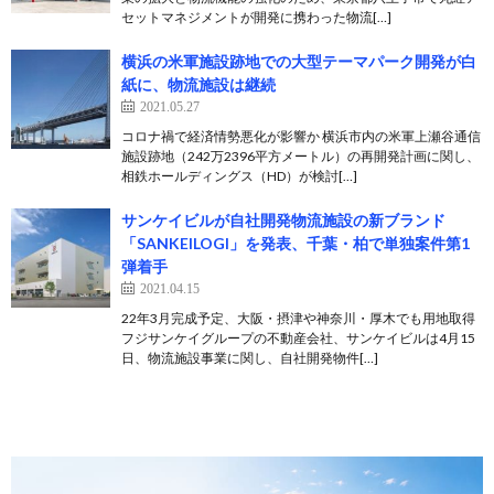
セットマネジメントが開発に携わった物流[…]
横浜の米軍施設跡地での大型テーマパーク開発が白
紙に、物流施設は継続
2021.05.27
コロナ禍で経済情勢悪化が影響か 横浜市内の米軍上瀬谷通信
施設跡地（242万2396平方メートル）の再開発計画に関し、
相鉄ホールディングス（HD）が検討[…]
サンケイビルが自社開発物流施設の新ブランド
「SANKEILOGI」を発表、千葉・柏で単独案件第1
弾着手
2021.04.15
22年3月完成予定、大阪・摂津や神奈川・厚木でも用地取得
フジサンケイグループの不動産会社、サンケイビルは4月15
日、物流施設事業に関し、自社開発物件[…]