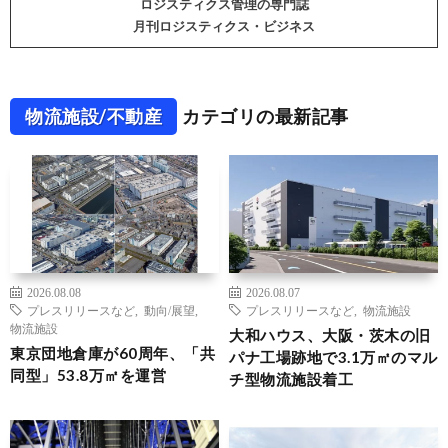
ロジスティクス管理の専門誌
月刊ロジスティクス・ビジネス
物流施設/不動産
カテゴリの最新記事
2026.08.08
2026.08.07
プレスリリースなど
,
動向/展望
,
プレスリリースなど
,
物流施設
物流施設
大和ハウス、大阪・茨木の旧
東京団地倉庫が60周年、「共
パナ工場跡地で3.1万㎡のマル
同型」53.8万㎡を運営
チ型物流施設着工