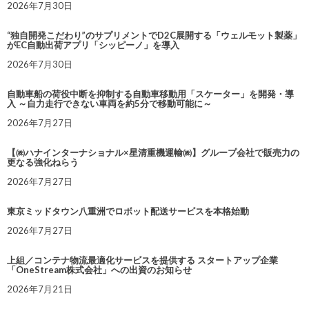
2026年7月30日
“独自開発こだわり”のサプリメントでD2C展開する「ウェルモット製薬」
がEC自動出荷アプリ「シッピーノ」を導入
2026年7月30日
自動車船の荷役中断を抑制する自動車移動用「スケーター」を開発・導
入 ～自力走行できない車両を約5分で移動可能に～
2026年7月27日
【㈱ハナインターナショナル×星清重機運輸㈱】グループ会社で販売力の
更なる強化ねらう
2026年7月27日
東京ミッドタウン八重洲でロボット配送サービスを本格始動
2026年7月27日
上組／コンテナ物流最適化サービスを提供する スタートアップ企業
「OneStream株式会社」への出資のお知らせ
2026年7月21日