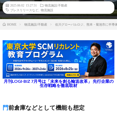
2025.06.02 15:27:51
物流施設/不動産
プレスリリースなど
,
物流施設
物流施設/不動産
佐川グローバルロジ、熊本・菊池市に半導
HOME
月刊LOGI-BIZ 7月号は「未来を創る輸送改革」 先行企業の
生存戦略を徹底取材
門前倉庫などとして機能も想定