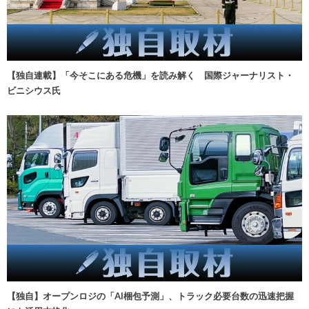
【独自連載】「今そこにある危機」を読み解く 国際ジャーナリスト・
ビニシウス氏
【独自】オープンロジの「AI梱包予測」、トラック必要台数の迅速把握