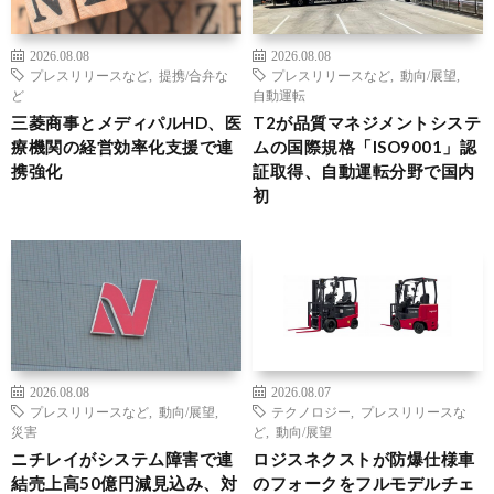
2026.08.08
2026.08.08
プレスリリースなど
,
提携/合弁な
プレスリリースなど
,
動向/展望
,
ど
自動運転
三菱商事とメディパルHD、医
T2が品質マネジメントシステ
療機関の経営効率化支援で連
ムの国際規格「ISO9001」認
携強化
証取得、自動運転分野で国内
初
2026.08.08
2026.08.07
プレスリリースなど
,
動向/展望
,
テクノロジー
,
プレスリリースな
災害
ど
,
動向/展望
ニチレイがシステム障害で連
ロジスネクストが防爆仕様車
結売上高50億円減見込み、対
のフォークをフルモデルチェ