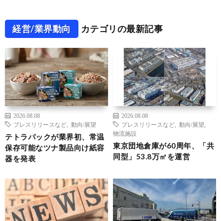
経営/業界動向
カテゴリの最新記事
2026.08.08
2026.08.08
プレスリリースなど
,
動向/展望
プレスリリースなど
,
動向/展望
,
物流施設
テトラパックが業界初、常温
東京団地倉庫が60周年、「共
保存可能なツナ製品向け紙容
同型」53.8万㎡を運営
器を発表