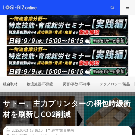
独自取材
物流施設/不動産
災害/事故/不祥事
テクノロジー/製品
サトー、主力プリンターの梱包時緩衝
材を刷新しCO2削減
2025.06.03 18:16:16
経営/業界動向