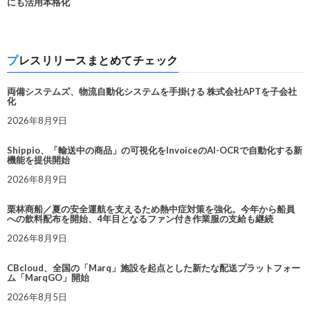
にも活用本格化
プレスリリースまとめてチェック
両備システムズ、物流自動化システムを手掛ける 株式会社APTを子会社
化
2026年8月9日
Shippio、「輸送中の商品」の可視化をInvoiceのAI-OCRで自動化する新
機能を提供開始
2026年8月9日
栗林商船／夏の安全運航を支えるため熱中症対策を強化。今年から船員
への飲料配布を開始、4年目となるファン付き作業服の支給も継続
2026年8月9日
CBcloud、全国の「Marq」施設を起点とした新たな配送プラットフォー
ム「MarqGO」開始
2026年8月5日