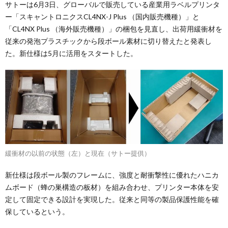
サトーは6月3日、グローバルで販売している産業用ラベルプリンタ
ー「スキャントロニクスCL4NX-J Plus （国内販売機種）」と
「CL4NX Plus （海外販売機種）」の梱包を見直し、出荷用緩衝材を
従来の発泡プラスチックから段ボール素材に切り替えたと発表し
た。新仕様は5月に活用をスタートした。
緩衝材の以前の状態（左）と現在（サトー提供）
新仕様は段ボール製のフレームに、強度と耐衝撃性に優れたハニカ
ムボード（蜂の巣構造の板材）を組み合わせ、プリンター本体を安
定して固定できる設計を実現した。従来と同等の製品保護性能を確
保しているという。