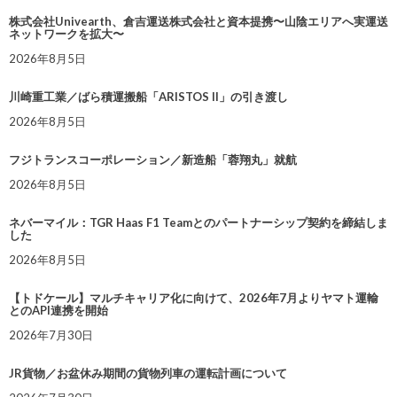
株式会社Univearth、倉吉運送株式会社と資本提携〜山陰エリアへ実運送
ネットワークを拡大〜
2026年8月5日
川崎重工業／ばら積運搬船「ARISTOS II」の引き渡し
2026年8月5日
フジトランスコーポレーション／新造船「蓉翔丸」就航
2026年8月5日
ネバーマイル：TGR Haas F1 Teamとのパートナーシップ契約を締結しま
した
2026年8月5日
【トドケール】マルチキャリア化に向けて、2026年7月よりヤマト運輸
とのAPI連携を開始
2026年7月30日
JR貨物／お盆休み期間の貨物列車の運転計画について