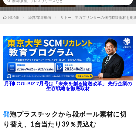
動向/展望
,
プレスリリースなど
経営/業界動向
サトー、主力プリンターの梱包時緩衝材を刷新
HOME
月刊LOGI-BIZ 7月号は「未来を創る輸送改革」 先行企業の
生存戦略を徹底取材
発泡プラスチックから段ボール素材に切
り替え、1台当たり39％見込む