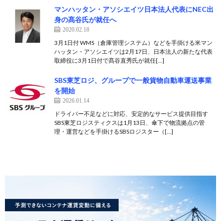
マンハッタン・アソシエイツ日本法人代表にNEC出
身の髙谷氏が就任へ
2020.02.18
3月1日付 WMS（倉庫管理システム）などを手掛ける米マン
ハッタン・アソシエイツは2月17日、日本法人の新たな代表
取締役に3月1日付で髙谷直秀氏が就任[…]
SBS東芝ロジ、グループで一般貨物自動車運送事業
を開始
2026.01.14
ドライバー不足などに対応、安定的なサービス提供目指す
SBS東芝ロジスティクスは1月13日、傘下で物流拠点の管
理・運営などを手掛けるSBSロジスター（[…]