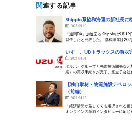
関連する記事
Shippio系協和海運の新社長
2025.09.19
「通関DX」加速図る Shippioは
就任したと発表した。 協和海運は202[
いすゞ、UDトラックスの買収
2021.04.01
ボルボ・グループと先進技術開発など加
業）の買収手続きが完了、完全子会社化
【独自取材・物流施設デベロッ
（前編）
2021.04.12
「経済情勢が厳しくても選択される優
オンラインの単独インタビューに応じた。