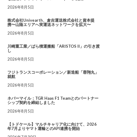
2026年8月5日
株式会社Univearth、倉吉運送株式会社と資本提
携〜山陰エリアへ実運送ネットワークを拡大〜
2026年8月5日
川崎重工業／ばら積運搬船「ARISTOS II」の引き渡
し
2026年8月5日
フジトランスコーポレーション／新造船「蓉翔丸」
就航
2026年8月5日
ネバーマイル：TGR Haas F1 Teamとのパートナー
シップ契約を締結しました
2026年8月5日
【トドケール】マルチキャリア化に向けて、2026
年7月よりヤマト運輸とのAPI連携を開始
2026年7月30日