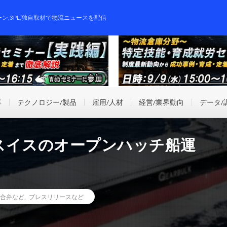
ーン,3PL,独自取材で物流ニュースを配信
事
テクノロジー/製品
雇用/人材
経営/業界動向
データ/
スイスのオープンハッチ船運
/合弁など
,
プレスリリースなど