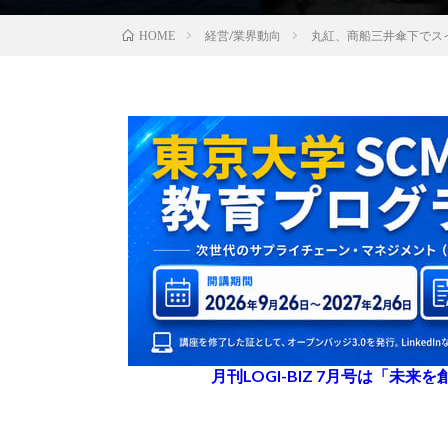
経営/業界動向
丸紅、商船三井傘下でス
HOME
月刊LOGI-BIZ 7月号は「未