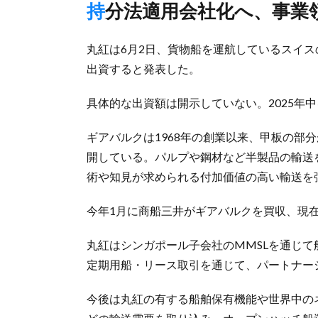
持分法適用会社化へ、事業
丸紅は6月2日、貨物船を運航しているスイスのGe
出資すると発表した。
具体的な出資額は開示していない。2025年
ギアバルクは1968年の創業以来、甲板の部
開している。パルプや鋼材など半製品の輸送
術や知見が求められる付加価値の高い輸送を
今年1月に商船三井がギアバルクを買収、現
丸紅はシンガポール子会社のMMSLを通じて
定期用船・リース取引を通じて、パートナー
今後は丸紅の有する船舶保有機能や世界中の