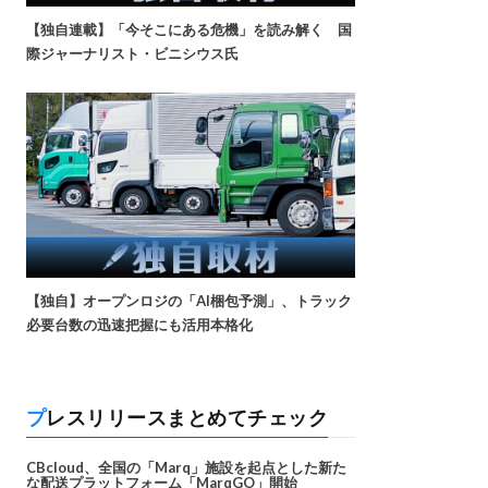
【独自連載】「今そこにある危機」を読み解く 国
際ジャーナリスト・ビニシウス氏
【独自】オープンロジの「AI梱包予測」、トラック
必要台数の迅速把握にも活用本格化
プレスリリースまとめてチェック
CBcloud、全国の「Marq」施設を起点とした新た
な配送プラットフォーム「MarqGO」開始