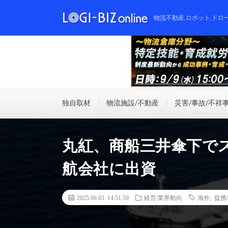
物流不動産,ロボット,ドロ
独自取材
物流施設/不動産
災害/事故/不祥
丸紅、商船三井傘下で
航会社に出資
2025.06.03 14:51:59
経営/業界動向
海外
,
提携