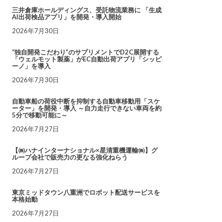
三井倉庫ホールディングス、受託物流業務に 「生成
AI出荷検品アプリ」を開発・導入開始
2026年7月30日
“独自開発こだわり”のサプリメントでD2C展開する
「ウェルモット製薬」がEC自動出荷アプリ「シッピ
ーノ」を導入
2026年7月30日
自動車船の荷役中断を抑制する自動車移動用「スケ
ーター」を開発・導入 ～自力走行できない車両を約
5分で移動可能に～
2026年7月27日
【㈱ハナインターナショナル×星清重機運輸㈱】グ
ループ会社で販売力の更なる強化ねらう
2026年7月27日
東京ミッドタウン八重洲でロボット配送サービスを
本格始動
2026年7月27日