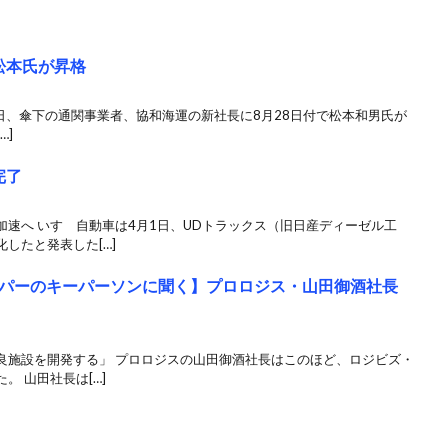
に松本氏が昇格
9月19日、傘下の通関事業者、協和海運の新社長に8月28日付で松本和男氏が
…]
完了
速へ いすゞ自動車は4月1日、UDトラックス（旧日産ディーゼル工
したと発表した[…]
パーのキーパーソンに聞く】プロロジス・山田御酒社長
良施設を開発する」 プロロジスの山田御酒社長はこのほど、ロジビズ・
 山田社長は[…]