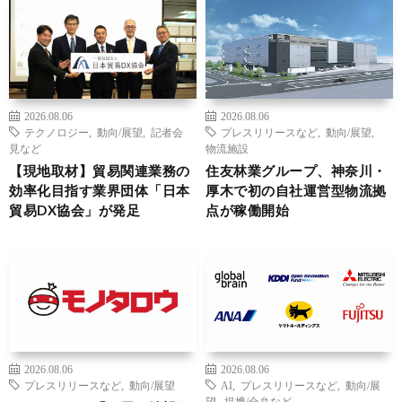
2026.08.06
2026.08.06
テクノロジー
,
動向/展望
,
記者会
プレスリリースなど
,
動向/展望
,
見など
物流施設
【現地取材】貿易関連業務の
住友林業グループ、神奈川・
効率化目指す業界団体「日本
厚木で初の自社運営型物流拠
貿易DX協会」が発足
点が稼働開始
2026.08.06
2026.08.06
プレスリリースなど
,
動向/展望
AI
,
プレスリリースなど
,
動向/展
望
,
提携/合弁など