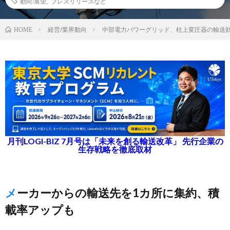
動向/展望
,
プレスリリースなど
経営/業界動向
中部電力パワーグリッド、柱上変圧器の輸送
HOME
月刊LOGI-BIZ 7月号は「未来を創る輸送改革」 先行企業の
生存戦略を徹底取材
メーカーからの輸送先を1カ所に集約、積
載率アップも