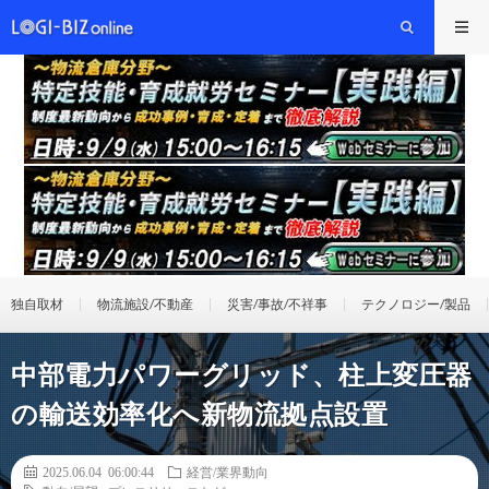
独自取材
物流施設/不動産
災害/事故/不祥事
テクノロジー/製品
中部電力パワーグリッド、柱上変圧器
の輸送効率化へ新物流拠点設置
2025.06.04 06:00:44
経営/業界動向