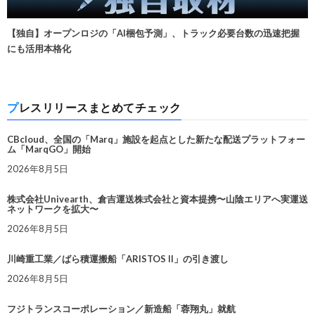
【独自】オープンロジの「AI梱包予測」、トラック必要台数の迅速把握
にも活用本格化
プレスリリースまとめてチェック
CBcloud、全国の「Marq」施設を起点とした新たな配送プラットフォー
ム「MarqGO」開始
2026年8月5日
株式会社Univearth、倉吉運送株式会社と資本提携〜山陰エリアへ実運送
ネットワークを拡大〜
2026年8月5日
川崎重工業／ばら積運搬船「ARISTOS II」の引き渡し
2026年8月5日
フジトランスコーポレーション／新造船「蓉翔丸」就航