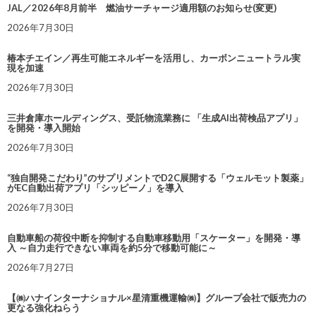
JAL／2026年8月前半 燃油サーチャージ適用額のお知らせ(変更)
2026年7月30日
椿本チエイン／再生可能エネルギーを活用し、カーボンニュートラル実
現を加速
2026年7月30日
三井倉庫ホールディングス、受託物流業務に 「生成AI出荷検品アプリ」
を開発・導入開始
2026年7月30日
“独自開発こだわり”のサプリメントでD2C展開する「ウェルモット製薬」
がEC自動出荷アプリ「シッピーノ」を導入
2026年7月30日
自動車船の荷役中断を抑制する自動車移動用「スケーター」を開発・導
入 ～自力走行できない車両を約5分で移動可能に～
2026年7月27日
【㈱ハナインターナショナル×星清重機運輸㈱】グループ会社で販売力の
更なる強化ねらう