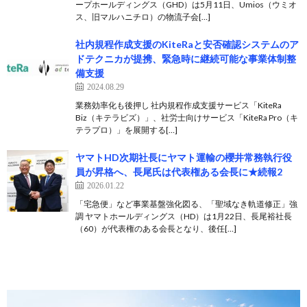
ープホールディングス（GHD）は5月11日、Umios（ウミオ
ス、旧マルハニチロ）の物流子会[…]
社内規程作成支援のKiteRaと安否確認システムのア
ドテクニカが提携、緊急時に継続可能な事業体制整
備支援
2024.08.29
業務効率化も後押し 社内規程作成支援サービス「KiteRa
Biz（キテラビズ）」、社労士向けサービス「KiteRa Pro（キ
テラプロ）」を展開する[…]
ヤマトHD次期社長にヤマト運輸の櫻井常務執行役
員が昇格へ、長尾氏は代表権ある会長に★続報2
2026.01.22
「宅急便」など事業基盤強化図る、「聖域なき軌道修正」強
調 ヤマトホールディングス（HD）は1月22日、長尾裕社長
（60）が代表権のある会長となり、後任[…]