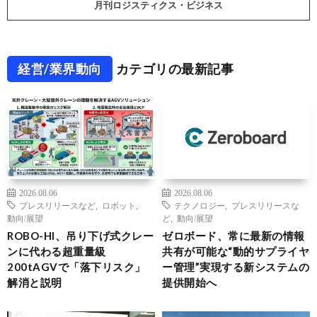
月刊ロジスティクス・ビジネス
経営/業界動向
カテゴリの最新記事
2026.08.06
2026.08.06
プレスリリースなど
,
ロボット
,
テクノロジー
,
プレスリリースな
動向/展望
ど
,
動向/展望
ROBO-HI、吊り下げ式クレー
ゼロボード、常に最新の情報
ンに代わる超重量級
共有が可能な“動的サプライヤ
200tAGVで「落下リスク」
ー管理”実現する新システムの
解消と説明
提供開始へ