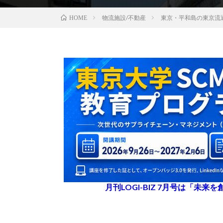
物流施設/不動産
東京・平和島の東京流
HOME
月刊LOGI-BIZ 7月号は「未