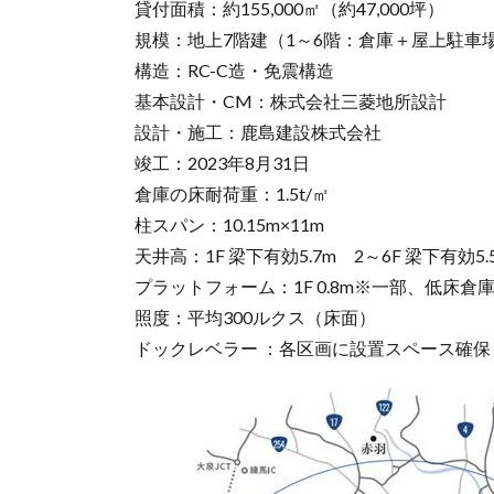
貸付面積：約155,000㎡（約47,000坪）
規模：地上7階建（1～6階：倉庫＋屋上駐車場
構造：RC-C造・免震構造
基本設計・CM：株式会社三菱地所設計
設計・施工：鹿島建設株式会社
竣工：2023年8月31日
倉庫の床耐荷重：1.5t/㎡
柱スパン：10.15m×11m
天井高：1F 梁下有効5.7m 2～6F 梁下有効5.
プラットフォーム：1F 0.8m
照度：平均300ルクス（床面）
ドックレベラー ：各区画に設置スペース確保