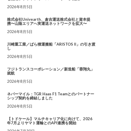
2026年8月5日
株式会社Univearth、倉吉運送株式会社と資本提
携〜山陰エリアへ実運送ネットワークを拡大〜
2026年8月5日
川崎重工業／ばら積運搬船「ARISTOS II」の引き渡
し
2026年8月5日
フジトランスコーポレーション／新造船「蓉翔丸」
就航
2026年8月5日
ネバーマイル：TGR Haas F1 Teamとのパートナー
シップ契約を締結しました
2026年8月5日
【トドケール】マルチキャリア化に向けて、2026
年7月よりヤマト運輸とのAPI連携を開始
2026年7月30日