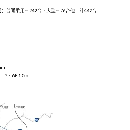
）普通乗用車242台・大型車76台他 計442台
5m
※一部、低床倉庫 2～6F 1.0m