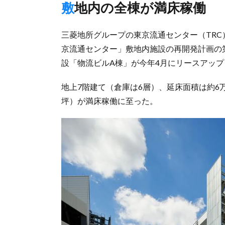
敷地内の全棟が満床稼働
三菱地所グループの東京流通センター（TRC
京流通センター」敷地内施設の再開発計画の第
設「物流ビルA棟」が今年4月にリースアッ
地上7階建て（倉庫は6層）、延床面積は約6万
坪）が満床稼働に至った。