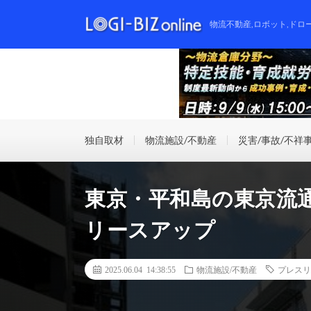
物流不動産,ロボット,ドロ
独自取材
物流施設/不動産
災害/事故/不祥
東京・平和島の東京流
リースアップ
2025.06.04 14:38:55
物流施設/不動産
プレスリ