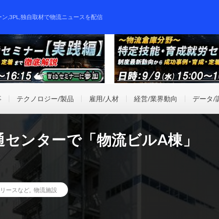
ーン,3PL,独自取材で物流ニュースを配信
事
テクノロジー/製品
雇用/人材
経営/業界動向
データ/
通センターで「物流ビルA棟」
リースなど
,
物流施設