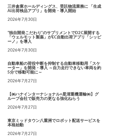
三井倉庫ホールディングス、受託物流業務に 「生成
AI出荷検品アプリ」を開発・導入開始
2026年7月30日
“独自開発こだわり”のサプリメントでD2C展開する
「ウェルモット製薬」がEC自動出荷アプリ「シッピ
ーノ」を導入
2026年7月30日
自動車船の荷役中断を抑制する自動車移動用「スケ
ーター」を開発・導入 ～自力走行できない車両を約
5分で移動可能に～
2026年7月27日
【㈱ハナインターナショナル×星清重機運輸㈱】グ
ループ会社で販売力の更なる強化ねらう
2026年7月27日
東京ミッドタウン八重洲でロボット配送サービスを
本格始動
2026年7月27日