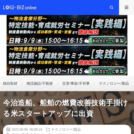
独自取材
物流施設/不動産
災害/事故/不祥事
テクノロジー/製品
今治造船、船舶の燃費改善技術手掛け
る米スタートアップに出資
2025.06.06 06:00:24
テクノロジー/製品