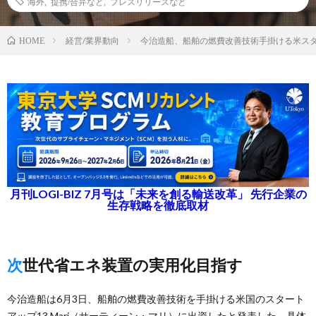
海外
,
提携/合弁など
,
プレスリリースなど
経営/業界動向
今治造船、船舶の燃費改善技術手掛ける米ス
HOME
月刊LOGI-BIZ 7月号は「未来を創る輸送改革」 先行企業の
生存戦略を徹底取材
次世代省エネ装置の実用化目指す
今治造船は6月3日、船舶の燃費改善技術を手掛ける米国のスタート
アップ13 Mari（サーティーン・マリ）に出資したと発表した。具体