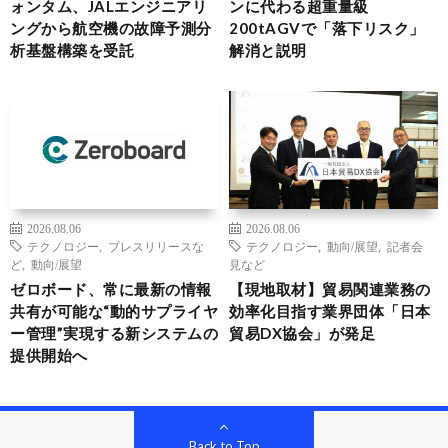
ォンタム、JALエンジニアリ
ンに代わる超重量級
ングから航空機の故障予測分
200tAGVで「落下リスク」
析基盤構築を受託
解消と説明
2026.08.06
2026.08.06
テクノロジー
,
プレスリリースな
テクノロジー
,
動向/展望
,
記者会
ど
,
動向/展望
見など
ゼロボード、常に最新の情報
【現地取材】貿易関連業務の
共有が可能な“動的サプライヤ
効率化目指す業界団体「日本
ー管理”実現する新システムの
貿易DX協会」が発足
提供開始へ
Back to Top