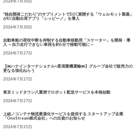
2026年7月30日
“独自開発こだわり”のサプリメントでD2C展開する「ウェルモット製薬」
がEC自動出荷アプリ「シッピーノ」を導入
2026年7月30日
自動車船の荷役中断を抑制する自動車移動用「スケーター」を開発・導
入 ～自力走行できない車両を約5分で移動可能に～
2026年7月27日
【㈱ハナインターナショナル×星清重機運輸㈱】グループ会社で販売力の
更なる強化ねらう
2026年7月27日
東京ミッドタウン八重洲でロボット配送サービスを本格始動
2026年7月27日
上組／コンテナ物流最適化サービスを提供する スタートアップ企業
「OneStream株式会社」への出資のお知らせ
2026年7月21日