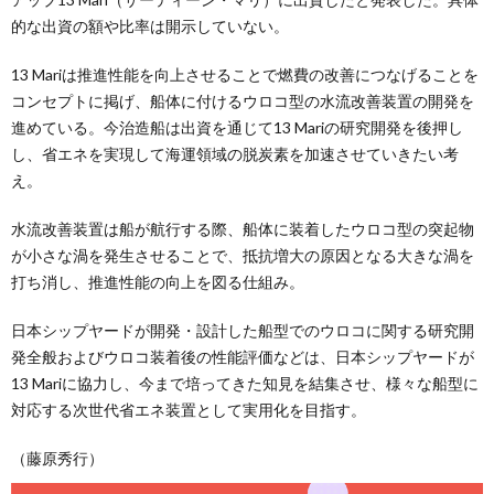
的な出資の額や比率は開示していない。
13 Mariは推進性能を向上させることで燃費の改善につなげることを
コンセプトに掲げ、船体に付けるウロコ型の水流改善装置の開発を
進めている。今治造船は出資を通じて13 Mariの研究開発を後押し
し、省エネを実現して海運領域の脱炭素を加速させていきたい考
え。
水流改善装置は船が航行する際、船体に装着したウロコ型の突起物
が小さな渦を発生させることで、抵抗増大の原因となる大きな渦を
打ち消し、推進性能の向上を図る仕組み。
日本シップヤードが開発・設計した船型でのウロコに関する研究開
発全般およびウロコ装着後の性能評価などは、日本シップヤードが
13 Mariに協力し、今まで培ってきた知見を結集させ、様々な船型に
対応する次世代省エネ装置として実用化を目指す。
（藤原秀行）