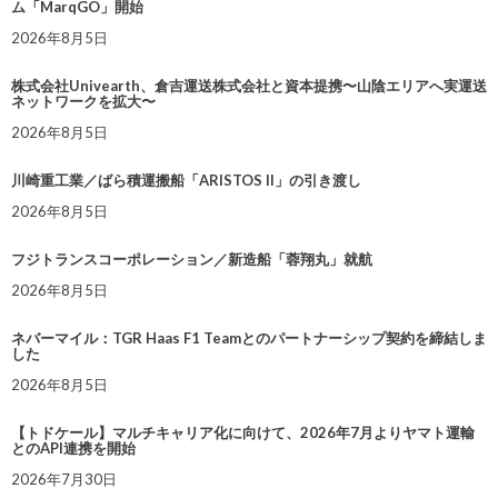
ム「MarqGO」開始
2026年8月5日
株式会社Univearth、倉吉運送株式会社と資本提携〜山陰エリアへ実運送
ネットワークを拡大〜
2026年8月5日
川崎重工業／ばら積運搬船「ARISTOS II」の引き渡し
2026年8月5日
フジトランスコーポレーション／新造船「蓉翔丸」就航
2026年8月5日
ネバーマイル：TGR Haas F1 Teamとのパートナーシップ契約を締結しま
した
2026年8月5日
【トドケール】マルチキャリア化に向けて、2026年7月よりヤマト運輸
とのAPI連携を開始
2026年7月30日