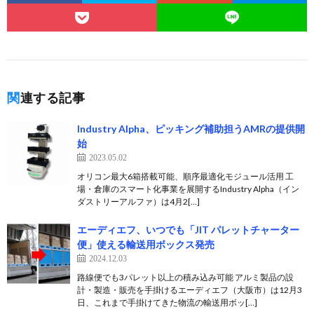
関連する記事
Industry Alpha、ピッキング補助担うAMRの提供開
始
2023.05.02
オリコン最大6箱搭載可能、順序最適化モジュール活用 工
場・倉庫のスマート化事業を展開するIndustry Alpha（イン
ダストリーアルファ）は4月2[…]
エーディエフ、いつでも「JIT パレットチャーター
便」使える輸送用ボックス発売
2024.12.03
路線便でも3パレット以上の積み込み可能 アルミ製品の設
計・製造・販売を手掛けるエーディエフ（大阪市）は12月3
日、これまで手掛けてきた物流の輸送用ボッ[…]