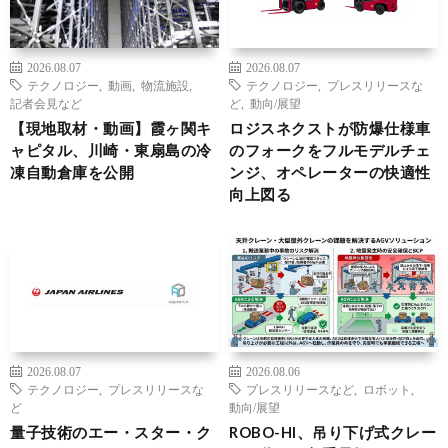
2026.08.07
2026.08.07
テクノロジー
,
動画
,
物流施設
,
テクノロジー
,
プレスリリースな
記者会見など
ど
,
動向/展望
【現地取材・動画】霞ヶ関キ
ロジスネクストが防爆仕様車
ャピタル、川崎・東扇島の冷
のフォークをフルモデルチェ
凍自動倉庫を公開
ンジ、オペレーターの快適性
向上図る
2026.08.07
2026.08.06
テクノロジー
,
プレスリリースな
プレスリリースなど
,
ロボット
,
ど
動向/展望
量子技術のエー・スター・ク
ROBO-HI、吊り下げ式クレー