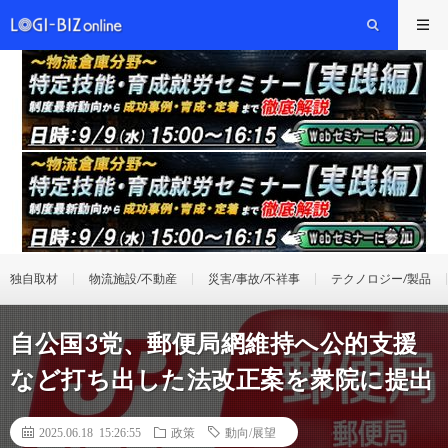
独自取材
物流施設/不動産
災害/事故/不祥事
テクノロジー/製品
自公国3党、郵便局網維持へ公的支援
など打ち出した法改正案を衆院に提出
2025.06.18 15:26:55
政策
動向/展望