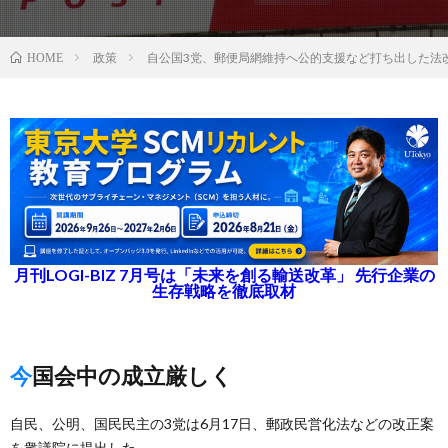
政策
自公国3党、郵便局網維持へ公的支援など打ち出した法
HOME
月刊LOGI-BIZ 7月号は「未来を創る輸送改革」 先行企業の
生存戦略を徹底取材
今国会中の成立厳しく
自民、公明、国民民主の3党は6月17日、郵政民営化法などの改正案
を衆議院に提出した。