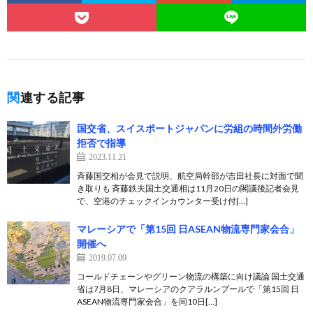
関連する記事
国交省、スイスポートジャパンに労組の時間外労働
拒否で指導
2023.11.21
斉藤国交相が会見で説明、航空局幹部が吉田社長に対面で聞
き取りも 斉藤鉄夫国土交通相は11月20日の閣議後記者会見
で、空港のチェックインカウンター受け付[…]
マレーシアで「第15回 日ASEAN物流専門家会合」
開催へ
2019.07.09
コールドチェーンやグリーン物流の構築に向け議論 国土交通
省は7月8日、マレーシアのクアラルンプールで「第15回 日
ASEAN物流専門家会合」を同10日[…]