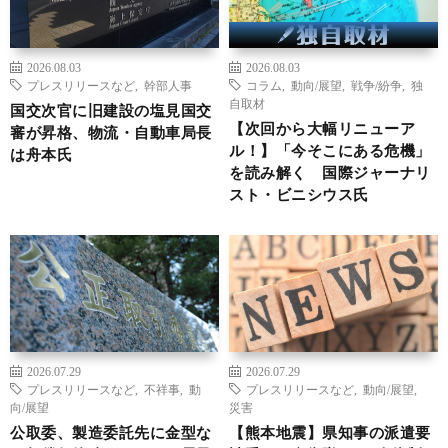
2026.08.03
2026.08.03
プレスリリースなど
,
幹部人事
コラム
,
動向/展望
,
戦争/紛争
,
独
自取材
国交次官に旧建設の塩見国交
【次回から大幅リニューア
審が昇格、物流・自動車局長
ル！】「今そこにある危機」
は舟本氏
を読み解く 国際ジャーナリ
スト・ビニシウス氏
2026.07.29
2026.07.29
プレスリリースなど
,
不祥事
,
動
プレスリリースなど
,
動向/展望
,
向/展望
災害
公取委、製造委託先に金型な
【熊本地震】県知事の派遣要