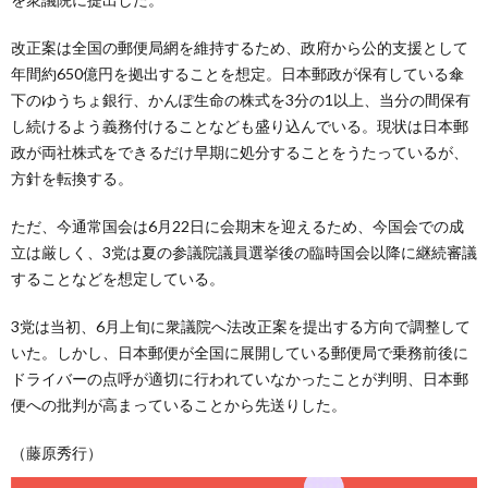
改正案は全国の郵便局網を維持するため、政府から公的支援として
年間約650億円を拠出することを想定。日本郵政が保有している傘
下のゆうちょ銀行、かんぽ生命の株式を3分の1以上、当分の間保有
し続けるよう義務付けることなども盛り込んでいる。現状は日本郵
政が両社株式をできるだけ早期に処分することをうたっているが、
方針を転換する。
ただ、今通常国会は6月22日に会期末を迎えるため、今国会での成
立は厳しく、3党は夏の参議院議員選挙後の臨時国会以降に継続審議
することなどを想定している。
3党は当初、6月上旬に衆議院へ法改正案を提出する方向で調整して
いた。しかし、日本郵便が全国に展開している郵便局で乗務前後に
ドライバーの点呼が適切に行われていなかったことが判明、日本郵
便への批判が高まっていることから先送りした。
（藤原秀行）