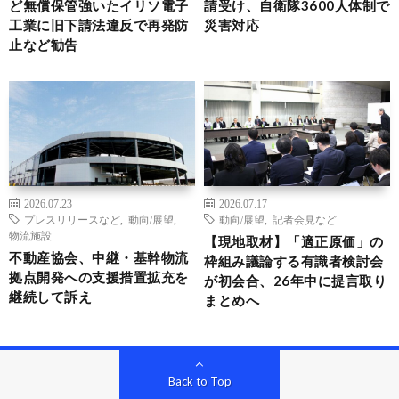
ど無償保管強いたイリソ電子
請受け、自衛隊3600人体制で
工業に旧下請法違反で再発防
災害対応
止など勧告
2026.07.23
2026.07.17
プレスリリースなど
,
動向/展望
,
動向/展望
,
記者会見など
物流施設
【現地取材】「適正原価」の
不動産協会、中継・基幹物流
枠組み議論する有識者検討会
拠点開発への支援措置拡充を
が初会合、26年中に提言取り
継続して訴え
まとめへ
Back to Top