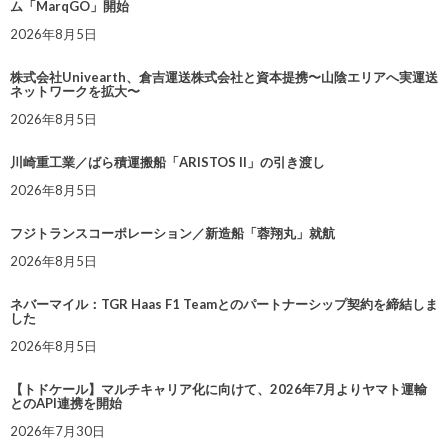
ム「MarqGO」開始
2026年8月5日
株式会社Univearth、倉吉運送株式会社と資本提携〜山陰エリアへ実運送
ネットワークを拡大〜
2026年8月5日
川崎重工業／ばら積運搬船「ARISTOS II」の引き渡し
2026年8月5日
フジトランスコーポレーション／新造船「蓉翔丸」就航
2026年8月5日
ネバーマイル：TGR Haas F1 Teamとのパートナーシップ契約を締結しま
した
2026年8月5日
【トドケール】マルチキャリア化に向けて、2026年7月よりヤマト運輸
とのAPI連携を開始
2026年7月30日