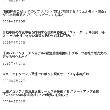
2026年7月30日
“独自開発こだわり”のサプリメントでD2C展開する「ウェルモット製薬」
がEC自動出荷アプリ「シッピーノ」を導入
2026年7月30日
自動車船の荷役中断を抑制する自動車移動用「スケーター」を開発・導
入 ～自力走行できない車両を約5分で移動可能に～
2026年7月27日
【㈱ハナインターナショナル×星清重機運輸㈱】グループ会社で販売力の
更なる強化ねらう
2026年7月27日
東京ミッドタウン八重洲でロボット配送サービスを本格始動
2026年7月27日
上組／コンテナ物流最適化サービスを提供する スタートアップ企業
「OneStream株式会社」への出資のお知らせ
2026年7月21日