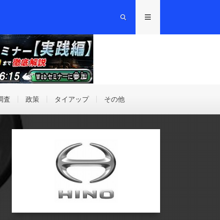
調査
政策
タイアップ
その他