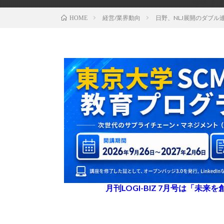
経営/業界動向
日野、NLJ展開のダブ
HOME
月刊LOGI-BIZ 7月号は「未