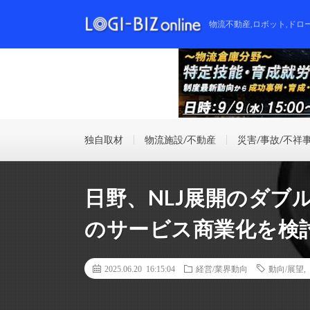
物流不動産,ロボット,ドロ
独自取材
物流施設/不動産
災害/事故/不祥
日野、NLJ展開のダブ
のサービス商業化を検
2025.06.20 16:15:04
経営/業界動向
動向/展望
,