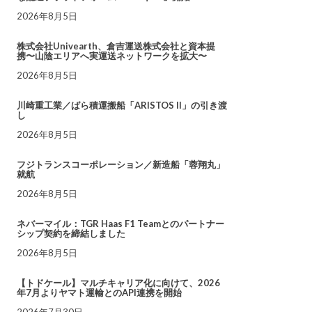
2026年8月5日
株式会社Univearth、倉吉運送株式会社と資本提
携〜山陰エリアへ実運送ネットワークを拡大〜
2026年8月5日
川崎重工業／ばら積運搬船「ARISTOS II」の引き渡
し
2026年8月5日
フジトランスコーポレーション／新造船「蓉翔丸」
就航
2026年8月5日
ネバーマイル：TGR Haas F1 Teamとのパートナー
シップ契約を締結しました
2026年8月5日
【トドケール】マルチキャリア化に向けて、2026
年7月よりヤマト運輸とのAPI連携を開始
2026年7月30日