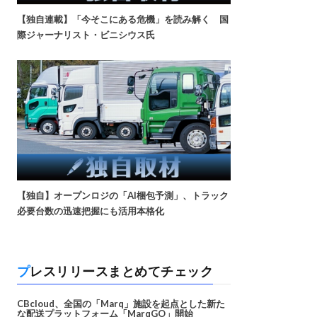
【独自連載】「今そこにある危機」を読み解く 国
際ジャーナリスト・ビニシウス氏
【独自】オープンロジの「AI梱包予測」、トラック
必要台数の迅速把握にも活用本格化
プレスリリースまとめてチェック
CBcloud、全国の「Marq」施設を起点とした新た
な配送プラットフォーム「MarqGO」開始