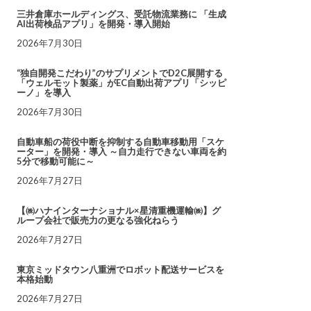
三井倉庫ホールディングス、受託物流業務に 「生成
AI出荷検品アプリ」を開発・導入開始
2026年7月30日
“独自開発こだわり”のサプリメントでD2C展開する
「ウェルモット製薬」がEC自動出荷アプリ「シッピ
ーノ」を導入
2026年7月30日
自動車船の荷役中断を抑制する自動車移動用「スケ
ーター」を開発・導入 ～自力走行できない車両を約
5分で移動可能に～
2026年7月27日
【㈱ハナインターナショナル×星清重機運輸㈱】グ
ループ会社で販売力の更なる強化ねらう
2026年7月27日
東京ミッドタウン八重洲でロボット配送サービスを
本格始動
2026年7月27日