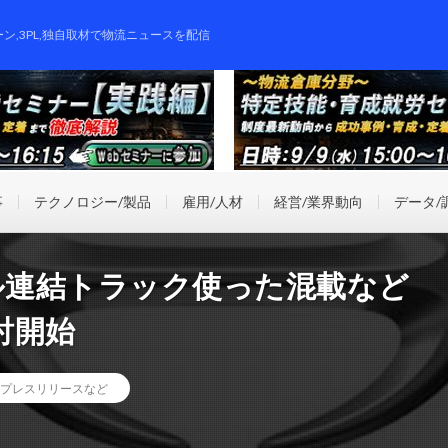
ーン,3PL,独自取材で物流ニュースを配信
事
テクノロジー/製品
雇用/人材
経営/業界動向
データ/
ル連結トラック使った混載など
討開始
プレスリリースなど