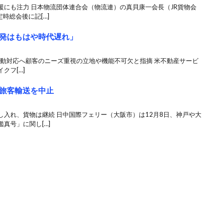
援にも注力 日本物流団体連合会（物流連）の真貝康一会長（JR貨物会
時総会後に記[…]
発はもはや時代遅れ」
変動対応へ顧客のニーズ重視の立地や機能不可欠と指摘 米不動産サービ
クフ[…]
旅客輸送を中止
入れ、貨物は継続 日中国際フェリー（大阪市）は12月8日、神戸や大
真号」に関し[…]