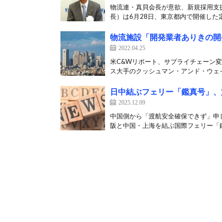
物流連・真貝会長が意欲、新規採用支
長）は6月28日、東京都内で開催した定
物流施設「開発業者ありきの開
2022.04.25
米C&Wリポート、サプライチェーン
ス大手のクッシュマン・アンド・ウェイ
日中結ぶフェリー「鑑真号」、
2025.12.09
中国側から「渡航安全確保できず」申し
阪と中国・上海を結ぶ国際フェリー「鑑