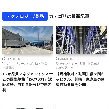
テクノロジー/製品
カテゴリの最新記事
2026.08.08
2026.08.07
プレスリリースなど
,
動向/展望
,
テクノロジー
,
動画
,
物流施設
,
自動運転
記者会見など
T2が品質マネジメントシステ
【現地取材・動画】霞ヶ関キ
ムの国際規格「ISO9001」認
ャピタル、川崎・東扇島の冷
証取得、自動運転分野で国内
凍自動倉庫を公開
初