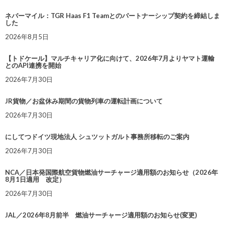
ネバーマイル：TGR Haas F1 Teamとのパートナーシップ契約を締結しま
した
2026年8月5日
【トドケール】マルチキャリア化に向けて、2026年7月よりヤマト運輸
とのAPI連携を開始
2026年7月30日
JR貨物／お盆休み期間の貨物列車の運転計画について
2026年7月30日
にしてつドイツ現地法人 シュツットガルト事務所移転のご案内
2026年7月30日
NCA／日本発国際航空貨物燃油サーチャージ適用額のお知らせ（2026年
8月1日適用 改定）
2026年7月30日
JAL／2026年8月前半 燃油サーチャージ適用額のお知らせ(変更)