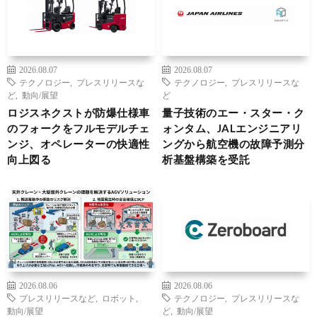
2026.08.07
2026.08.07
テクノロジー
,
プレスリリースな
テクノロジー
,
プレスリリースな
ど
,
動向/展望
ど
ロジスネクストが防爆仕様車
量子技術のエー・スター・ク
のフォークをフルモデルチェ
ォンタム、JALエンジニアリ
ンジ、オペレーターの快適性
ングから航空機の故障予測分
向上図る
析基盤構築を受託
2026.08.06
2026.08.06
プレスリリースなど
,
ロボット
,
テクノロジー
,
プレスリリースな
動向/展望
ど
,
動向/展望