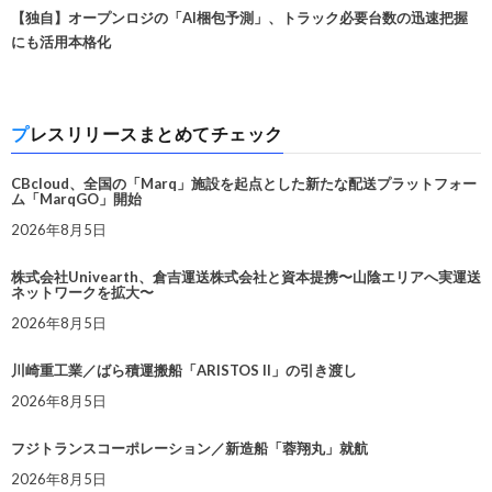
【独自】オープンロジの「AI梱包予測」、トラック必要台数の迅速把握
にも活用本格化
プレスリリースまとめてチェック
CBcloud、全国の「Marq」施設を起点とした新たな配送プラットフォー
ム「MarqGO」開始
2026年8月5日
株式会社Univearth、倉吉運送株式会社と資本提携〜山陰エリアへ実運送
ネットワークを拡大〜
2026年8月5日
川崎重工業／ばら積運搬船「ARISTOS II」の引き渡し
2026年8月5日
フジトランスコーポレーション／新造船「蓉翔丸」就航
2026年8月5日