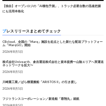
【独自】オープンロジの「AI梱包予測」、トラック必要台数の迅速把握
にも活用本格化
プレスリリースまとめてチェック
CBcloud、全国の「Marq」施設を起点とした新たな配送プラットフォー
ム「MarqGO」開始
2026年8月5日
株式会社Univearth、倉吉運送株式会社と資本提携〜山陰エリアへ実運送
ネットワークを拡大〜
2026年8月5日
川崎重工業／ばら積運搬船「ARISTOS II」の引き渡し
2026年8月5日
フジトランスコーポレーション／新造船「蓉翔丸」就航
2026年8月5日