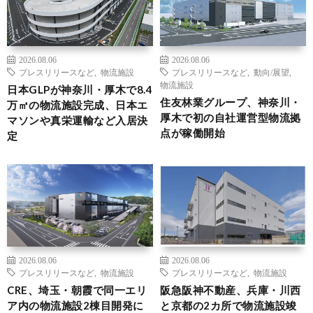
2026.08.06
2026.08.06
プレスリリースなど
,
物流施設
プレスリリースなど
,
動向/展望
,
物流施設
日本GLPが神奈川・厚木で8.4
住友林業グループ、神奈川・
万㎡の物流施設完成、日本エ
厚木で初の自社運営型物流拠
マソンや真栄運輸など入居決
点が稼働開始
定
2026.08.06
2026.08.06
プレスリリースなど
,
物流施設
プレスリリースなど
,
物流施設
CRE、埼玉・朝霞で同一エリ
阪急阪神不動産、兵庫・川西
ア内の物流施設2棟目開発に
と京都の2カ所で物流施設竣