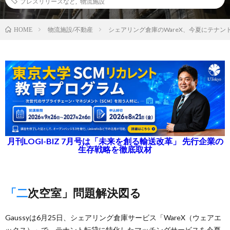
プレスリリースなど
,
物流施設
物流施設/不動産
シェアリング倉庫のWareX、今夏にテナ
HOME
月刊LOGI-BIZ 7月号は「未来を創る輸送改革」 先行企業の
生存戦略を徹底取材
「二次空室」問題解決図る
Gaussyは6月25日、シェアリング倉庫サービス「WareX（ウェアエ
ックス）」で、テナント転貸に特化したマッチングサービスを今夏