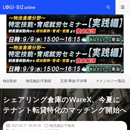
独自取材
物流施設/不動産
災害/事故/不祥事
テクノロジー/製品
シェアリング倉庫のWareX、今夏に
テナント転貸特化のマッチング開始へ
2025.06.27 06:00:20
物流施設/不動産