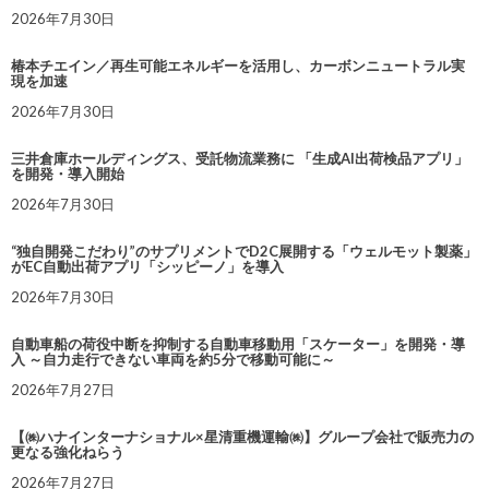
2026年7月30日
椿本チエイン／再生可能エネルギーを活用し、カーボンニュートラル実
現を加速
2026年7月30日
三井倉庫ホールディングス、受託物流業務に 「生成AI出荷検品アプリ」
を開発・導入開始
2026年7月30日
“独自開発こだわり”のサプリメントでD2C展開する「ウェルモット製薬」
がEC自動出荷アプリ「シッピーノ」を導入
2026年7月30日
自動車船の荷役中断を抑制する自動車移動用「スケーター」を開発・導
入 ～自力走行できない車両を約5分で移動可能に～
2026年7月27日
【㈱ハナインターナショナル×星清重機運輸㈱】グループ会社で販売力の
更なる強化ねらう
2026年7月27日