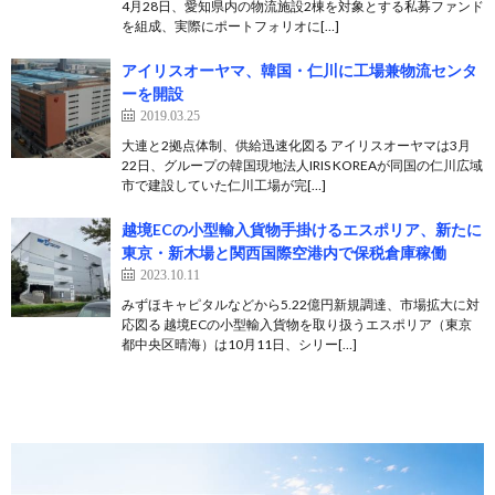
4月28日、愛知県内の物流施設2棟を対象とする私募ファンド
を組成、実際にポートフォリオに[…]
アイリスオーヤマ、韓国・仁川に工場兼物流センタ
ーを開設
2019.03.25
大連と2拠点体制、供給迅速化図る アイリスオーヤマは3月
22日、グループの韓国現地法人IRIS KOREAが同国の仁川広域
市で建設していた仁川工場が完[…]
越境ECの小型輸入貨物手掛けるエスポリア、新たに
東京・新木場と関西国際空港内で保税倉庫稼働
2023.10.11
みずほキャピタルなどから5.22億円新規調達、市場拡大に対
応図る 越境ECの小型輸入貨物を取り扱うエスポリア（東京
都中央区晴海）は10月11日、シリー[…]