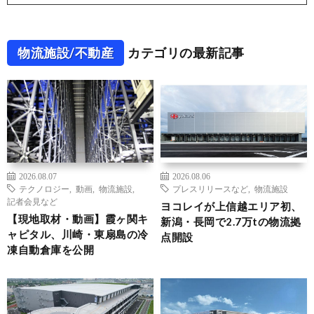
物流施設/不動産
カテゴリの最新記事
2026.08.07
2026.08.06
テクノロジー
,
動画
,
物流施設
,
プレスリリースなど
,
物流施設
記者会見など
ヨコレイが上信越エリア初、
【現地取材・動画】霞ヶ関キ
新潟・長岡で2.7万tの物流拠
ャピタル、川崎・東扇島の冷
点開設
凍自動倉庫を公開