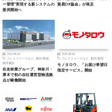
ー管理”実現する新システムの
貿易DX協会」が発足
提供開始へ
2026.08.06
2026.08.06
プレスリリースなど
,
動向/展望
,
プレスリリースなど
,
動向/展望
物流施設
モノタロウ、「お届け希望日
住友林業グループ、神奈川・
指定サービス」開始
厚木で初の自社運営型物流拠
点が稼働開始