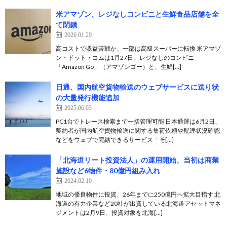
米アマゾン、レジなしコンビニと生鮮食品店舗を全
て閉鎖
2026.01.29
高コストで収益苦戦か、一部は高級スーパーに転換 米アマゾ
ン・ドット・コムは1月27日、レジなしのコンビニ
「Amazon Go」（アマゾンゴー）と、生鮮[…]
日通、国内航空貨物輸送のウェブサービスに送り状
の大量発行機能追加
2025.06.03
PC1台でトレース検索まで一括管理可能 日本通運は6月2日、
契約者が国内航空貨物輸送に関する集荷依頼や配達状況確認
などをウェブで完結できるサービス「そ[…]
「北海道リート投資法人」の運用開始、当初は商業
施設など6物件・80億円組み入れ
2024.02.10
地域の優良物件に投資、26年までに250億円へ拡大目指す 北
海道の有力企業など20社が出資している北海道アセットマネ
ジメントは2月9日、投資対象を北海[…]