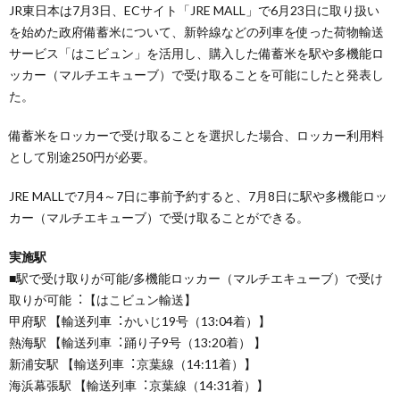
JR東日本は7月3日、ECサイト「JRE MALL」で6月23日に取り扱い
を始めた政府備蓄米について、新幹線などの列車を使った荷物輸送
サービス「はこビュン」を活用し、購入した備蓄米を駅や多機能ロ
ッカー（マルチエキューブ）で受け取ることを可能にしたと発表し
た。
備蓄米をロッカーで受け取ることを選択した場合、ロッカー利用料
として別途250円が必要。
JRE MALLで7月4～7日に事前予約すると、7月8日に駅や多機能ロッ
カー（マルチエキューブ）で受け取ることができる。
実施駅
■駅で受け取りが可能/多機能ロッカー（マルチエキューブ）で受け
取りが可能︓【はこビュン輸送】
甲府駅 【輸送列車︓かいじ19号（13:04着）】
熱海駅 【輸送列車︓踊り子9号（13:20着） 】
新浦安駅 【輸送列車︓京葉線（14:11着）】
海浜幕張駅 【輸送列車︓京葉線（14:31着）】