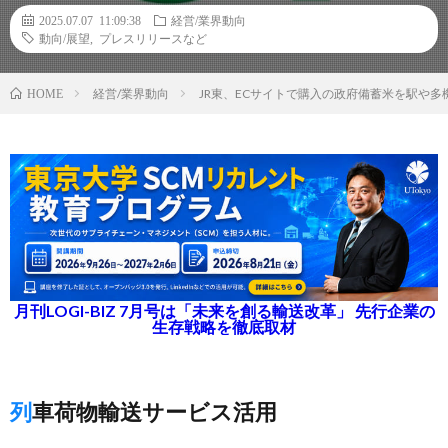
2025.07.07 11:09:38
経営/業界動向
動向/展望
,
プレスリリースなど
経営/業界動向
JR東、ECサイトで購入の政府備蓄米を駅や
HOME
月刊LOGI-BIZ 7月号は「未来を創る輸送改革」 先行企業の
生存戦略を徹底取材
列車荷物輸送サービス活用