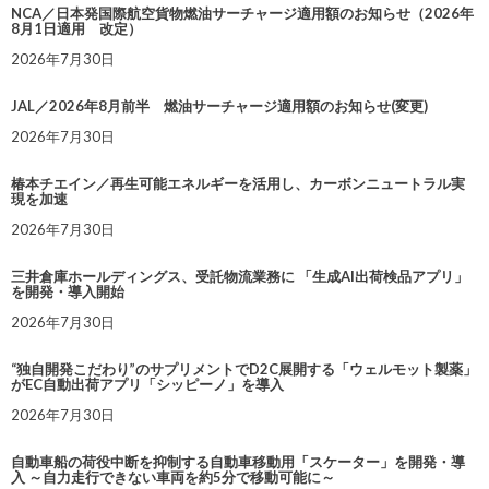
NCA／日本発国際航空貨物燃油サーチャージ適用額のお知らせ（2026年
8月1日適用 改定）
2026年7月30日
JAL／2026年8月前半 燃油サーチャージ適用額のお知らせ(変更)
2026年7月30日
椿本チエイン／再生可能エネルギーを活用し、カーボンニュートラル実
現を加速
2026年7月30日
三井倉庫ホールディングス、受託物流業務に 「生成AI出荷検品アプリ」
を開発・導入開始
2026年7月30日
“独自開発こだわり”のサプリメントでD2C展開する「ウェルモット製薬」
がEC自動出荷アプリ「シッピーノ」を導入
2026年7月30日
自動車船の荷役中断を抑制する自動車移動用「スケーター」を開発・導
入 ～自力走行できない車両を約5分で移動可能に～