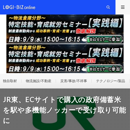
独自取材
物流施設/不動産
災害/事故/不祥事
テクノロジー/製品
JR東、ECサイトで購入の政府備蓄米
を駅や多機能ノッカーで受け取り可能
に