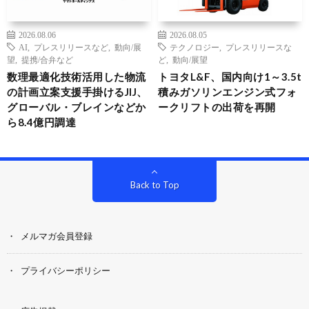
2026.08.06
2026.08.05
AI
,
プレスリリースなど
,
動向/展
テクノロジー
,
プレスリリースな
望
,
提携/合弁など
ど
,
動向/展望
数理最適化技術活用した物流
トヨタL&F、国内向け1～3.5t
の計画立案支援手掛けるJIJ、
積みガソリンエンジン式フォ
グローバル・ブレインなどか
ークリフトの出荷を再開
ら8.4億円調達
Back to Top
メルマガ会員登録
プライバシーポリシー