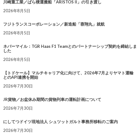
川崎重工業／ばら積運搬船「ARISTOS II」の引き渡し
2026年8月5日
フジトランスコーポレーション／新造船「蓉翔丸」就航
2026年8月5日
ネバーマイル：TGR Haas F1 Teamとのパートナーシップ契約を締結しま
した
2026年8月5日
【トドケール】マルチキャリア化に向けて、2026年7月よりヤマト運輸
とのAPI連携を開始
2026年7月30日
JR貨物／お盆休み期間の貨物列車の運転計画について
2026年7月30日
にしてつドイツ現地法人 シュツットガルト事務所移転のご案内
2026年7月30日