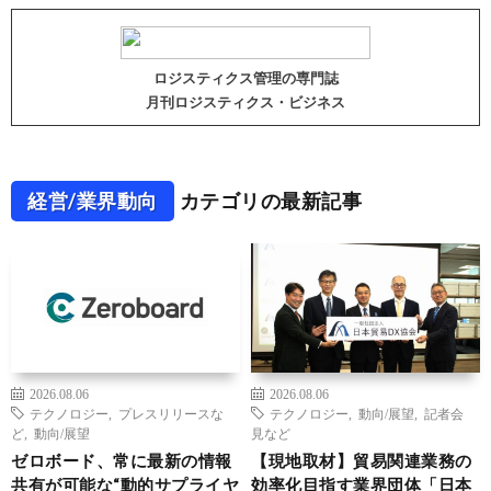
ロジスティクス管理の専門誌
月刊ロジスティクス・ビジネス
経営/業界動向
カテゴリの最新記事
2026.08.06
2026.08.06
テクノロジー
,
プレスリリースな
テクノロジー
,
動向/展望
,
記者会
ど
,
動向/展望
見など
ゼロボード、常に最新の情報
【現地取材】貿易関連業務の
共有が可能な“動的サプライヤ
効率化目指す業界団体「日本