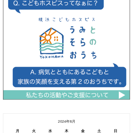
2026年8月
月
火
水
木
金
土
日