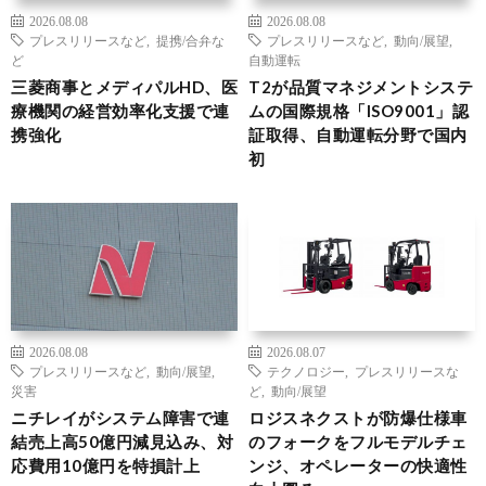
2026.08.08
2026.08.08
プレスリリースなど
,
提携/合弁な
プレスリリースなど
,
動向/展望
,
ど
自動運転
三菱商事とメディパルHD、医
T2が品質マネジメントシステ
療機関の経営効率化支援で連
ムの国際規格「ISO9001」認
携強化
証取得、自動運転分野で国内
初
2026.08.08
2026.08.07
プレスリリースなど
,
動向/展望
,
テクノロジー
,
プレスリリースな
災害
ど
,
動向/展望
ニチレイがシステム障害で連
ロジスネクストが防爆仕様車
結売上高50億円減見込み、対
のフォークをフルモデルチェ
応費用10億円を特損計上
ンジ、オペレーターの快適性