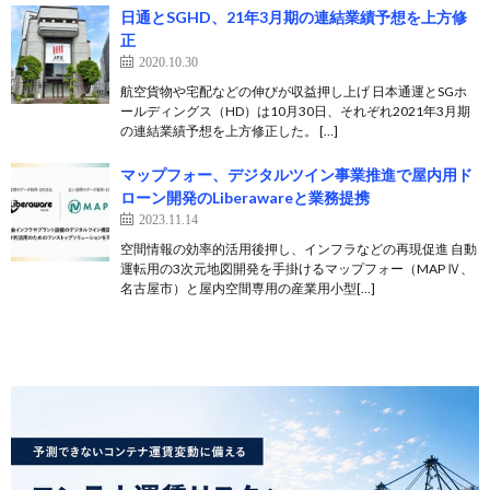
日通とSGHD、21年3月期の連結業績予想を上方修
正
2020.10.30
航空貨物や宅配などの伸びが収益押し上げ 日本通運とSGホ
ールディングス（HD）は10月30日、それぞれ2021年3月期
の連結業績予想を上方修正した。 […]
マップフォー、デジタルツイン事業推進で屋内用ド
ローン開発のLiberawareと業務提携
2023.11.14
空間情報の効率的活用後押し、インフラなどの再現促進 自動
運転用の3次元地図開発を手掛けるマップフォー（MAP Ⅳ、
名古屋市）と屋内空間専用の産業用小型[…]