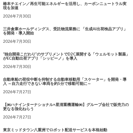
椿本チエイン／再生可能エネルギーを活用し、カーボンニュートラル実
現を加速
2026年7月30日
三井倉庫ホールディングス、受託物流業務に 「生成AI出荷検品アプリ」
を開発・導入開始
2026年7月30日
“独自開発こだわり”のサプリメントでD2C展開する「ウェルモット製薬」
がEC自動出荷アプリ「シッピーノ」を導入
2026年7月30日
自動車船の荷役中断を抑制する自動車移動用「スケーター」を開発・導
入 ～自力走行できない車両を約5分で移動可能に～
2026年7月27日
【㈱ハナインターナショナル×星清重機運輸㈱】グループ会社で販売力の
更なる強化ねらう
2026年7月27日
東京ミッドタウン八重洲でロボット配送サービスを本格始動