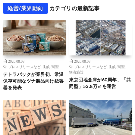
経営/業界動向
カテゴリの最新記事
2026.08.08
2026.08.08
プレスリリースなど
,
動向/展望
プレスリリースなど
,
動向/展望
,
物流施設
テトラパックが業界初、常温
東京団地倉庫が60周年、「共
保存可能なツナ製品向け紙容
同型」53.8万㎡を運営
器を発表