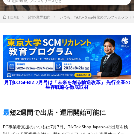
動向/展望
,
プレスリリースなど
経営/業界動向
いつも、TikTok Shop特化のフルフィルメン
HOME
月刊LOGI-BIZ 7月号は「未来を創る輸送改革」 先行企業の
生存戦略を徹底取材
最短2週間で出店・運用開始可能に
EC事業者支援のいつもは7月7日、TikTok Shop Japanへの出店を検
討している事業者向けに、新たなフルフィルメント支援サービス