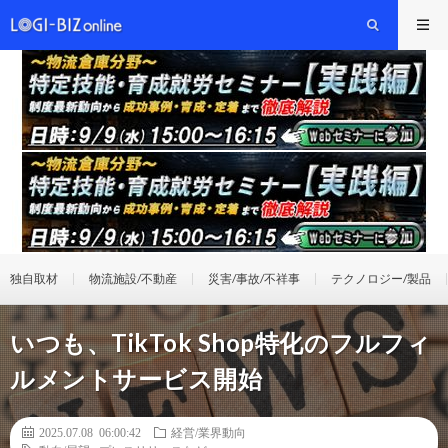
独自取材
物流施設/不動産
災害/事故/不祥事
テクノロジー/製品
いつも、TikTok Shop特化のフルフィ
ルメントサービス開始
2025.07.08 06:00:42
経営/業界動向