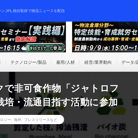
ーン,3PL,独自取材で物流ニュースを配信
事
テクノロジー/製品
雇用/人材
経営/業界動向
データ/
クで非可食作物「ジャトロフ
栽培・流通目指す活動に参加
ロジー
,
海外
,
プレスリリースなど