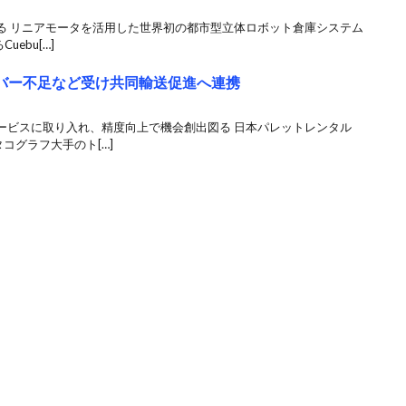
る リニアモータを活用した世界初の都市型立体ロボット倉庫システム
ebu[…]
イバー不足など受け共同輸送促進へ連携
ービスに取り入れ、精度向上で機会創出図る 日本パレットレンタル
コグラフ大手のト[…]