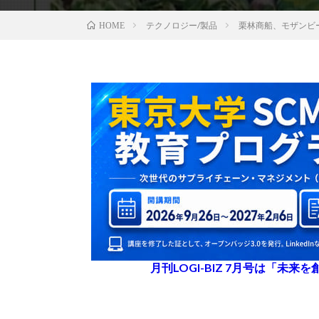
テクノロジー/製品
栗林商船、モザンビ
HOME
月刊LOGI-BIZ 7月号は「未