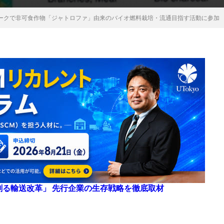
ークで非可食作物「ジャトロファ」由来のバイオ燃料栽培・流通目指す活動に参加
来を創る輸送改革」 先行企業の生存戦略を徹底取材