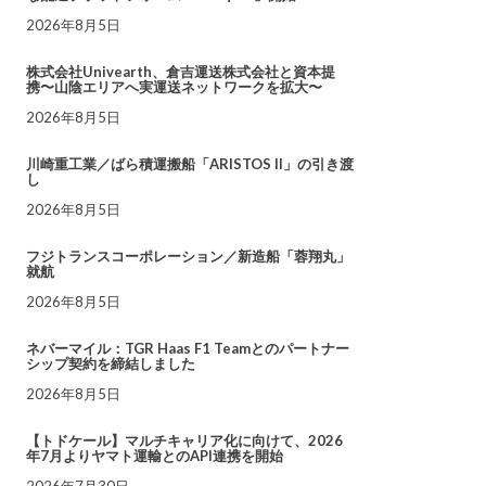
2026年8月5日
株式会社Univearth、倉吉運送株式会社と資本提
携〜山陰エリアへ実運送ネットワークを拡大〜
2026年8月5日
川崎重工業／ばら積運搬船「ARISTOS II」の引き渡
し
2026年8月5日
フジトランスコーポレーション／新造船「蓉翔丸」
就航
2026年8月5日
ネバーマイル：TGR Haas F1 Teamとのパートナー
シップ契約を締結しました
2026年8月5日
【トドケール】マルチキャリア化に向けて、2026
年7月よりヤマト運輸とのAPI連携を開始
2026年7月30日