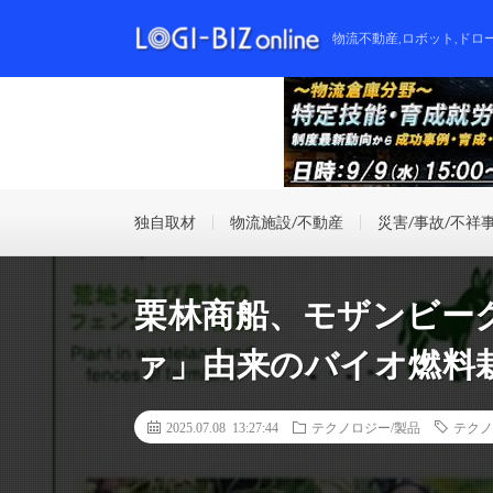
物流不動産,ロボット,ドロ
独自取材
物流施設/不動産
災害/事故/不祥
栗林商船、モザンビー
ァ」由来のバイオ燃料
2025.07.08 13:27:44
テクノロジー/製品
テクノ