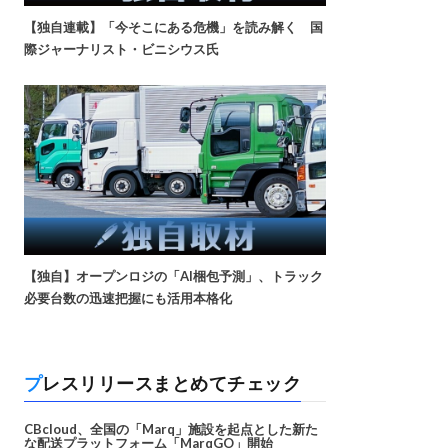
【独自連載】「今そこにある危機」を読み解く 国
際ジャーナリスト・ビニシウス氏
【独自】オープンロジの「AI梱包予測」、トラック
必要台数の迅速把握にも活用本格化
プレスリリースまとめてチェック
CBcloud、全国の「Marq」施設を起点とした新た
な配送プラットフォーム「MarqGO」開始