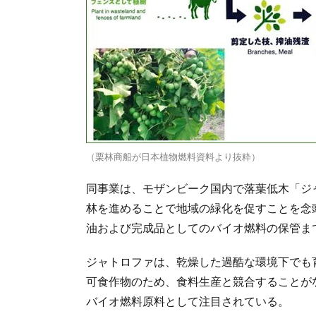
（栗林商船が日本植物燃料資料より抜粋）
同事業は、モザンビーク国内で落葉低木「ジ
林を進めることで地域の緑化を促すことを念
油および完成品としてのバイオ燃料の保管ま
ジャトロファは、乾燥した過酷な環境下でも
可食作物のため、食料生産と競合することが
バイオ燃料原料として注目されている。