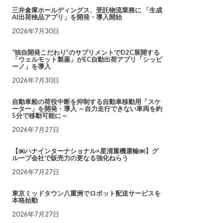
三井倉庫ホールディングス、受託物流業務に 「生成
AI出荷検品アプリ」を開発・導入開始
2026年7月30日
“独自開発こだわり”のサプリメントでD2C展開する
「ウェルモット製薬」がEC自動出荷アプリ「シッピ
ーノ」を導入
2026年7月30日
自動車船の荷役中断を抑制する自動車移動用「スケ
ーター」を開発・導入 ～自力走行できない車両を約
5分で移動可能に～
2026年7月27日
【㈱ハナインターナショナル×星清重機運輸㈱】グ
ループ会社で販売力の更なる強化ねらう
2026年7月27日
東京ミッドタウン八重洲でロボット配送サービスを
本格始動
2026年7月27日