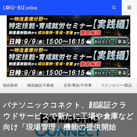
独自取材
物流施設/不動産
災害/事故/不祥事
テクノロジー/製品
パナソニックコネクト、顔認証クラ
ウドサービスで新たに工場や倉庫など
向け「現場管理」機能の提供開始