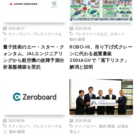
2026.08.07
2026.08.06
テクノロジー
,
プレスリリースな
プレスリリースなど
,
ロボット
,
ど
動向/展望
量子技術のエー・スター・ク
ROBO-HI、吊り下げ式クレー
ォンタム、JALエンジニアリ
ンに代わる超重量級
ングから航空機の故障予測分
200tAGVで「落下リスク」
析基盤構築を受託
解消と説明
2026.08.06
2026.08.06
テクノロジー
,
プレスリリースな
テクノロジー
,
動向/展望
,
記者会
ど
,
動向/展望
見など