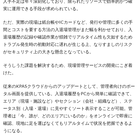
人手不足は年々深刻化しており、限られたリソースで効率的かつ確
実に運用できる手段が求められている。
ただ、実際の現場は紙台帳やICカードなど、発行や管理に多くの手
間とコストを要する方法の入退場管理がまだ幅を利かせており、入
退場履歴の記録や確認作業が煩雑でリアルタイム性も欠如するため
トラブル発生時の初動対応に遅れが生じる上、なりすましのリスク
がセキュリティ上の大きな懸念となっている。
そうしうた課題を解決するため、現場管理サービスの開発にこぎ着
けた。
従来のKPASクラウドからのアップデートとして、管理者向けのポー
タル画面を提供している。入退場履歴をPCから簡単に確認できて、
エリア（現場・施設など）やセクション（会社・組織など）、ステ
ータス別（入場・退場）に見やすくソート表示することが可能。管
理者は「今、誰が、どのエリアにいるのか」をオンラインで即座に
確認、現地に足を運ばなくてもリアルタイムで状況を把握できるよ
うになる。