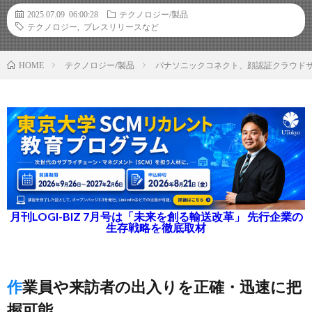
2025.07.09 06:00:28
テクノロジー/製品
テクノロジー
,
プレスリリースなど
テクノロジー/製品
パナソニックコネクト、顔認証クラウド
HOME
月刊LOGI-BIZ 7月号は「未来を創る輸送改革」 先行企業の
生存戦略を徹底取材
作業員や来訪者の出入りを正確・迅速に把
握可能