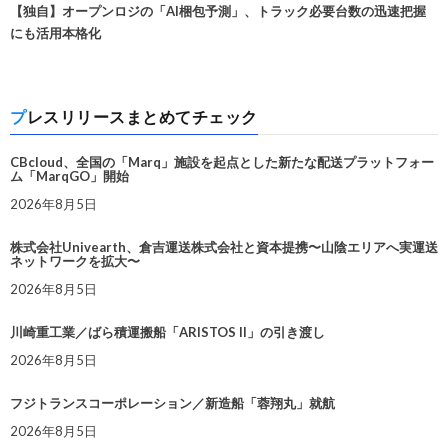
【独自】オープンロジの「AI梱包予測」、トラック必要台数の迅速把握
にも活用本格化
プレスリリースまとめてチェック
CBcloud、全国の「Marq」施設を起点とした新たな配送プラットフォー
ム「MarqGO」開始
2026年8月5日
株式会社Univearth、倉吉運送株式会社と資本提携〜山陰エリアへ実運送
ネットワークを拡大〜
2026年8月5日
川崎重工業／ばら積運搬船「ARISTOS II」の引き渡し
2026年8月5日
フジトランスコーポレーション／新造船「蓉翔丸」就航
2026年8月5日