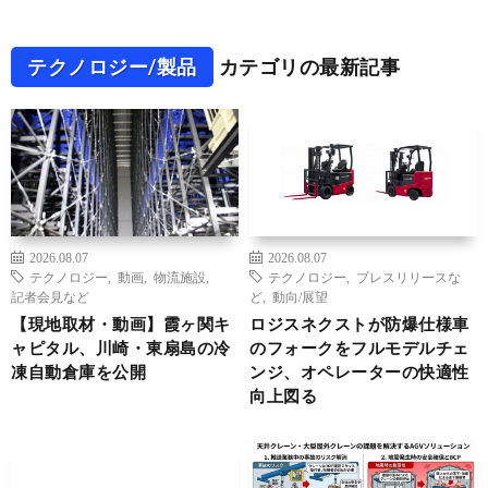
テクノロジー/製品
カテゴリの最新記事
2026.08.07
2026.08.07
テクノロジー
,
動画
,
物流施設
,
テクノロジー
,
プレスリリースな
記者会見など
ど
,
動向/展望
【現地取材・動画】霞ヶ関キ
ロジスネクストが防爆仕様車
ャピタル、川崎・東扇島の冷
のフォークをフルモデルチェ
凍自動倉庫を公開
ンジ、オペレーターの快適性
向上図る