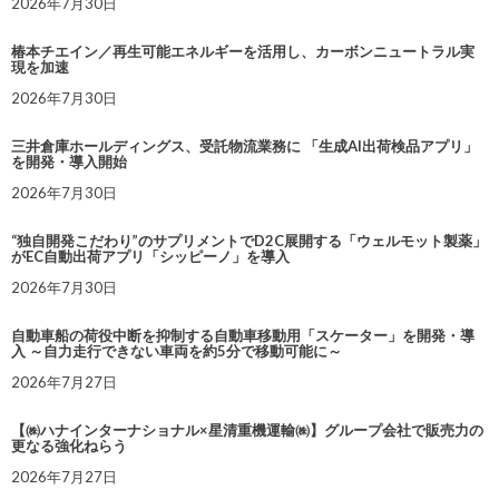
2026年7月30日
椿本チエイン／再生可能エネルギーを活用し、カーボンニュートラル実
現を加速
2026年7月30日
三井倉庫ホールディングス、受託物流業務に 「生成AI出荷検品アプリ」
を開発・導入開始
2026年7月30日
“独自開発こだわり”のサプリメントでD2C展開する「ウェルモット製薬」
がEC自動出荷アプリ「シッピーノ」を導入
2026年7月30日
自動車船の荷役中断を抑制する自動車移動用「スケーター」を開発・導
入 ～自力走行できない車両を約5分で移動可能に～
2026年7月27日
【㈱ハナインターナショナル×星清重機運輸㈱】グループ会社で販売力の
更なる強化ねらう
2026年7月27日