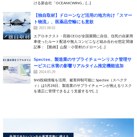
ける新会社「OCEANICWING」[…]
【独自取材】ドローンなど活用の地方向け「スマー
ト物流」、医薬品空輸にも意欲
2021.08.02
エアロネクスト・田路CEOが全国展開に自信、住民の自家用
車使ったルート配送や無人コンビニなど組み合わせ想定 関連
記事： 【動画】山梨・小菅村のドローン[…]
Spectee、製造業のサプライチェーンリスク管理サ
ービスに水害の影響リアルタイム推定機能追加
2024.05.29
SNS投稿情報を活用、被害抑制可能に Spectee（スペクテ
ィ）は5月28日、製造業のサプライチェーンが抱えるリスク
を適正に管理できるよう支援するサ[…]